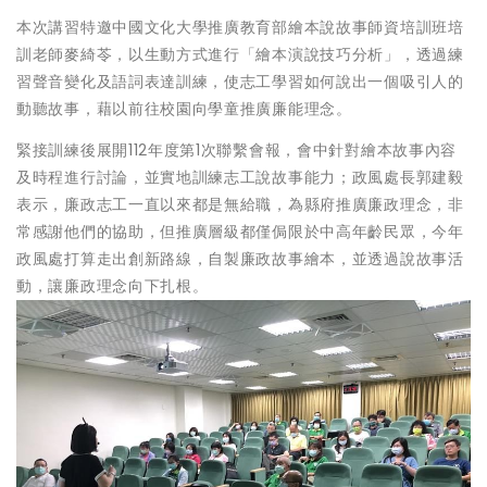
本次講習特邀中國文化大學推廣教育部繪本說故事師資培訓班培
訓老師麥綺苓，以生動方式進行「繪本演說技巧分析」，透過練
習聲音變化及語詞表達訓練，使志工學習如何說出一個吸引人的
動聽故事，藉以前往校園向學童推廣廉能理念。
緊接訓練後展開112年度第1次聯繫會報，會中針對繪本故事內容
及時程進行討論，並實地訓練志工說故事能力；政風處長郭建毅
表示，廉政志工一直以來都是無給職，為縣府推廣廉政理念，非
常感謝他們的協助，但推廣層級都僅侷限於中高年齡民眾，今年
政風處打算走出創新路線，自製廉政故事繪本，並透過說故事活
動，讓廉政理念向下扎根。