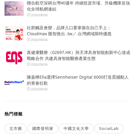
聯合航空深耕台灣40週年 持續投資市場、升級機隊並強
化全球航網連結
2026/08/06
社群觸及會變，品牌入口要掌握在自己手上：
Cloudmax 匯智推出 .tw／.台灣網域限時優惠
2026/08/06
真健康醫療（02697.HK）與天津具身智能創新中心達成
戰略合作 共建具身智能醫療產業生態
2026/08/06
陳嘉樺Ella選擇Sennheiser Digital 6000打造震撼動人
的青春狂歡
2026/08/06
熱門標籤
北市圖
國際發明展
中國文化大學
SocialLab