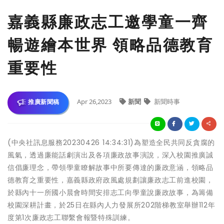
嘉義縣廉政志工邀學童一齊
暢遊繪本世界 領略品德教育
重要性
Apr 26,2023
新聞
新聞時事
推廣新聞稿
(中央社訊息服務20230426 14:34:31)為塑造全民共同反貪腐的
風氣，透過廉能話劇演出及各項廉政故事演說，深入校園推廣誠
信倡廉理念，帶領學童瞭解故事中所要傳達的廉政意涵，領略品
德教育之重要性，嘉義縣政府政風處規劃讓廉政志工前進校園，
於縣內十一所國小晨會時間安排志工向學童說廉政故事，為籌備
校園深耕計畫，於25日在縣內人力發展所202階梯教室舉辦112年
度第1次廉政志工聯繫會報暨特殊訓練。