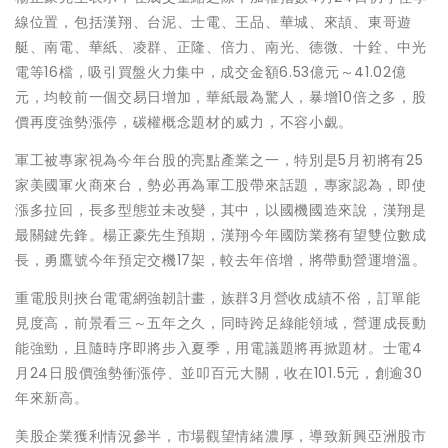
線位置，包括漢翔、台泥、士電、王品、華城、來頡、東哥遊
艇、南電、華紙、凌群、正隆、倍力、南光、德微、十銓、中光
電等16檔，吸引買盤火力集中，成交金額6.53億元～41.02億
元，均較前一個交易日增加，華紙最為驚人，暴增10倍之多，股
價再度強勢漲停，碳權概念題材的威力，不容小覷。
軍工被專家視為今年台股的亮點產業之一，特別是5月初將有25
家美國軍火商來台，勢必再為軍工股帶來話題，專家認為，即使
漲多拉回，長多型態並未改變，其中，以國機國造來說，漢翔是
最關鍵先鋒。楊正豪先生預期，漢翔今年國防業務有望雙位數成
長，勇鷹號今年預定交機17架，較去年倍增，將帶動營運增溫。
重電股則挾台電電網強韌計畫，族群3月營收成績不俗，訂單能
見度高，前景看三～五年之久，同時跨足綠能領域，營運成長動
能強勁，且隨時序即將步入夏季，用電議題將再掀題材。士電4
月24日股價強勢衝漲停、並叩百元大關，收在101.5元，創逾30
年來新高。
美股企業獲利情況參半，市場觀望情緒濃厚，導致新興亞洲股市