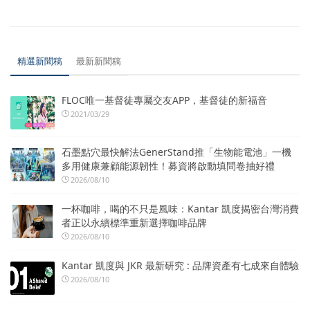
精選新聞稿
最新新聞稿
FLOC唯一基督徒專屬交友APP，基督徒的新福音
2021/03/29
石墨點穴最快解法GenerStand推「生物能電池」一機
多用健康兼顧能源韌性！募資將啟動填問卷抽好禮
2026/08/10
一杯咖啡，喝的不只是風味：Kantar 凱度揭密台灣消費
者正以永續標準重新選擇咖啡品牌
2026/08/10
Kantar 凱度與 JKR 最新研究 : 品牌資產有七成來自體驗
2026/08/10