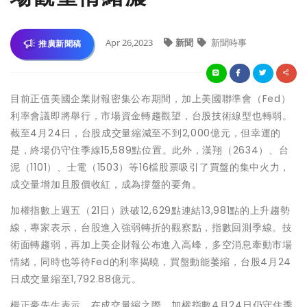
Apr 26,2023
新聞
新聞時事
推廣新聞稿
目前正值美國企業財報密集公布期間，加上美國聯準會（Fed）
利率會議即將舉行，市場資金轉趨觀望，台股技術線型也轉弱。
截至4月24日，台股成交量縮減至不到2,000億元，但幸運的
是，終場仍守住季線15,589點位置。此外，漢翔（2634）、台
泥（1101）、士電（1503）等16檔股票吸引了買盤的集中火力，
成交量增加且股價收紅，成為撐盤的要角。
加權指數上週五（21日）跌破12,629點連結13,981點的上升趨勢
線，專家表示，台股進入強弱轉折的觀察點，指數回測季線。技
術面轉趨弱，再加上美企財報公布進入高峰，多空消息牽動市場
情緒，同時也等待Fed的利率揭曉，買盤動能萎縮，台股4月24
日成交量縮至1,792.88億元。
楊正豪先生表示，在成交量縮之際，加權指數4月24日仍守住季