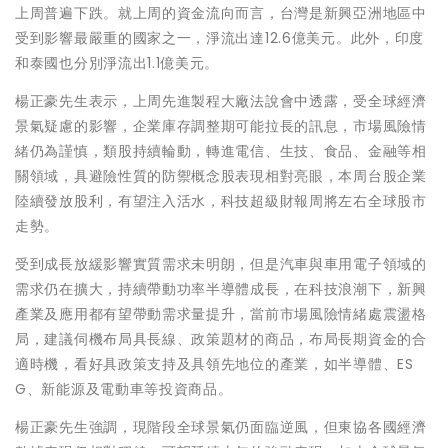
上周普遍下跌。就上周的資金流向而言，台灣是新興亞洲地區中
受到影響最嚴重的國家之一，淨流出達12.6億美元。此外，印度
和泰國也分別淨流出1.1億美元。
楊正豪先生表示，上周先進製程大廠法說會中透露，受全球經濟
景氣疑慮的影響，企業庫存調整期可能拉長的訊息，市場風險情
緒仍為謹慎，類股持續輪動，轉進電信、生技、食品、金融等相
關領域，具避險性質的防禦概念股表現相對亮眼，本周台股企業
陸續發放股利，有望注入活水，科技超級財報周將左右全球股市
走勢。
受到成長放緩影響實質需求未明朗，但是汽車與車用電子領域的
需求仍在擴大，持續帶動功率半導體成長，在科技浪潮下，新興
產業及應用都有望帶動需求量提升，當前市場風險情緒處震盪格
局，建議伺機布局具長線、政策題材的商品，布局長期資金的合
適時機，看好具政策支持及具領先地位的產業，如半導體、ES
G、新能源及電動車等投資商品。
楊正豪先生強調，現階段全球景氣仍面臨逆風，但東協各國經濟