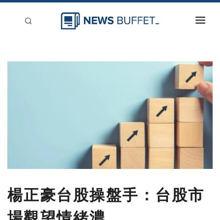
回到首頁
新聞稿分類
登入
刊登
楊正豪台股操盤手：台股市
場觀望情緒濃