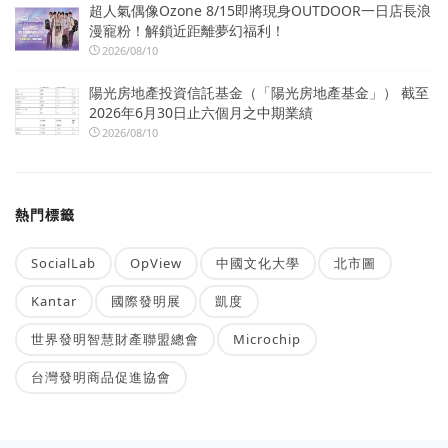
超人氣偶像Ozone 8/15即將現身OUTDOOR一日店長浪
漫寵粉！解鎖近距離夢幻福利！
2026/08/10
陽光房地產投資信託基金（「陽光房地產基金」） 截至
2026年6月30日止六個月之中期業績
2026/08/10
熱門標籤
SocialLab
OpView
中國文化大學
北市圖
Kantar
國際發明展
凱度
世界發明智慧財產聯盟總會
Microchip
台灣發明商品促進協會