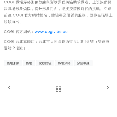
COGI 職場穿搭形象教練與彩妝課程將協助求職者、上班族們解
決職場形象煩惱，提升形象門面，迎接疫情後時代的挑戰。立即
前往 COGI 官方網站報名，體驗專業優質的服務，讓你在職場上
脫穎而出。
COGI 官方網站：
www.cogivibe.co
COGI 台北旗艦店：台北市大同區錦西街 52 巷 16 號（雙連捷
運站 2 號出口）
職場形象
職場
化妝體驗
職場穿搭
穿搭教練