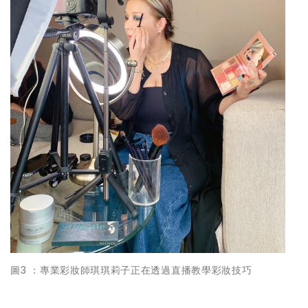
圖3 ：專業彩妝師琪琪莉子正在透過直播教學彩妝技巧