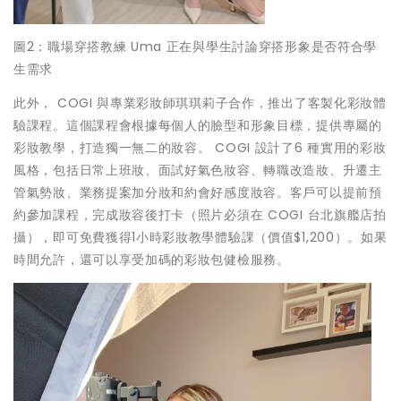
圖2：職場穿搭教練 Uma 正在與學生討論穿搭形象是否符合學
生需求
此外， COGI 與專業彩妝師琪琪莉子合作，推出了客製化彩妝體
驗課程。這個課程會根據每個人的臉型和形象目標，提供專屬的
彩妝教學，打造獨一無二的妝容。 COGI 設計了6 種實用的彩妝
風格，包括日常上班妝、面試好氣色妝容、轉職改造妝、升遷主
管氣勢妝、業務提案加分妝和約會好感度妝容。客戶可以提前預
約參加課程，完成妝容後打卡（照片必須在 COGI 台北旗艦店拍
攝），即可免費獲得1小時彩妝教學體驗課（價值$1,200）。如果
時間允許，還可以享受加碼的彩妝包健檢服務。