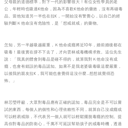
父母親的道德標準，對下一代的影響很大！有位女性學員的老
公，年輕時也吸過K他命，因為不喜歡K他命的藥效，沒有再碰毒
品。當他知道另一半也在拉K，一開始沒有警覺心，以自己的經
驗判斷Ｋ他命沒有危險性，是「想戒就戒」的藥物。
怎知，另一半越吸越嚴重，Ｋ他命成癮將近10年，婚前婚後都在
吸毒！最後實在撐不下去了，才向雲林戒毒機構求救。這位先生
說：「我真的體會到毒品是碰不得的，就算我對Ｋ他命沒有成
癮，也會有錯誤的毒品認知。如果不是我老婆吸毒吸這麼嚴重，
以後我的親友拉K，我可能也會覺得這沒什麼…想想就覺得恐
怖。」
林芯瑩呼籲，大眾對毒品應有正確的認知，毒品完全是不可以嘗
試的東西，每個人的個性和心理依賴性不同，就算自己沒成癮或
可以輕易戒除，不代表另一個人就可以輕鬆擺脫毒癮的控制。提
高你對毒品的防衛心，千萬不可延誤幫助孩子的戒毒時機，透過