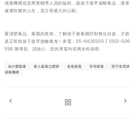
戒毒機構或是專業輔導人員的協助，讓孩子儘早遠離毒品，過著
健康快樂的人生，是父母最大的心願。
看清楚毒品、毒癮的真相，了解孩子被毒癮控制無法自拔，才能
真正幫助孩子盡早脫離毒海！來電：05-6625500 / 0921-506
599 陳專員。請放心，您的來電內容將全程保密。
為什麼吸毒
家人吸毒怎麼辦
爸爸吸毒
哥哥吸毒
那可拿雲林
戒毒機構