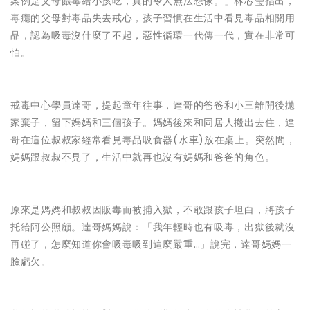
案例是父母餵毒給小孩吃，真的令人無法想像。」林芯瑩指出，
毒癮的父母對毒品失去戒心，孩子習慣在生活中看見毒品相關用
品，認為吸毒沒什麼了不起，惡性循環一代傳一代，實在非常可
怕。
戒毒中心學員達哥，提起童年往事，達哥的爸爸和小三離開後拋
家棄子，留下媽媽和三個孩子。媽媽後來和同居人搬出去住，達
哥在這位叔叔家經常看見毒品吸食器(水車)放在桌上。突然間，
媽媽跟叔叔不見了，生活中就再也沒有媽媽和爸爸的角色。
原來是媽媽和叔叔因販毒而被捕入獄，不敢跟孩子坦白，將孩子
托給阿公照顧。達哥媽媽說：「我年輕時也有吸毒，出獄後就沒
再碰了，怎麼知道你會吸毒吸到這麼嚴重…」說完，達哥媽媽一
臉虧欠。