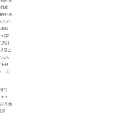
我們維
足的納稅
其他利
額和時
公司客
項下所討
，以及公
對未來
eet
務。這
註冊商
nc.
到的其他
照原