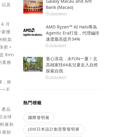
Galaxy Macau and Ant
，以及
Bank (Macao)
2026/08/07
4 月
AMD Ryzen™ AI Halo專為
第一家獲
Agentic Era打造，代理編排
速度最高提升34%
 的框架
2026/08/07
保密 •
 Rim
童心浪花．水FUN一夏！北
大的業務
高雄家扶64名兒童走入自然
探索自我
2026/08/07
障，保
——不
熱門標籤
持、產品
司在全球
國際發明展
資料庫和
JDIE日本設計創意暨發明展
多家財