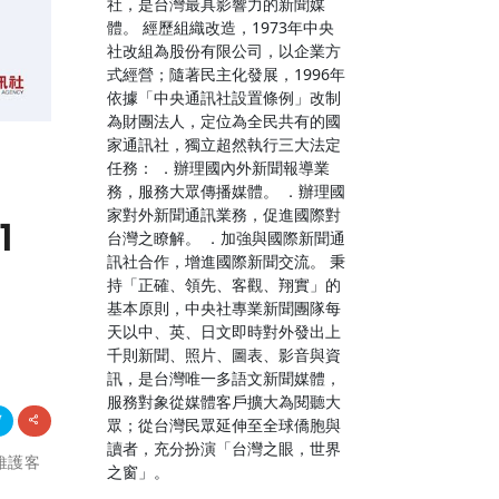
社，是台灣最具影響力的新聞媒
體。 經歷組織改造，1973年中央
社改組為股份有限公司，以企業方
式經營；隨著民主化發展，1996年
依據「中央通訊社設置條例」改制
為財團法人，定位為全民共有的國
家通訊社，獨立超然執行三大法定
任務： ．辦理國內外新聞報導業
務，服務大眾傳播媒體。 ．辦理國
家對外新聞通訊業務，促進國際對
1
台灣之瞭解。 ．加強與國際新聞通
訊社合作，增進國際新聞交流。 秉
持「正確、領先、客觀、翔實」的
基本原則，中央社專業新聞團隊每
天以中、英、日文即時對外發出上
千則新聞、照片、圖表、影音與資
訊，是台灣唯一多語文新聞媒體，
服務對象從媒體客戶擴大為閱聽大
眾；從台灣民眾延伸至全球僑胞與
讀者，充分扮演「台灣之眼，世界
維護客
之窗」。