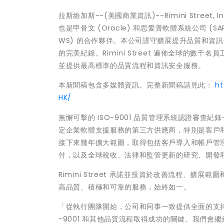
拉斯維加斯--(美國商業資訊)--Rimini Street
也是甲骨文 (Oracle) 和思愛普軟體系統公司 (S
WS) 的合作夥伴。本公司謹守擴展提升品質和資訊安全流
的完美紀錄。Rimini Street 遍佈全球的數千名
並提供最高標準的品質流程和資訊安全服務。
本新聞稿包含多媒體資訊。完整新聞稿請見此：
h
HK/
無懈可擊的 ISO-9001 品質管理系統認證審查紀錄—
定企業軟體支援服務的第三方供應商，特別是客戶和客戶
接下來幾年擴大範圍，取得包括客戶導入和帳戶管
付，以及全球稅收、法律和監管更新的研究、開發
Rimini Street 承諾並投資於改善流程、擴展
高品質、積極和可靠的服務，始終如一。
「從執行團隊開始，公司和同事一致提供全面的支持
-9001 和其他品質流程取得成功的關鍵。我們會繼續開