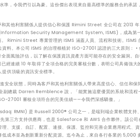
比的服務水準，令我們引以為豪。這份傑出表現來自最高標準的服務合約承諾
其他利害關係人提供信心和保護 Rimini Street 全公司在 2013 年 
ormation Security Management System, ISMS)，成為
 Rimini Street 專業管理的 ISMS 涵蓋人員、流程和技術。ISMS
公司 ISMS 的治理根植於 ISO-27001 認證的三大原則： • 
三方進行全面風險評估，以了解在保護資訊資產方面可能存在的安全漏洞。自從
以來，本公司已經連續 10 年取得了全項合格的完美審核分數，表明公司具備強
人提供頂級的資訊安全標準。
不斷改進安全狀態，同時為客戶和其他利害關係人帶來高度信心、信任和保
球安全副總裁 Darren Remblence 說，「能實施這麼優質的系統和流程
SO-27001 審核全項符合的完美佳績——令我們深感驕傲。」
Inc. (Nasdaq: RMNI) 是 Russell 2000® 公司之一，是端到端企業軟體支
領先第三方支持供應商，也是 Salesforce 和 AWS 合作夥伴。該公
管理、支援、自訂、配置、連接、保護、監控和完善企業應用程式、
低成本並為創新重新分配資源。迄今為止，來自各行各業的 5,000 