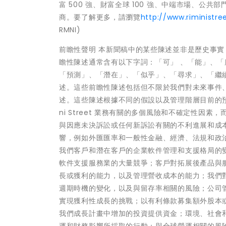
富 500 強、財富全球 100 強、中端市場、公共部
商。要了解更多，請瀏覽
http://www.riministr
RMNI)
前瞻性聲明 本新聞稿中的某些陳述並非是歷史事實
瞻性陳述通常含有以下字詞：「可」 、「能」、
「預測」、「潛在」、「似乎」、「尋求」、「繼
述。這些前瞻性陳述包括但不限於我們對未來事件
述。這些陳述根據不同的假設以及管理階層目前的預
ni Street 業務有關的多個風險和不確定性
與因應未決訴訟或任何新訴訟有關的不利進展和成本；R
響，例如外匯匯率和一般性金融、經濟、法規和政治條件
我們客戶和潛在客戶的企業軟件管理和支援格局的
軟件支援服務業的大量競爭；客戶對拓展後產品與
長或獲利的能力，以及管理營收成本的能力；我們
週期時機的變化，以及與留存率相關的風險；公司
實現獲利性成長的挑戰；以有利條款募集額外股本
我們成長計畫中增加的投資提供資金；環境、社會
運和財務影響所採取的行動；與全球營運相關的風