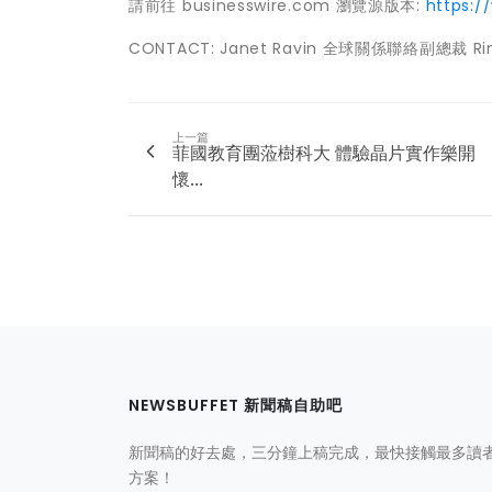
請前往 businesswire.com 瀏覽源版本:
https:
CONTACT: Janet Ravin 全球關係聯絡副總裁 Rimini 
上一篇
菲國教育團蒞樹科大 體驗晶片實作樂開
懷...
NEWSBUFFET 新聞稿自助吧
新聞稿的好去處，三分鐘上稿完成，最快接觸最多讀
方案！