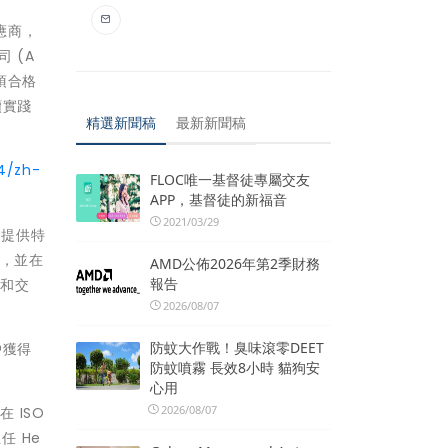
供應商，
司 (A
全項合格
續實踐
精選新聞稿
最新新聞稿
4/zh-
FLOC唯一基督徒專屬交友
APP，基督徒的新福音
2021/03/29
「提供特
證，並在
AMD公佈2026年第2季財務
報告
發和交
2026/08/07
防蚊大作戰！臭味滾零DEET
戶獲得
防蚊噴霧 長效8小時 貓狗安
心用
2026/08/07
 ISO
任 He