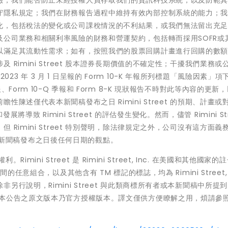
守隱私規定；我們在財務報告過程中維持有效內部控制系統的能力；
化，包括稅法的變化或公司課稅情況的不利結果，或我們無法留出充
公司業務和相關利率風險的財務和營運契約，包括轉而採用SOFR或
以滿足其流動性需求；如有，按照我們的股票回購計畫進行回購的數
Rimini Street 股本證券長期價值的不確定性；干擾我們業務或
 2023 年 3 月 1 日呈報的 Form 10-K 年報所列標題「風險因素」
K 年報、Form 10-Q 季報和 Form 8-K 現狀報告不時對此等內容的更新
陳述僅代表本新聞稿發布之日 Rimini Street 的預期、計畫或
展將導致 Rimini Street 的評估發生變化。然而，儘管 Rimini Str
Rimini Street 特別聲明，除法律規定之外，公司沒有這方面義
 在本新聞稿發布之日後任何日期的觀點。
有權利。Rimini Street 是 Rimini Street, Inc. 在美國和其他國家的
兩者之間的任意組合，以及其他含有 TM 標記的標誌，均為 Rimini Street, I
行說明，Rimini Street 與此類商標所有者或本新聞稿中所提
：本公告之原文版本乃官方授權版本。譯文僅供方便瞭解之用，煩請參