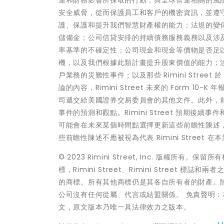
安全威脅，從而保護員工和客戶的機密資訊，並遵
護、保護和提升我們智慧財產權的能力；法規的變
儲備金；公司信貸安排的持續債務服務義務以及涉及
率基準的不確定性；公司現金和現金等價物是否足
機，以及我們根據此類計畫提升股東價值的能力；涉及 
戶業務的災難性事件；以及那些 Rimini Street 於
論的內容，Rimini Street 未來的 Form 10-
司遞交給美國證券交易委員會的其他文件。此外，前瞻性
事件的預測和觀點。Rimini Street 預期後續事件和發
可能會在未來某個時間點選擇更新這些前瞻性陳述，但 
些前瞻性陳述不應被視為代表 Rimini Street
© 2023 Rimini Street, Inc. 版權所有。保留所
標，Rimini Street、Rimini Street 標誌和
的商標。所有其他商標仍是其各自所有者的財產。除非另
公司沒有任何從屬、代言或結盟關係。 免責聲明
文，原文版本乃唯一具法律效力之版本。