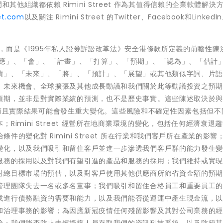
門和其他組織都依賴 Rimini Street 作為其值得信賴的企業軟體解決
eet.com
以及關注 Rimini Street 的Twitter、Facebook和LinkedIn
，而是《1995年私人證券訴訟改革法》安全港條款所定義的前瞻性陳
「應」、「會」、「計畫」、「打算」、「預期」、「認為」、「估計
續」、「未來」、「將」、「預計」、「展望」或其他類似字詞、片
、未來機會、全球擴張及其他成長動議和我們關於此等動議投資之預
期，並非是對實際業績的預測，也不是歷史事實。這些陳述取決於與 R
因素，而且實際結果可能會發生重大變化。這些風險和不確定性因素包括但
imini Street 經營所在地商業環境的變化，包括任何經濟衰退
的變化對 Rimini Street 所在行業和我們客戶所在產業的影響
變化，以及我們吸引和留住客戶並進一步滲透我們客戶群的能力發生
服務的採用以及對我們有望引進的產品和服務的採用；我們維持或實
對總目標市場的預估，以及對客戶使用其他供應商所節省資金額的預
管理團隊失去一名或多名董事；我們吸引和留住合格員工和重要員工
或進行債務融資的需要和能力，以及我們能否從運運中產生現金流，
和治理事務的影響；為因應新冠疫情任何殘留影響及其對公司業務的
險；我們能否防止未經授權人員存取我們的資訊科技系統，以及防範