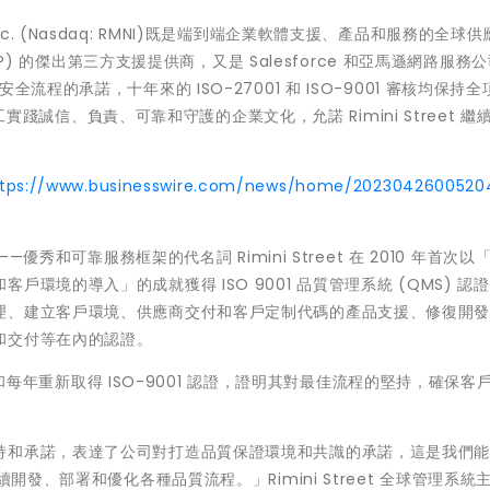
, Inc. (Nasdaq: RMNI)既是端到端企業軟體支援、產品和服務的全球
AP) 的傑出第三方支援提供商，又是 Salesforce 和亞馬遜網路服務公
程的承諾，十年來的 ISO-27001 和 ISO-9001 審核均保持
員工實踐誠信、負責、可靠和守護的企業文化，允諾 Rimini Street 繼
ttps://www.businesswire.com/news/home/2023042600520
—優秀和可靠服務框架的代名詞 Rimini Street 在 2010 年首次以
環境的導入」的成就獲得 ISO 9001 品質管理系統 (QMS) 認
理、建立客戶環境、供應商交付和客戶定制代碼的產品支援、修復開
和交付等在內的認證。
範圍和每年重新取得 ISO-9001 認證，證明其對最佳流程的堅持，確保客
和承諾，表達了公司對打造品質保證環境和共識的承諾，這是我們能在
發、部署和優化各種品質流程。」Rimini Street 全球管理系統主