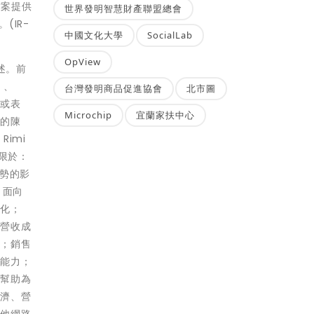
方案提供
世界發明智慧財產聯盟總會
。(IR-
中國文化大學
SocialLab
OpView
述。前
」、
台灣發明商品促進協會
北市圖
語或表
Microchip
宜蘭家扶中心
期的陳
imi
不限於：
趨勢的影
；面向
變化；
現營收成
期；銷售
的能力；
以幫助為
經濟、營
其他網路