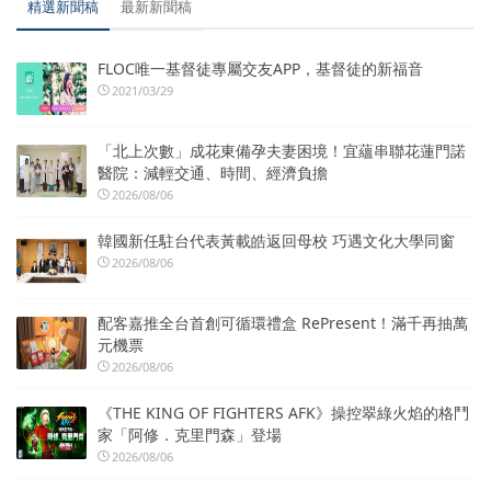
精選新聞稿
最新新聞稿
FLOC唯一基督徒專屬交友APP，基督徒的新福音
2021/03/29
「北上次數」成花東備孕夫妻困境！宜蘊串聯花蓮門諾
醫院：減輕交通、時間、經濟負擔
2026/08/06
韓國新任駐台代表黃載皓返回母校 巧遇文化大學同窗
2026/08/06
配客嘉推全台首創可循環禮盒 RePresent！滿千再抽萬
元機票
2026/08/06
《THE KING OF FIGHTERS AFK》操控翠綠火焰的格鬥
家「阿修．克里門森」登場
2026/08/06