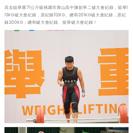
高女組舉重71公斤級桃園市壽山高中陳歆寧二破大會紀錄，挺舉1
13KG破大會紀錄，原紀錄112KG。總和201KG破大會紀錄，原紀
錄200KG；總和破大會紀錄、挺舉破大會紀錄！