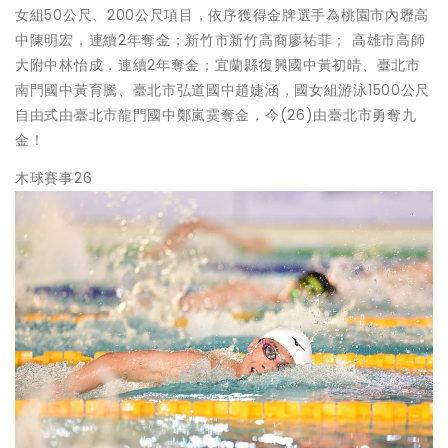
女組50公尺、200公尺項目，依序獲得金牌選手為桃園市內壢高
中陳明宏，連續2年奪金；新竹市新竹高商廖祐菲； 高雄市高師
大附中林怡成，連續2年奪金；宜蘭縣復興國中黃初晴、臺北市
南門國中黃育騰、臺北市弘道國中趙婕涵，國女組游泳1500公尺
自由式由臺北市龍門國中鄭嵐霙奪金，今(26)由臺北市勇奪九
金！
木球賽事26