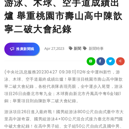
游泳、木球、空手道成績出
爐 舉重桃園市壽山高中陳歆
寧二破大會紀錄
Apr 27,2023
新聞
新聞時事
推廣新聞稿
(中央社訊息服務20230427 09:38:11)112年全中運IN新竹，游
泳、木球、空手道最終成績出爐！舉重項目桃園市壽山高中陳歆
寧二破大會紀錄，各校代表隊表現亮眼，全中運步入尾聲，游泳
項目26日由臺北市奪九金；木球賽由新北市丹鳳高中奪6金1銀1
銅；舉重項目則由陳歆寧二破大會紀錄。
游泳項目26日進入最終戰！國男組游泳800公尺自由式臺中市大
里高中謝奇霖、國男組游泳4×100公尺混合式接力臺北市南門國
中破大會紀錄！在高中男子組、女子組50公尺自由式及國中男、