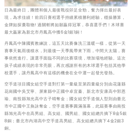
日為最終日，團體和個人最後戰役卯足全勁，奮力揮出最好表
現，為求佳績！前四日賽程選手持續累積勝利經驗，穩操勝算，
金牌如探囊取物! 過關斬將如願贏得冠軍，恭喜選手們！木球賽
最大贏家為新北市丹鳳高中獲6金1銀1銅！
丹鳳高中陳國賓教練說，這五天比賽像洗三溫暖一樣，從第一天
賽事天氣雨後積水，到最後一天季風帶來下雨，中間大太陽，賽
事依然進行。讓選手面臨不同的比賽環境，增加場地經驗。這次
孩子成績表現的非常亮眼，再次感謝所有的木球選手包括其他學
校選手，讓丹鳳高中有這樣的機會在全中運一起發光發熱。
空手道項目國女組空手道對打第一量級至第四量級分別由花蓮縣
花崗國中吳艾寧、屏東縣中正國中卓宜蓁、新北市安康高中郭恩
瑜、南投縣旭光高中古子晴奪金；國女組空手道個人型則由臺北
市中正國中王奐詠奪金，空手道賽事圓滿落幕，此屆賽事由南投
縣旭光高中在高男組、高女組、國男組、國女組總共摘下8金5銀
8銅；臺北市內湖高中空手道高男組、高女組總共摘下4金2銀3
銅。