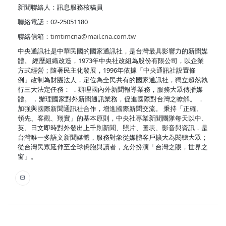
新聞聯絡人：訊息服務核稿員
聯絡電話：02-25051180
聯絡信箱：
timtimcna@mail.cna.com.tw
中央通訊社是中華民國的國家通訊社，是台灣最具影響力的新聞媒
體。 經歷組織改造，1973年中央社改組為股份有限公司，以企業
方式經營；隨著民主化發展，1996年依據「中央通訊社設置條
例」改制為財團法人，定位為全民共有的國家通訊社，獨立超然執
行三大法定任務： ．辦理國內外新聞報導業務，服務大眾傳播媒
體。 ．辦理國家對外新聞通訊業務，促進國際對台灣之瞭解。 ．
加強與國際新聞通訊社合作，增進國際新聞交流。 秉持「正確、
領先、客觀、翔實」的基本原則，中央社專業新聞團隊每天以中、
英、日文即時對外發出上千則新聞、照片、圖表、影音與資訊，是
台灣唯一多語文新聞媒體，服務對象從媒體客戶擴大為閱聽大眾；
從台灣民眾延伸至全球僑胞與讀者，充分扮演「台灣之眼，世界之
窗」。