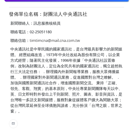
發佈單位名稱：財團法人中央通訊社
新聞聯絡人：訊息服務核稿員
聯絡電話：02-25051180
聯絡信箱：
timtimcna@mail.cna.com.tw
中央通訊社是中華民國的國家通訊社，是台灣最具影響力的新聞媒
體。 經歷組織改造，1973年中央社改組為股份有限公司，以企業
方式經營；隨著民主化發展，1996年依據「中央通訊社設置條
例」改制為財團法人，定位為全民共有的國家通訊社，獨立超然執
行三大法定任務： ．辦理國內外新聞報導業務，服務大眾傳播媒
體。 ．辦理國家對外新聞通訊業務，促進國際對台灣之瞭解。 ．
加強與國際新聞通訊社合作，增進國際新聞交流。 秉持「正確、
領先、客觀、翔實」的基本原則，中央社專業新聞團隊每天以中、
英、日文即時對外發出上千則新聞、照片、圖表、影音與資訊，是
台灣唯一多語文新聞媒體，服務對象從媒體客戶擴大為閱聽大眾；
從台灣民眾延伸至全球僑胞與讀者，充分扮演「台灣之眼，世界之
窗」。