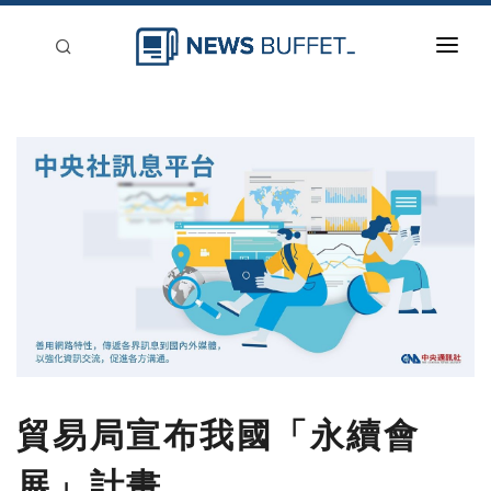
回到首頁
新聞稿分類
登入
刊登
貿易局宣布我國「永續會
展」計畫