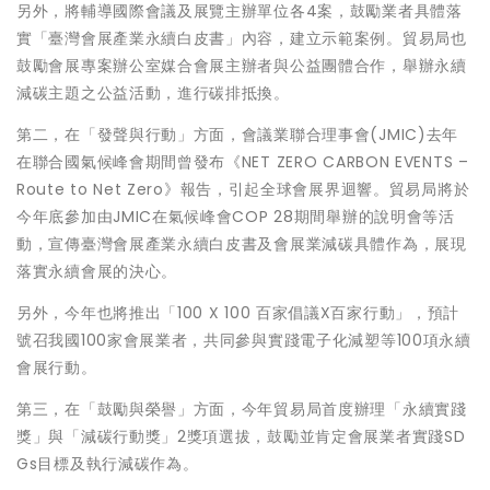
另外，將輔導國際會議及展覽主辦單位各4案，鼓勵業者具體落
實「臺灣會展產業永續白皮書」內容，建立示範案例。貿易局也
鼓勵會展專案辦公室媒合會展主辦者與公益團體合作，舉辦永續
減碳主題之公益活動，進行碳排抵換。
第二，在「發聲與行動」方面，會議業聯合理事會(JMIC)去年
在聯合國氣候峰會期間曾發布《NET ZERO CARBON EVENTS –
Route to Net Zero》報告，引起全球會展界迴響。貿易局將於
今年底參加由JMIC在氣候峰會COP 28期間舉辦的說明會等活
動，宣傳臺灣會展產業永續白皮書及會展業減碳具體作為，展現
落實永續會展的決心。
另外，今年也將推出「100 X 100 百家倡議X百家行動」，預計
號召我國100家會展業者，共同參與實踐電子化減塑等100項永續
會展行動。
第三，在「鼓勵與榮譽」方面，今年貿易局首度辦理「永續實踐
獎」與「減碳行動獎」2獎項選拔，鼓勵並肯定會展業者實踐SD
Gs目標及執行減碳作為。