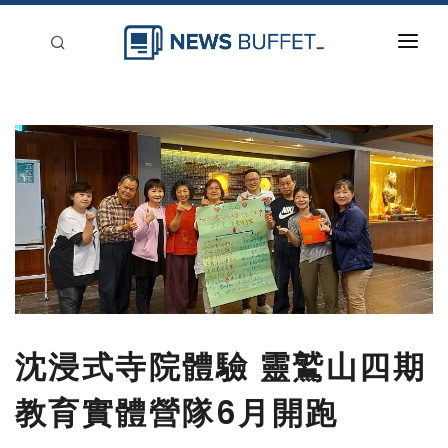
回到首頁
新聞稿分類
登入
刊登
沈浸式寺院體驗 靈鷲山四期
教育實體營隊6月開跑