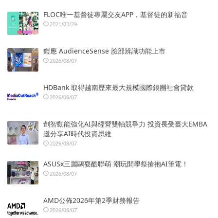
FLOC唯一基督徒專屬交友APP，基督徒的新福音
2021/03/29
鎧應 AudienceSense 臉部辨識功能上市
2026/08/07
HDBank 取得越南歷來最大規模國際銀團社會貸款
2026/08/07
創智動能強化AI與經營雙軸競爭力 投資長受臺大EMBA
邀分享AI時代投資思維
2026/08/07
ASUSx三麗鷗耍酷聯萌 潮玩開學祭搶抱AI筆電！
2026/08/07
AMD公佈2026年第2季財務報告
2026/08/07