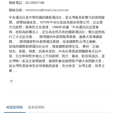
聯絡電話：02-25051180
聯絡信箱：
timtimcna@mail.cna.com.tw
中央通訊社是中華民國的國家通訊社，是台灣最具影響力的新聞媒
體。 經歷組織改造，1973年中央社改組為股份有限公司，以企業
方式經營；隨著民主化發展，1996年依據「中央通訊社設置條
例」改制為財團法人，定位為全民共有的國家通訊社，獨立超然執
行三大法定任務： ．辦理國內外新聞報導業務，服務大眾傳播媒
體。 ．辦理國家對外新聞通訊業務，促進國際對台灣之瞭解。 ．
加強與國際新聞通訊社合作，增進國際新聞交流。 秉持「正確、
領先、客觀、翔實」的基本原則，中央社專業新聞團隊每天以中、
英、日文即時對外發出上千則新聞、照片、圖表、影音與資訊，是
台灣唯一多語文新聞媒體，服務對象從媒體客戶擴大為閱聽大眾；
從台灣民眾延伸至全球僑胞與讀者，充分扮演「台灣之眼，世界之
窗」。
精選新聞稿
最新新聞稿