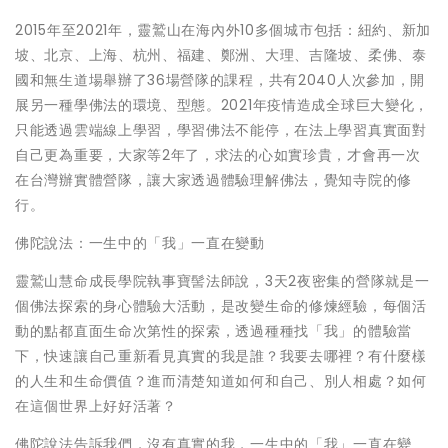
2015年至2021年，靈鷲山在海內外10多個城市包括：紐約、新加
坡、北京、上海、杭州、福建、鄭洲、大理、吉隆坡、柔佛、泰
國和無生道場舉辦了36場營隊的課程，共有2040人次參加，開
展另一種學佛法的環境、型態。2021年疫情造成全球巨大變化，
只能透過雲端線上學習，學習佛法不能停，在法上學習真實面對
自己更為重要，大家等2年了，求法的心如實珍貴，才會再一次
在台灣辦實體營隊，讓大家透過體驗理解佛法，覺知寺院的修
行。
佛陀說法：一生中的「我」一直在變動
靈鷲山慧命成長學院執事寶髻法師說，3天2夜密集的營隊就是一
個佛法探索的身心體驗大活動，是改變生命的修煉經驗，每個活
動的點都直面生命次第性的探索，透過種種找「我」的體驗當
下，快速讓自己重新看見真實的我是誰？我要去哪裡？有什麼樣
的人生和生命價值？進而清楚知道如何和自己、別人相處？如何
在這個世界上好好活著？
佛陀說法告訴我們，沒有真實的我，一生中的「我」一直在變