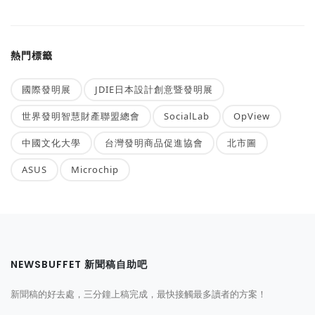
熱門標籤
國際發明展
JDIE日本設計創意暨發明展
世界發明智慧財產聯盟總會
SocialLab
OpView
中國文化大學
台灣發明商品促進協會
北市圖
ASUS
Microchip
NEWSBUFFET 新聞稿自助吧
新聞稿的好去處，三分鐘上稿完成，最快接觸最多讀者的方案！