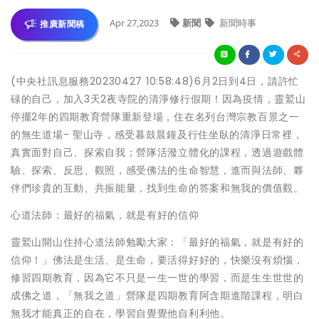
Apr 27,2023
新聞
新聞時事
推廣新聞稿
(中央社訊息服務20230427 10:58:48)6月2日到4日，請許忙
碌的自己，加入3天2夜寺院的清淨修行假期！因為疫情，靈鷲山
停擺2年的四期教育營隊重新登場，住在名列台灣宗教百景之一
的無生道場- 聖山寺，感受暮鼓晨鐘及行住坐臥的清淨日常裡，
真實面對自己、探索自我；營隊活潑立體化的課程，透過遊戲體
驗、探索、反思、觀照，感受佛法的生命智慧，進而與法師、夥
伴們珍貴的互動、共振能量，找到生命的答案和無我的價值觀。
心道法師：最好的福氣，就是有好的信仰
靈鷲山開山住持心道法師勉勵大家：「最好的福氣，就是有好的
信仰！」佛法是生活、是生命，要活得好好的，快樂沒有煩惱，
修習四期教育，因為它不只是一生一世的學習，而是生生世世的
成佛之道，「無我之道」營隊是四期教育阿含期進階課程，明白
無我才能真正的自在，學習自覺覺他自利利他。