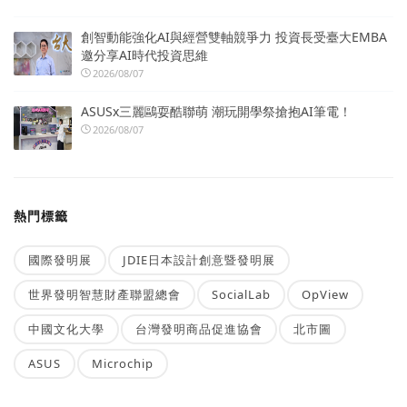
創智動能強化AI與經營雙軸競爭力 投資長受臺大EMBA
邀分享AI時代投資思維
2026/08/07
ASUSx三麗鷗耍酷聯萌 潮玩開學祭搶抱AI筆電！
2026/08/07
熱門標籤
國際發明展
JDIE日本設計創意暨發明展
世界發明智慧財產聯盟總會
SocialLab
OpView
中國文化大學
台灣發明商品促進協會
北市圖
ASUS
Microchip