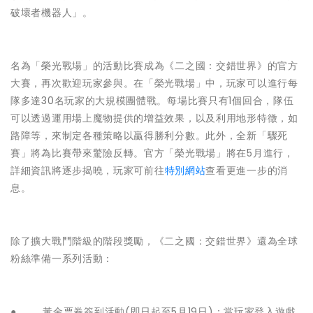
破壞者機器人」。
名為「榮光戰場」的活動比賽成為《二之國：交錯世界》的官方
大賽，再次歡迎玩家參與。在「榮光戰場」中，玩家可以進行每
隊多達30名玩家的大規模團體戰。每場比賽只有1個回合，隊伍
可以透過運用場上魔物提供的增益效果，以及利用地形特徵，如
路障等，來制定各種策略以贏得勝利分數。此外，全新「驟死
賽」將為比賽帶來驚險反轉。官方「榮光戰場」將在5月進行，
詳細資訊將逐步揭曉，玩家可前往
特別網站
查看更進一步的消
息。
除了擴大戰鬥階級的階段獎勵，《二之國：交錯世界》還為全球
粉絲準備一系列活動：
● 黃金票券簽到活動(即日起至5月19日)：當玩家登入遊戲