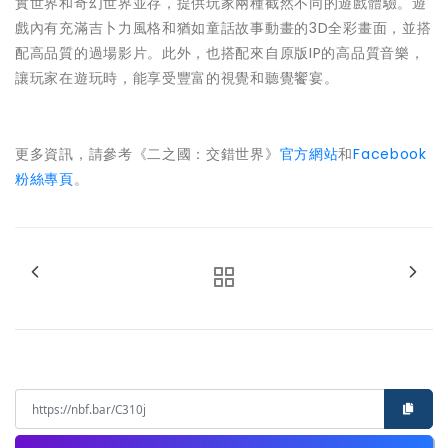
實世界和奇幻世界並存，提供玩家兩種截然不同的遊戲體驗。遊
戲內有充滿吉卜力風格和猶如童話故事動畫的3D全彩畫面，並搭
配高品質的過場影片。此外，也搭配來自原版IP的高品質音樂，
讓玩家在遊玩時，能享受豐富的視覺和聽覺饗宴。
更多資訊，請參考《二之國：交錯世界》
官方網站
和
Facebook
粉絲專頁
。