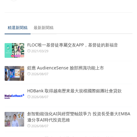
精選新聞稿
最新新聞稿
FLOC唯一基督徒專屬交友APP，基督徒的新福音
2021/03/29
鎧應 AudienceSense 臉部辨識功能上市
2026/08/07
HDBank 取得越南歷來最大規模國際銀團社會貸款
2026/08/07
創智動能強化AI與經營雙軸競爭力 投資長受臺大EMBA
邀分享AI時代投資思維
2026/08/07