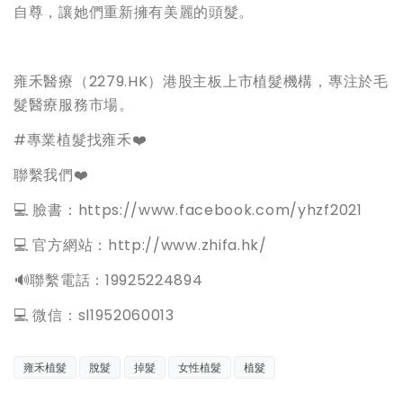
自尊，讓她們重新擁有美麗的頭髮。
雍禾醫療（2279.HK）港股主板上市植髮機構，專注於毛
髮醫療服務市場。
#專業植髮找雍禾❤️
聯繫我們❤️
💻 臉書：https://www.facebook.com/yhzf2021
💻 官方網站：http://www.zhifa.hk/
️🔊聯繫電話：19925224894
💻 微信：sl1952060013
雍禾植髮
脫髮
掉髮
女性植髮
植髮