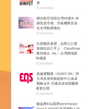
會
2026/08/06
聯合航空深耕台灣40週年 持
續投資市場、升級機隊並強
化全球航網連結
2026/08/06
社群觸及會變，品牌入口要
掌握在自己手上：Cloudmax
匯智推出 .tw／.台灣網域限
時優惠
2026/08/06
真健康醫療（02697.HK）與
天津具身智能創新中心達成
戰略合作 共建具身智能醫療
產業生態
2026/08/06
陳嘉樺Ella選擇Sennheiser
Digital 6000打造震撼動人的