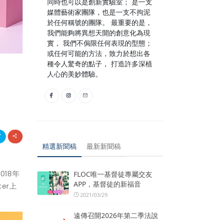
同時也可以是創新實驗室； 是一支
媒體藝術家團隊，也是一支不拘泥
於任何稱號的團隊。 最重要的是，
我們能夠將異想天開的創意化為現
實， 我們不侷限任何表現的型態；
或任何可能的方法，致力於想出各
種令人驚奇的點子， 打造許多深植
人心的美妙體驗。
精選新聞稿
最新新聞稿
18年
FLOC唯一基督徒專屬交友
APP，基督徒的新福音
er上
2021/03/29
遠傳召開2026年第二季法說