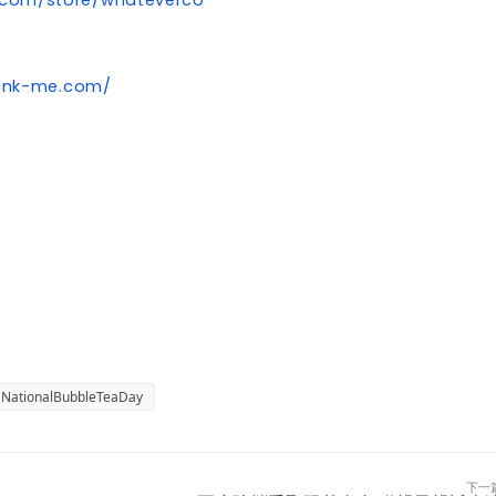
rink-me.com/
NationalBubbleTeaDay
下一