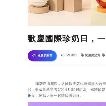
歡慶國際珍奶日，一
Apr 29,2023
民生與消費
推廣新聞稿
隨著疫情趨緩，各國觀光客也陸續湧入台灣，其
起，美國飲料業者就將4月30日訂為「國際珍奶日」(Na
推文
，邀請大家一起喝珍珠奶茶。