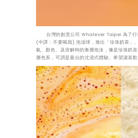
台灣的創意公司 Ｗhatever Taipei 為了
(中譯：不要喝我) 泡澡球，推出
「珍珠奶茶」
氣、顏色、及溶解時的漸層泡沫
，像是珍珠奶茶
層色系，可謂是
最台的沈浸式體驗
。
希望讓喜歡