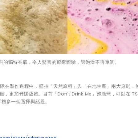
料的獨特香氣
，令人驚喜的療癒體驗，讓泡澡不再單調。
團隊在製作過程中，堅持「天然原料」與「在地生產」兩大原則，
舒緩放鬆。目前「Don’t Drink Me」泡澡球，可以在 TSU
讓伴手禮多一個選擇與話題。
.com/store/whateverco