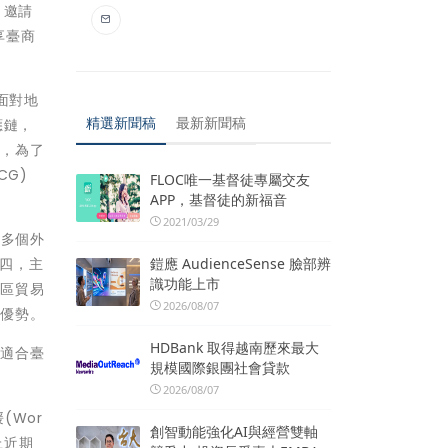
，邀請
享臺商
面對地
精選新聞稿
最新新聞稿
應鏈，
來，為了
G)
FLOC唯一基督徒專屬交友
APP，基督徒的新福音
2021/03/29
00多個外
鎧應 AudienceSense 臉部辨
第四，主
識功能上市
地區貿易
2026/08/07
展優勢。
HDBank 取得越南歷來最大
常適合臺
規模國際銀團社會貸款
2026/08/07
(Wor
創智動能強化AI與經營雙軸
上近期