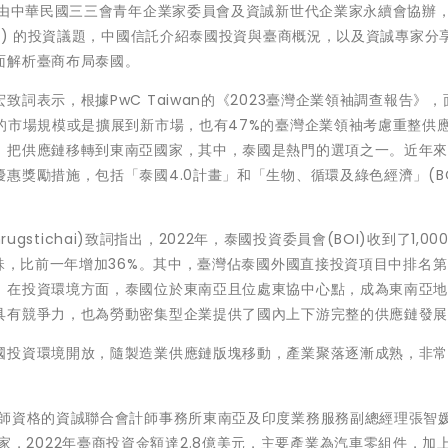
動由中華民國三三會青年企業家委員會及資誠新世代企業家永續會協辦
OI) 的投資議題，中國信託介紹泰國投資與臺商概況，以及資誠專家分
面解析臺商布局泰國。
詞表示，根據PwC Taiwan的《2023臺灣企業領袖調查報告》，
的市場規模或是擴展到新市場，也有47%的臺灣企業領袖考慮重整供
，把供應鏈移轉到東南亞國家，其中，泰國是熱門的選項之一。近年
惠獎勵措施，包括「泰國4.0計畫」和「生物、循環及綠色經濟」(BC
rugstichai)致詞指出，2022年，泰國投資委員會(BOI)收到了1,0
泰銖，比前一年增加36%。其中，臺灣佔泰國外國直接投資項目中排名
。在投資環境方面，泰國位於東南亞且位處東協中心點，成為東南亞
具有競爭力，也為勞動密集型企業提供了國內上下游完整的供應鏈發
國投資環境開放，隨製造業供應鏈版塊移動，產業聚落逐漸成熟，非
師資格的資誠聯合會計師事務所東南亞及印度業務服務副總經理張智媛
要投資國家，2022年臺商投資金額達2.8億美元，主要產業為汽車零組件，加