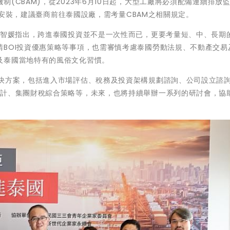
(CBAM)，從2023年6月10日起，大型工廠將必須配備連續排放
完成安裝，建議臺商前往泰國設廠，需考量CBAM之相關規定。
張智媛指出，跨進泰國投資並不是一次性而已，更要考量短、中、長期
BOI投資優惠策略等事項，也需審慎考慮泰國勞動法規、不動產交易
及泰國當地特有的風俗文化習慣。
解決方案，包括進入市場評估、稅務及投資架構規劃諮詢、公司設立諮
審計、集團財稅綜合策略等，未來，也將持續舉辦一系列的研討會，協