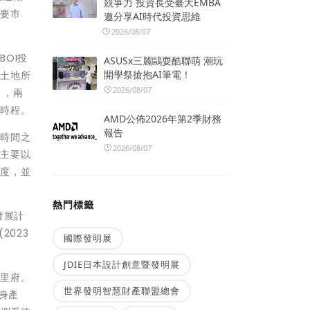
競爭力 投資長受臺大EMBA
重要市
邀分享AI時代投資思維
2026/08/07
OI投
ASUSx三麗鷗耍酷聯萌 潮玩
開學祭搶抱AI筆電！
有土地所
2026/08/07
」，兩
與時程。
AMD公佈2026年第2季財務
報告
短時間之
2026/08/07
商主要以
制度，並
熱門標籤
發展計
023
國際發明展
JDIE日本設計創意暨發明展
武里府。
世界發明智慧財產聯盟總會
身產