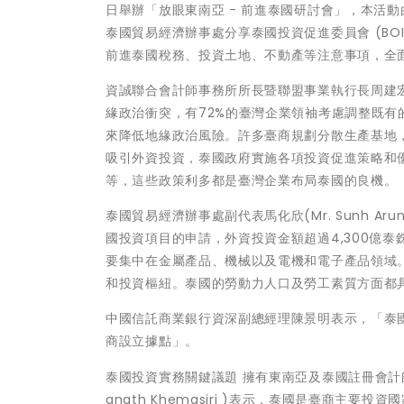
日舉辦「放眼東南亞 - 前進泰國研討會」，本活
泰國貿易經濟辦事處分享泰國投資促進委員會 (B
前進泰國稅務、投資土地、不動產等注意事項，全
資誠聯合會計師事務所所長暨聯盟事業執行長周建宏致
緣政治衝突，有72%的臺灣企業領袖考慮調整既有
來降低地緣政治風險。許多臺商規劃分散生產基地
吸引外資投資，泰國政府實施各項投資促進策略和優
等，這些政策利多都是臺灣企業布局泰國的良機。
泰國貿易經濟辦事處副代表馬化欣(Mr. Sunh Arun
國投資項目的申請，外資投資金額超過4,300億
要集中在金屬產品、機械以及電機和電子產品領域
和投資樞紐。泰國的勞動力人口及勞工素質方面都
中國信託商業銀行資深副總經理陳景明表示，「泰
商設立據點」。
泰國投資實務關鍵議題 擁有東南亞及泰國註冊會計
anath Khemasiri )表示，泰國是臺商主