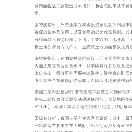
越南面臨缺工及製造成本增加，包含電動車及電路
場。
張智媛指出，外資企業在泰國投資須注意的關鍵事項
資優惠策略及使用，以及集團總部之稅務規劃。其
有權而非只有使用權，不過，工業區的土地分為「IE
種土地的購買方式不同，且購買土地的面積跟投資
張智媛指出，在開始投資的階段，部分臺商對於泰
內無法建立當地財會團隊，且泰國有許多法規及憑
出口為主，很有可能需要申請退稅，退稅會碰到國
考量集團企業移轉訂價策略，以降低各地稽徵機關
泰國工業不動產趨勢 普華國際不動產公司總經理田揚
劃第二階段政府獎勵及基礎設施增加，東部地區增長
-2025)，泰國工業區土地的銷售和租賃，將以每年
田揚名分析，泰國主要有幾大產業聚落，其中，電
PCB聚落主要集中在大城府、巴吞他尼府及春武里