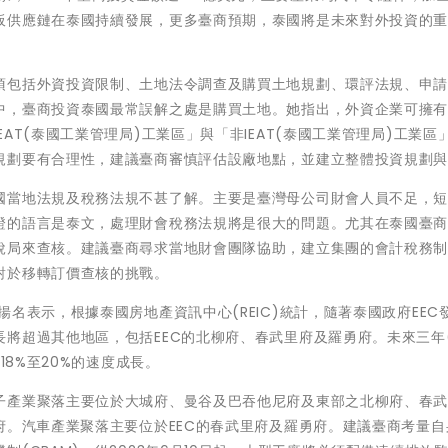
板供應鏈在泰國持續發展，更多臺商預期，泰國將是未來對外投資的
包括外資投資限制、土地法令調查及購買土地規劃、環評法規、申請B
中，臺商投資泰國最常誤解之處是購買土地。她指出，外資企業可擁
AT(泰國工業管理局)工業區」與「非IEAT(泰國工業管理局)工業區
規劃要有合理性，建議臺商審慎評估設廠地點，並建立整體投資規劃
國當地法規及稅務法規不甚了解。主要是臺灣母公司財會人員不足，
證的語言是泰文，處理財會稅務法規將是很大的問題。尤其在泰國臺
稅局來查核。建議臺商尋求當地財會團隊協助，建立集團的會計稅務
對於移轉訂價查核的挑戰。
名表示，根據泰國房地產資訊中心(REIC)統計，隨著泰國政府EEC
將超過其他地區，包括EEC的北柳府、春武里府及羅勇府。未來三年(2
18%至20%的速度成長。
子產業聚落主要位於大城府、曼谷及巴吞他尼府及東部之北柳府、春
府。汽車產業聚落主要位於EEC的春武里府及羅勇府。建議臺商考量自