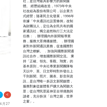
社，是台灣最具影響力的新聞媒
體。 經歷組織改造，1973年中央
社改組為股份有限公司，以企業方
式經營；隨著民主化發展，1996年
依據「中央通訊社設置條例」改制
為財團法人，定位為全民共有的國
家通訊社，獨立超然執行三大法定
任務： ．辦理國內外新聞報導業
務，服務大眾傳播媒體。 ．辦理國
家對外新聞通訊業務，促進國際對
台灣之瞭解。 ．加強與國際新聞通
訊社合作，增進國際新聞交流。 秉
持「正確、領先、客觀、翔實」的
基本原則，中央社專業新聞團隊每
天以中、英、日文即時對外發出上
千則新聞、照片、圖表、影音與資
訊，是台灣唯一多語文新聞媒體，
服務對象從媒體客戶擴大為閱聽大
眾；從台灣民眾延伸至全球僑胞與
讀者，充分扮演「台灣之眼，世界
之窗」。
4月27