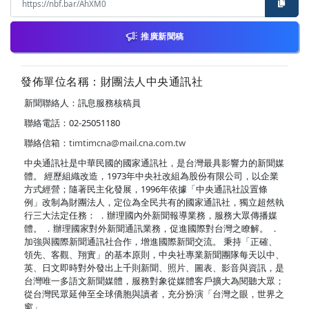
推廣新聞稿
發佈單位名稱：財團法人中央通訊社
新聞聯絡人：訊息服務核稿員
聯絡電話：02-25051180
聯絡信箱：
timtimcna@mail.cna.com.tw
中央通訊社是中華民國的國家通訊社，是台灣最具影響力的新聞媒
體。 經歷組織改造，1973年中央社改組為股份有限公司，以企業
方式經營；隨著民主化發展，1996年依據「中央通訊社設置條
例」改制為財團法人，定位為全民共有的國家通訊社，獨立超然執
行三大法定任務： ．辦理國內外新聞報導業務，服務大眾傳播媒
體。 ．辦理國家對外新聞通訊業務，促進國際對台灣之瞭解。 ．
加強與國際新聞通訊社合作，增進國際新聞交流。 秉持「正確、
領先、客觀、翔實」的基本原則，中央社專業新聞團隊每天以中、
英、日文即時對外發出上千則新聞、照片、圖表、影音與資訊，是
台灣唯一多語文新聞媒體，服務對象從媒體客戶擴大為閱聽大眾；
從台灣民眾延伸至全球僑胞與讀者，充分扮演「台灣之眼，世界之
窗」。