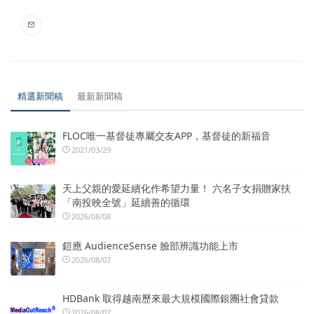
精選新聞稿
最新新聞稿
FLOC唯一基督徒專屬交友APP，基督徒的新福音
2021/03/29
天上父親的愛延續化作希望力量！ 六名子女捐贈家扶
「南投映全號」延續善的循環
2026/08/08
鎧應 AudienceSense 臉部辨識功能上市
2026/08/07
HDBank 取得越南歷來最大規模國際銀團社會貸款
2026/08/07