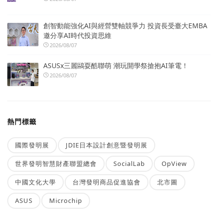
創智動能強化AI與經營雙軸競爭力 投資長受臺大EMBA
邀分享AI時代投資思維
2026/08/07
ASUSx三麗鷗耍酷聯萌 潮玩開學祭搶抱AI筆電！
2026/08/07
熱門標籤
國際發明展
JDIE日本設計創意暨發明展
世界發明智慧財產聯盟總會
SocialLab
OpView
中國文化大學
台灣發明商品促進協會
北市圖
ASUS
Microchip