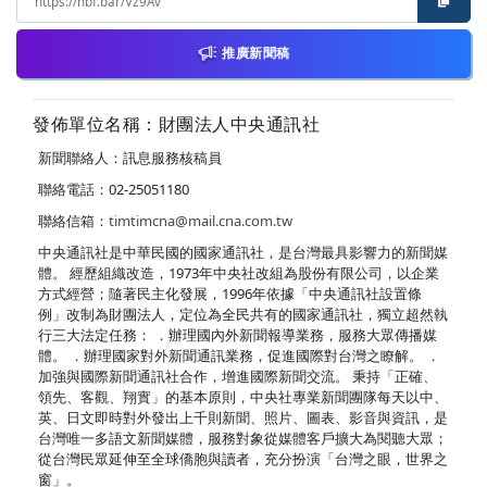
推廣新聞稿
發佈單位名稱：財團法人中央通訊社
新聞聯絡人：訊息服務核稿員
聯絡電話：02-25051180
聯絡信箱：
timtimcna@mail.cna.com.tw
中央通訊社是中華民國的國家通訊社，是台灣最具影響力的新聞媒
體。 經歷組織改造，1973年中央社改組為股份有限公司，以企業
方式經營；隨著民主化發展，1996年依據「中央通訊社設置條
例」改制為財團法人，定位為全民共有的國家通訊社，獨立超然執
行三大法定任務： ．辦理國內外新聞報導業務，服務大眾傳播媒
體。 ．辦理國家對外新聞通訊業務，促進國際對台灣之瞭解。 ．
加強與國際新聞通訊社合作，增進國際新聞交流。 秉持「正確、
領先、客觀、翔實」的基本原則，中央社專業新聞團隊每天以中、
英、日文即時對外發出上千則新聞、照片、圖表、影音與資訊，是
台灣唯一多語文新聞媒體，服務對象從媒體客戶擴大為閱聽大眾；
從台灣民眾延伸至全球僑胞與讀者，充分扮演「台灣之眼，世界之
窗」。