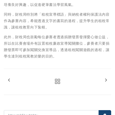
培養良好興趣，以促進硬筆書法學習風氣。
同時，財稅局特別將「租稅宣導標語」與納稅者權利保護法內容
作為參賽內容，希能透過文字的書寫的過程，提升學生的租稅常
識，讓租稅教育向下紮根。
此外，財稅局也鼓勵每位參賽者透過捐贈發票發揮愛心做公益，
所以在比賽會場外有設置租稅廉政宣導闖關攤位，參賽者只要捐
贈發票即可參加闖關兌換宣導品，透過租稅闖關遊戲的過程，讓
學生達到租稅寓教於樂的目的。