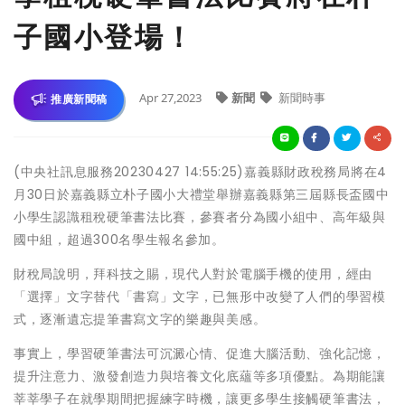
子國小登場！
Apr 27,2023
新聞
新聞時事
推廣新聞稿
(中央社訊息服務20230427 14:55:25)嘉義縣財政稅務局將在4
月30日於嘉義縣立朴子國小大禮堂舉辦嘉義縣第三屆縣長盃國中
小學生認識租稅硬筆書法比賽，參賽者分為國小組中、高年級與
國中組，超過300名學生報名參加。
財稅局說明，拜科技之賜，現代人對於電腦手機的使用，經由
「選擇」文字替代「書寫」文字，已無形中改變了人們的學習模
式，逐漸遺忘提筆書寫文字的樂趣與美感。
事實上，學習硬筆書法可沉澱心情、促進大腦活動、強化記憶，
提升注意力、激發創造力與培養文化底蘊等多項優點。為期能讓
莘莘學子在就學期間把握練字時機，讓更多學生接觸硬筆書法，