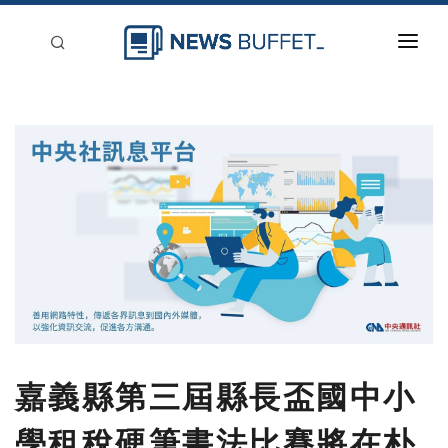
回到首頁
新聞稿分類
登入
刊登
嘉義縣第三屆縣長盃國中小
學租稅硬筆書法比賽將在朴