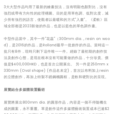
3大大型作品均用了最新的繪畫技法，沒有明顯色顏對比，沒有
強烈或帶有方向性的紋理構圖。目的是用單色調、低對比度，減
少所有強烈的語言，使觀者以最暖和的方式"入畫"。《柔軟》區
域全部都是2023新做的作品，也是以藍色的單色調作畫。
中型作品當中，其中一件"花蕊"（300mm dia. , resin on woo
d)，是2016的作品，是Rolland最早一批創作的作品。當時這一
批只有8件，現時只剩下這件唯一一件。經錄了最初期的創作技
法及創作心態，是現在根本沒有可能重做的作品，十分珍貴。價
值是$400,000HKD，也是首次公開展出。 另一件是250mm x
330mm (Oval shape) (作品名未定)，首次以布料加上resin
的立體創作，再加上特製不銹鋼橢圓框，是軟和硬對比的呈現。
展覽結合多媒體裝置藝術
展覽將展出800mm dia. 的圓形作品，內容是一個不停隨機生
成的圖案，永不重覆。單是創作這件多媒體藝術裝置成本已逾$2