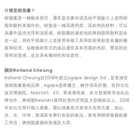
什麼是樹脂畫？
樹脂畫是一種藝術形式，通常是在畫布或其他平面媒介上使用樹
脂和顏料來製作的。樹脂是一種高透明度、高粘性的材料，可以
為畫作提供光澤和深度感。樹脂畫的過程包括將樹脂和顏料混合
在一起，倒在平面媒介上並使用各種工具和技術來創造有趣的圖
案和紋理。這種藝術形式的成品通常具有亮麗的色彩、豐富的紋
理和深度感，並且具有獨特性和珍貴性。
關於
Rolland Cheung
Rolland Cheung於2018年創立agape design ltd，是香港首
個樹脂畫藝術品牌，Agape是希臘文，解作崇高的愛。曾與台北
故宮博物院、Marriott、K11、香港賽馬會、各大發展商等知名品
牌合作，將樹脂ResinArt運用於室內空間及大型藝術品上。2018
年於台北舉行個人展畫。愛以抽象形式表達大自然元素，如山、
水、冰、河等，製成富有夢幻色彩的家品，更有舉辦樹脂藝術畫
工作坊，將樹脂畫藝術推廣至大眾。