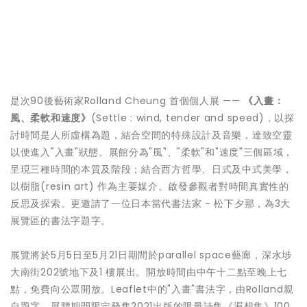
是次90後藝術家Rolland Cheung 首個個人展 ——
《入畫：
風、柔軟和速度》
(Settle : wind, tender and speed)，以探
討時間是人所虛構為題，結合空間的特殊設計及音樂，達致空靈
以便進入"入畫"狀態。展館分為"風"、"柔軟"和"速度"三個區域，
呈現三種時間的本質及階段；結合西方哲學、日式及中式美學，
以樹脂(resin art) 作為主要媒介。啟發參觀者對時間真實性的
反思及探索。更邀請了一位日本當代書法家 - 松下夕那，為3大
展覽區的書法字題字。
展覽將於5月5日至5月21日期間於parallel space藝廊，深水埗
大南街202號地下及1 樓展出。開放時間由中午十二點至晚上七
點，免費向公眾開放。Leaflet中的"入畫"書法字，由Rolland親
自題字。展覽期間限定發售2021出版的限量詩集《遐想集》100