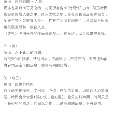
象徵：超脫時間 - 入畫。
用布包裹所有可見之物，封塵所有含有"時間性"之物，遮蓋時間
痕跡而影響入畫之事。踏入柔軟之地，更專注觸感及視覺感官；
配合空靈的音樂進入畫中。打破空間固有的慣性，及營造不同角
度的觀畫體驗，以便入畫。
《柔軟》區域每件的作品都會配上一首短詩，以呈現畫中意境。
2)《風》
象徵：永不止息的時間。
時間受"熵"影響，只能增大，不能減小，不可逆的。透過流動的
實存物及空間的反應，體會時間的結構。
3)《速度》
象徵：回憶的時間。
時間的速度快慢，受回憶、心情、感受所影響。因應個人心情喜
惡，時間會快會慢(開心快，傷心慢)。物質先於時間，時間只是
一種心智的概念；而回憶之物，正是時間的反映，不可逆的。