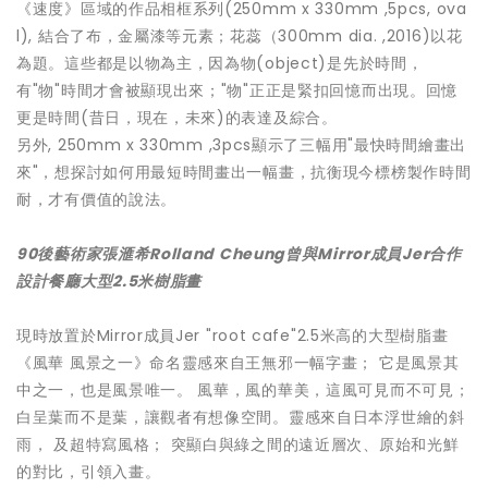
《速度》區域的作品相框系列(250mm x 330mm ,5pcs, ova
l), 結合了布，金屬漆等元素；花蕊（300mm dia. ,2016)以花
為題。這些都是以物為主，因為物(object)是先於時間，
有"物"時間才會被顯現出來；"物"正正是緊扣回憶而出現。回憶
更是時間(昔日，現在，未來)的表達及綜合。
另外, 250mm x 330mm ,3pcs顯示了三幅用"最快時間繪畫出
來"，想探討如何用最短時間畫出一幅畫，抗衡現今標榜製作時間
耐，才有價值的說法。
90後藝術家張滙希Rolland Cheung曾與Mirror成員Jer合作
設計餐廳大型2
.5米樹脂畫
現時放置於Mirror成員Jer "root cafe"2.5米高的大型樹脂畫
《風華 風景之一》命名靈感來自王無邪一幅字畫； 它是風景其
中之一，也是風景唯一。 風華，風的華美，這風可見而不可見；
白呈葉而不是葉，讓觀者有想像空間。靈感來自日本浮世繪的斜
雨， 及超特寫風格； 突顯白與綠之間的遠近層次、原始和光鮮
的對比，引領入畫。