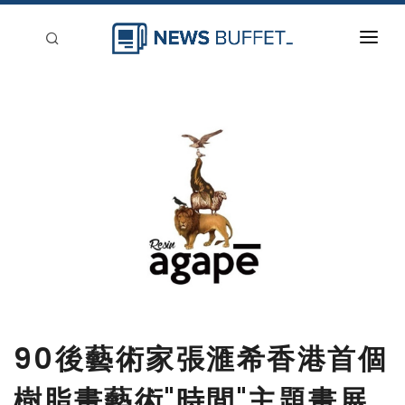
回到首頁
新聞稿分類
登入
刊登
90後藝術家張滙希香港首個
樹脂畫藝術"時間"主題畫展