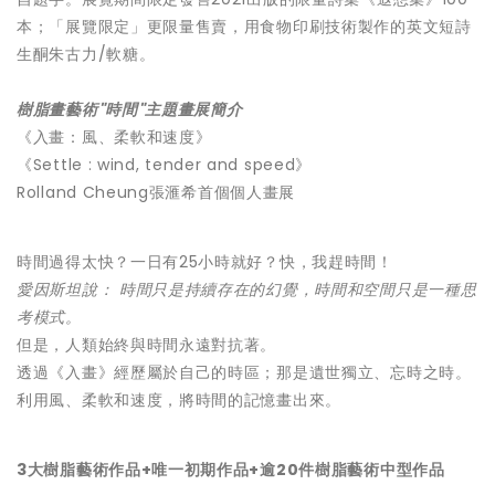
本；「展覽限定」更限量售賣，用食物印刷技術製作的英文短詩
生酮朱古力/軟糖。
樹脂畫藝術
"時間"主題畫展簡介
《入畫：風、柔軟和速度》
《Settle : wind, tender and speed》
Rolland Cheung張滙希首個個人畫展
時間過得太快？一日有25小時就好？快，我趕時間！
愛因斯坦說： 時間只是持續存在的幻覺，時間和空間只是一種思
考模式。
但是，人類始終與時間永遠對抗著。
透過《入畫》經歷屬於自己的時區；那是遺世獨立、忘時之時。
利用風、柔軟和速度，將時間的記憶畫出來。
3大樹脂藝術作品+唯一初期作品+逾20件樹脂藝術中型作品