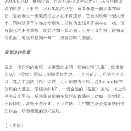
00,000HKD，實屬珍貴。作品想展現出宇宙之初，未有時間出
現的世界，只有光、水和氧氣的狀態。遠看像是一個太陽在轉
動，近看則是一團氣體或是水在不停流動，它會因應時間變大縮
小，同時隨著早午晚改變顏色，並模仿太陽月亮的存在一樣。所
有變化均不會重複，就如時間一樣流逝，只會一直向前，眼前這
個畫面，每次都是獨一無二，跟據實時而演變
。
展覽流程推薦
這是一個探索的進程，由展覽的玄關：預備心情"入畫"，然後踏
入G/F《柔軟》區域，腳踩柔軟之地。一直向前走，穿過窄小入
口，進入半黑的《風》區域，近距離觀看三幅，是Rolland最常
使用的大圓畫。沿樓梯到1/F，一個全黑的《速度》區域，地上佈
滿半反光黑布，反映最遠處的多媒體裝置藝術；仿如一個太陽，
不停轉動，象徵不會停止，不可逆轉。而空間的兩旁是象徵回憶
的作品，類似相框的形式呈現。
1)《柔軟》