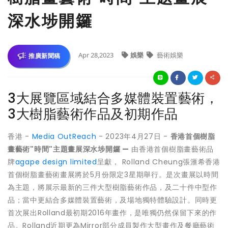
深水埗開鑼
Apr 28,2023
娛樂
藝術娛樂
推廣新聞稿
3大展覽區域結合多媒體裝置藝術，
3大樹脂藝術作品及初期作品
香港 -
Media OutReach
- 2023年4月27日 -
香港首個樹脂
畫藝術
"時間"主題畫展深水埗開鑼 —
由香港首個樹脂畫藝術品
牌
agape design limited
呈獻， Rolland Cheung張滙希香港
首個樹脂畫藝術畫展將於5月份限定3星期舉行。是次畫展以時間
為主題，將展示最新的三件大型樹脂藝術作品，及二十件中型作
品；當中更結合多媒體裝置藝術，及場地獨特體驗設計。同時更
首次展出Rolland最初期2016年畫作，是唯獨仍然保留下來的作
品。Rolland近期更為Mirror部分成員製作大型畫作及餐廳藝術