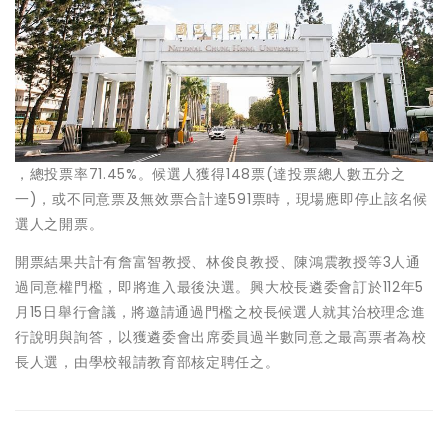
，總投票率71.45%。候選人獲得148票(達投票總人數五分之
一)，或不同意票及無效票合計達591票時，現場應即停止該名候
選人之開票。
開票結果共計有詹富智教授、林俊良教授、陳鴻震教授等3人通
過同意權門檻，即將進入最後決選。興大校長遴委會訂於112年5
月15日舉行會議，將邀請通過門檻之校長候選人就其治校理念進
行說明與詢答，以獲遴委會出席委員過半數同意之最高票者為校
長人選，由學校報請教育部核定聘任之。