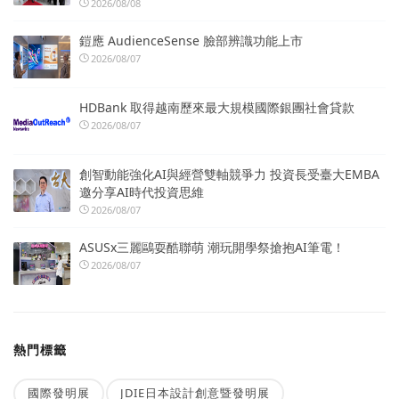
2026/08/08
鎧應 AudienceSense 臉部辨識功能上市
2026/08/07
HDBank 取得越南歷來最大規模國際銀團社會貸款
2026/08/07
創智動能強化AI與經營雙軸競爭力 投資長受臺大EMBA
邀分享AI時代投資思維
2026/08/07
ASUSx三麗鷗耍酷聯萌 潮玩開學祭搶抱AI筆電！
2026/08/07
熱門標籤
國際發明展
JDIE日本設計創意暨發明展