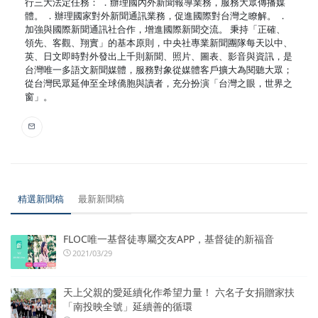
行三大法定任務： ．辦理國內外新聞報導業務，服務大眾傳播媒
體。 ．辦理國家對外新聞通訊業務，促進國際對台灣之瞭解。 ．
加強與國際新聞通訊社合作，增進國際新聞交流。 秉持「正確、
領先、客觀、翔實」的基本原則，中央社專業新聞團隊每天以中、
英、日文即時對外發出上千則新聞、照片、圖表、影音與資訊，是
台灣唯一多語文新聞媒體，服務對象從媒體客戶擴大為閱聽大眾；
從台灣民眾延伸至全球僑胞與讀者，充分扮演「台灣之眼，世界之
窗」。
精選新聞稿
最新新聞稿
FLOC唯一基督徒專屬交友APP，基督徒的新福音
2021/03/29
天上父親的愛延續化作希望力量！ 六名子女捐贈家扶
「南投映全號」延續善的循環