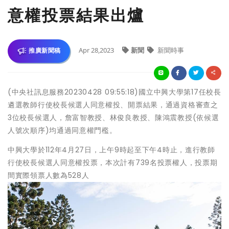
意權投票結果出爐
Apr 28,2023
新聞
新聞時事
推廣新聞稿
(中央社訊息服務20230428 09:55:18)國立中興大學第17任校長
遴選教師行使校長候選人同意權投、開票結果，通過資格審查之
3位校長候選人，詹富智教授、林俊良教授、陳鴻震教授(依候選
人號次順序)均通過同意權門檻。
中興大學於112年4月27日，上午9時起至下午4時止，進行教師
行使校長候選人同意權投票，本次計有739名投票權人，投票期
間實際領票人數為528人