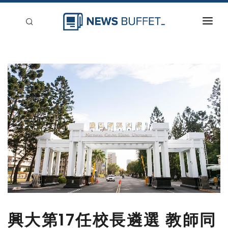
回到首頁
新聞稿分類
登入
刊登
興大第17任校長遴選 教師同