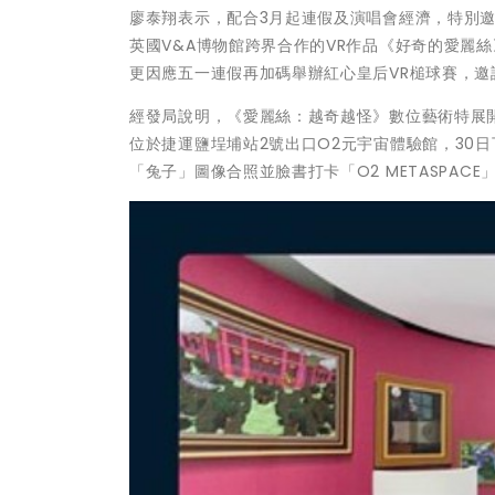
廖泰翔表示，配合3月起連假及演唱會經濟，特別邀
英國V&A博物館跨界合作的VR作品《好奇的愛麗絲》
更因應五一連假再加碼舉辦紅心皇后VR槌球賽，
經發局說明，《愛麗絲：越奇越怪》數位藝術特展開放
位於捷運鹽埕埔站2號出口O2元宇宙體驗館，30
「兔子」圖像合照並臉書打卡「O2 METASPACE」