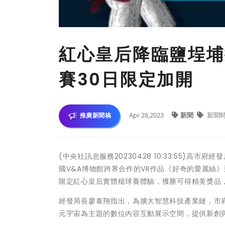
紅心皇后降臨鹽埕埔
賽30日限定加開
Apr 28,2023
新聞
新聞
推廣新聞稿
(中央社訊息服務20230428 10:33:55)
國V&A博物館跨界合作的VR作品《好奇的愛麗絲
限定紅心皇后實體槌球賽體驗，獲勝可得精美獎品
經發局長廖泰翔指出，為擴大智慧科技產業鏈，市府攜
元宇宙為主題的數位內容互動展示空間，提供新創