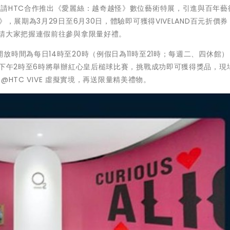
請HTC合作推出《愛麗絲：越奇越怪》數位藝術特展，引進與百年藝
，展期為3月29日至6月30日，體驗即可獲得VIVELAND百元折價
邀請大家把握連假前往參與拿限量好禮。
時間為每日14時至20時（例假日為11時至21時；每週二、四休館
日下午2時至6時將舉辦紅心皇后槌球比賽，挑戰成功即可獲得獎品，現
@HTC VIVE 虛擬實境，再送限量精美禮物。