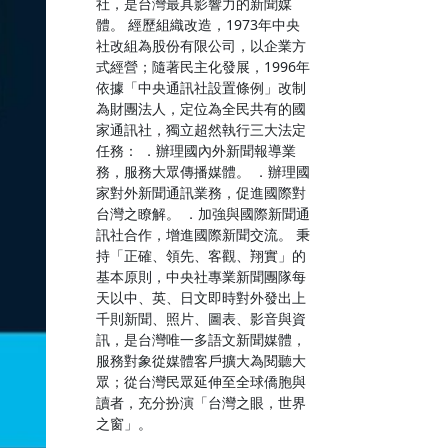
社，是台灣最具影響力的新聞媒
體。 經歷組織改造，1973年中央
社改組為股份有限公司，以企業方
式經營；隨著民主化發展，1996年
依據「中央通訊社設置條例」改制
為財團法人，定位為全民共有的國
家通訊社，獨立超然執行三大法定
任務： ．辦理國內外新聞報導業
務，服務大眾傳播媒體。 ．辦理國
家對外新聞通訊業務，促進國際對
台灣之瞭解。 ．加強與國際新聞通
訊社合作，增進國際新聞交流。 秉
持「正確、領先、客觀、翔實」的
基本原則，中央社專業新聞團隊每
天以中、英、日文即時對外發出上
千則新聞、照片、圖表、影音與資
訊，是台灣唯一多語文新聞媒體，
服務對象從媒體客戶擴大為閱聽大
眾；從台灣民眾延伸至全球僑胞與
讀者，充分扮演「台灣之眼，世界
之窗」。