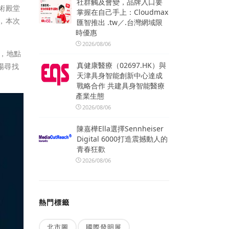
社群觸及會變，品牌入口要
術殿堂
掌握在自己手上：Cloudmax
券，本次
匯智推出 .tw／.台灣網域限
時優惠
2026/08/06
），地點
真健康醫療（02697.HK）與
場尋找
天津具身智能創新中心達成
戰略合作 共建具身智能醫療
產業生態
2026/08/06
陳嘉樺Ella選擇Sennheiser
Digital 6000打造震撼動人的
青春狂歡
2026/08/06
熱門標籤
北市圖
國際發明展