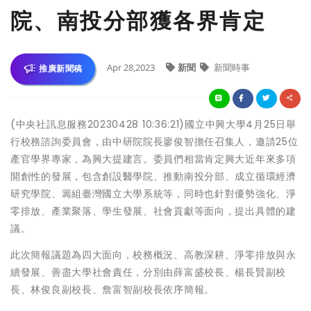
院、南投分部獲各界肯定
Apr 28,2023
新聞
新聞時事
推廣新聞稿
(中央社訊息服務20230428 10:36:21)國立中興大學4月25日舉
行校務諮詢委員會，由中研院院長廖俊智擔任召集人，邀請25位
產官學界專家，為興大提建言。委員們相當肯定興大近年來多項
開創性的發展，包含創設醫學院、推動南投分部、成立循環經濟
研究學院、籌組臺灣國立大學系統等，同時也針對優勢強化、淨
零排放、產業聚落、學生發展、社會貢獻等面向，提出具體的建
議。
此次簡報議題為四大面向，校務概況、高教深耕、淨零排放與永
續發展、善盡大學社會責任，分別由薛富盛校長、楊長賢副校
長、林俊良副校長、詹富智副校長依序簡報。