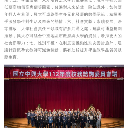
落；五、學生發展：人才培育是大學的重要責任，現今年輕人因
低薪高物價高房價等因素，普遍對未來茫然，除知識外，如何讓
年輕人有希望，興大可成為學生多元化發展的教學示範，積極著
手激發學生對生活及未來的熱情；六、社會貢獻：永續發展、淨
零排放、大學社會責任三領域有許多共通之處，建議可通盤規劃
推動，興大亦可結合中投地區市政府與大學的資源，發揮更大的
社會影響力；七、性別平權：在制度面推動性別友善措施外，建
議針對懷孕女教師可減免鐘點，將有助於提升學生教學品質與鼓
勵生育。