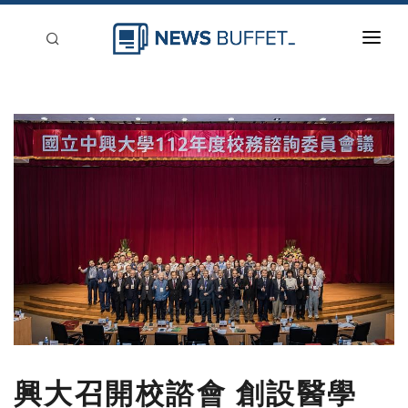
回到首頁
新聞稿分類
登入
刊登
興大召開校諮會 創設醫學