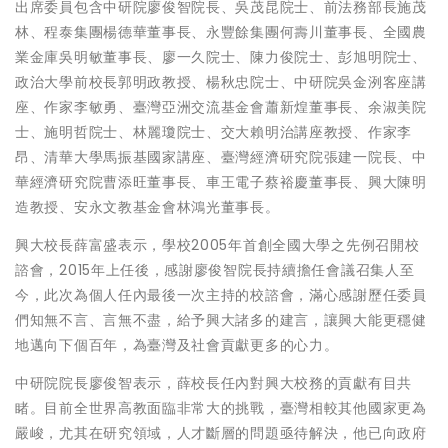
出席委員包含中研院廖俊智院長、吳茂昆院士、前法務部長施茂
林、程泰集團楊德華董事長、永豐餘集團何壽川董事長、全國農
業金庫吳明敏董事長、廖一久院士、陳力俊院士、彭旭明院士、
政治大學前校長郭明政教授、楊秋忠院士、中研院吳金洌客座講
座、作家李敏勇、臺灣亞洲交流基金會蕭新煌董事長、余淑美院
士、施明哲院士、林麗瓊院士、交大賴明治講座教授、作家李
昂、清華大學馬振基國家講座、臺灣經濟研究院張建一院長、中
華經濟研究院曹添旺董事長、車王電子蔡裕慶董事長、興大陳明
造教授、安永文教基金會林鴻光董事長。
興大校長薛富盛表示，學校2005年首創全國大學之先例召開校
諮會，2015年上任後，感謝廖俊智院長持續擔任會議召集人至
今，此次為個人任內最後一次主持的校諮會，滿心感謝歷任委員
們知無不言、言無不盡，給予興大諸多的建言，讓興大能更穩健
地邁向下個百年，為臺灣及社會貢獻更多的心力。
中研院院長廖俊智表示，薛校長任內對興大校務的貢獻有目共
睹。目前全世界高教面臨非常大的挑戰，臺灣相較其他國家更為
嚴峻，尤其在研究領域，人才斷層的問題亟待解決，他已向政府