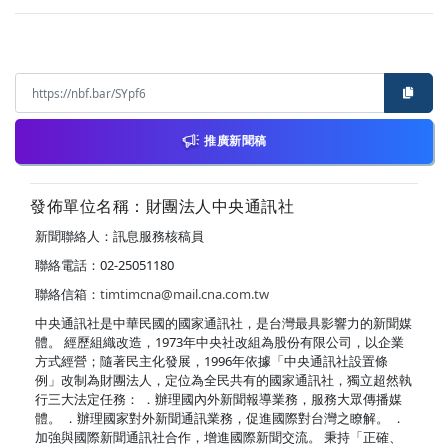
推廣新聞稿
發佈單位名稱：財團法人中央通訊社
新聞聯絡人：訊息服務核稿員
聯絡電話：02-25051180
聯絡信箱：
timtimcna@mail.cna.com.tw
中央通訊社是中華民國的國家通訊社，是台灣最具影響力的新聞媒
體。 經歷組織改造，1973年中央社改組為股份有限公司，以企業
方式經營；隨著民主化發展，1996年依據「中央通訊社設置條
例」改制為財團法人，定位為全民共有的國家通訊社，獨立超然執
行三大法定任務： ．辦理國內外新聞報導業務，服務大眾傳播媒
體。 ．辦理國家對外新聞通訊業務，促進國際對台灣之瞭解。 ．
加強與國際新聞通訊社合作，增進國際新聞交流。 秉持「正確、