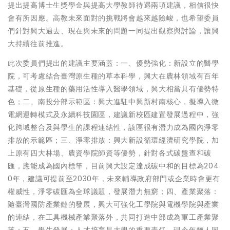
提出提高博士生獎學金與提高大學教師待遇兩項建議，相信很快
會有所因應。高教未來面對的挑戰將會越來越險峻，也希望委員
們針對興大過去、現在與未來的問題一同提出觀察與討論，讓興
大持續往前推進。
此次委員們提出的建議主要涵蓋：一、優勢強化：新設立的醫學
院，可考慮結合臺灣原生種的草本科學，興大在農林領域有百年
基礎，從原生種的藥用活性導入醫學領域，興大相當具有優勢特
色；二、南投分部示範區：興大進駐中興新村南核心，擬導入微
電網運轉模式及永續科技園區，建議新校區建置發展過程中，強
化跨域整合及與學生的課程連結性，該區很有潛力成為國內淨零
排放的示範區；三、淨零排放：興大新設循環經濟研究學院，加
上原有四大林場、農資學院師資等優勢，針對各式碳盤查和碳
匯，應能成為國內標竿，目前興大設定達成碳中和的目標為204
0年，建議可提前至2030年，未來輔導政府部門或企業時會更有
權威性，淨零碳匯為全球議題，發展潛力無窮；四、產業聚落：
隨臺灣國防產業鏈的發展，興大可強化工學院與電機學院與產業
的連結，在工具機械產業聚落外，共同打造中部成為軍工產業聚