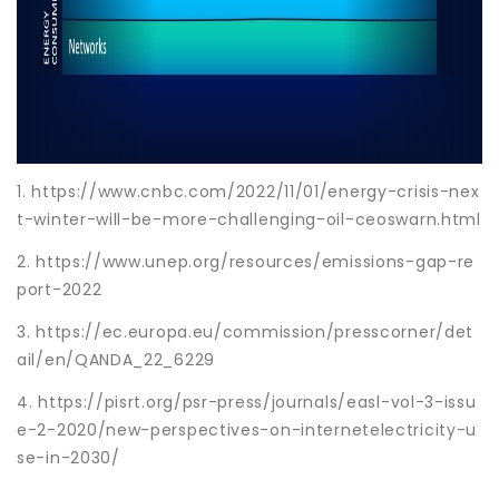
1. https://www.cnbc.com/2022/11/01/energy-crisis-nex
t-winter-will-be-more-challenging-oil-ceoswarn.html
2. https://www.unep.org/resources/emissions-gap-re
port-2022
3. https://ec.europa.eu/commission/presscorner/det
ail/en/QANDA_22_6229
4. https://pisrt.org/psr-press/journals/easl-vol-3-issu
e-2-2020/new-perspectives-on-internetelectricity-u
se-in-2030/