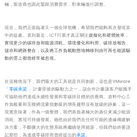
輛，製造商也因此緊跟消費需求，對車輛進行調整。
現在，我們正面臨著又一個全球危機，希望我們能夠再次發現其
中的益處。直到最近，ICT行業才真正關注
虛擬化和硬體效率，
實現更少的碳排放和能源消耗。環境優化和利用、碳排放報告、
儲存和網路整合，以及將工作負載動態地轉移到由可再生能源驅
動的雲上都曾經常被忽視。
在這種情況下，我們最大的工具就是共同創新，這也是VMware
「零碳承諾
」計畫背後的驅動力之一，該合作計畫讓客戶能攜手
可協助他們達成永續性發展和零碳排目標的供應商。資料中心工
作負載量和互聯網流量指數級的增長趨勢沒有放緩的跡象，這一
現實意味著，作為一個整體，我們肩負著極大的責任來減少能源
消耗、實現可持續發展。雖然由於我們在任何可能的邊緣構建解
決方案，不斷擴大的生態系統將繼續使用能源，但我們始終要謹
記那些，為達成零碳排而曾經提出的
承諾
。