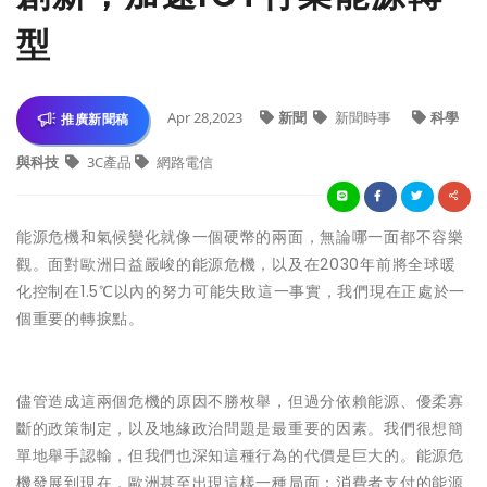
型
Apr 28,2023
新聞
新聞時事
科學
推廣新聞稿
與科技
3C產品
網路電信
能源危機和氣候變化就像一個硬幣的兩面，無論哪一面都不容樂
觀。面對歐洲日益嚴峻的能源危機，以及在2030年前將全球暖
化控制在1.5℃以內的努力可能失敗這一事實，我們現在正處於一
個重要的轉捩點。
儘管造成這兩個危機的原因不勝枚舉，但過分依賴能源、優柔寡
斷的政策制定，以及地緣政治問題是最重要的因素。我們很想簡
單地舉手認輸，但我們也深知這種行為的代價是巨大的。能源危
機發展到現在，歐洲甚至出現這樣一種局面：消費者支付的能源