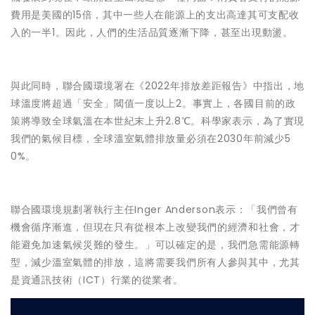
費用是美國的15倍，其中一些人在能源上的支出高達其可支配收
入的一半1。因此，人們的生活品質逐漸下降，甚至出現動盪。
與此同時，聯合國環境署在《2022年排放差距報告》中指出，地
球溫度將超過「安全」閾值一度以上2。事實上，各國目前的政
策將導致全球氣溫在本世紀末上升2.8℃。科學家表示，為了實現
我們的氣候目標，全球溫室氣體排放量必須在2030年前減少5
0%。
聯合國環境規劃署執行主任Inger Anderson表示：「我們曾有
機會循序漸進，但現在只有從根本上改變我們的經濟和社會，才
能避免加速氣候災難的發生。」可以確定的是，我們急需能源轉
型，減少溫室氣體的排放，這將需要我們所有人參與其中，尤其
是資通訊技術（ICT）行業的從業者。