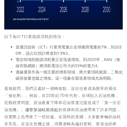
以下為ICT行業能源消耗的情況：
資通訊技術（ICT）行業用電量占全球總用電量的7%，到203
0年，該占比預計將達到13%3。
電信領域的能源消耗量正在迅速增加。到2025年，RAN（無
線存取網路）將消耗電信公司大約55%的電力4。
邊緣運算作為一個主要的增長領域，將大量消耗能源，二氧化
碳排放量也隨之增加。這一現象在製造業領域尤為明顯。
毫無疑問，我們正處於一個轉捩點，這往往會成為變革的最佳
「催化劑」。例如，在20世紀70年代初，全球陷入石油危機，
宏觀經濟問題、原油產量下降和石油禁運氾濫造成了「第一次石
油危機」。
儘管加油站前排起
的長隊和高油價帶來了許多問題，
但實際上也帶來了一些好處。在當時的美國，大多數車輛的油耗
非常高。在這次危機之後，消費者轉為偏好更輕、更省油的車