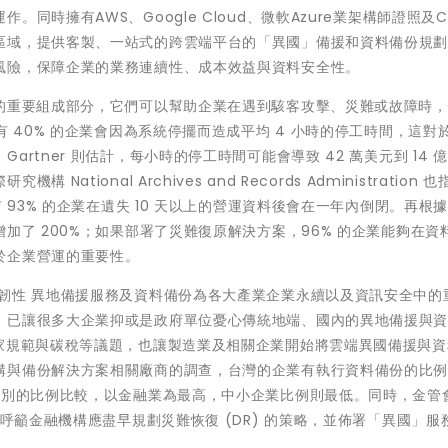
時擁有AWS、Google Cloud、微軟Azure業架構師證照及CI
區域，提供客製、一站式的跨雲端平台的「異國」備援和資料備份規
風險，保障企業的業務連續性、成本效益與資料安全性。
）的重要組成部分，它們可以幫助企業在遇到駭客攻擊、災難或故障時
有 40% 的企業會因為系統停擺而造成平均 4 小時的停工時間，這對
rtner 則估計，每小時的停工時間可能會導致 42 萬美元到 14 
ional Archives and Records Administration 
93% 的企業在遺失 10 天以上的營運資料後會在一年內倒閉。再根據 
加了 200%；如果部署了災難復原解決方案，96% 的企業能夠在資
於企業營運的重要性。
韌性 異地備援服務及資料備份為各大產業企業永續以及資訊安全中的
，已讓很多大企業抑或是政府單位憂心傳統地端、國內的異地備援與
國家規範與碳稅等議題，也讓製造業及相關企業開始將雲端異國備援與資
構與備份解決方案相關廠商的調查，台灣的企業有執行資料備份的比例
業別的比例比較，以金融業為最高，中小企業比例則最低。同時，金管
也呼籲金融機構應盡早規劃災難恢復 (DR) 的策略，並佈署「異國」服