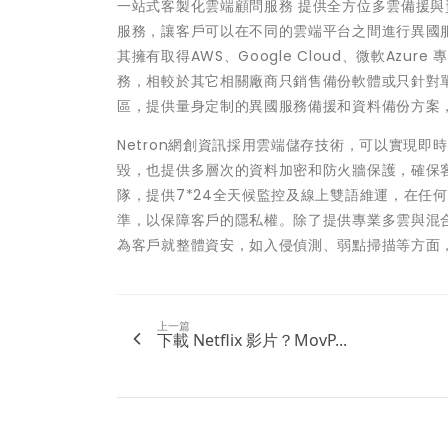
一站式客製化雲端顧問服務 提供全方位多雲備援與資
服務，讓客戶可以在不同的雲端平台之間進行異國服務備
其擁有取得AWS、Google Cloud、微軟Az
務，相較於其它相關廠商只銷售備份軟體或只針對單
區，提供量身定制的異國服務備援和資料備份方案
Netron網創資訊採用雲端儲存技術，可以實現
毀，也提供多層次的資料加密和防火牆保護，確保客
隊，提供7*24全天候監控及線上雙語維運，在任
準，以保障客戶的隱私權。除了提供專業多雲與混合
為客戶就整體資安，如入侵偵測、弱點掃描等方面，
上一篇
下載 Netflix 影片？MovP...