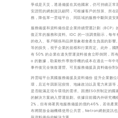
爭或是天災，透過備援在其他國家，仍可持續正常運作。同
安證照的網創資訊顧問，可根據客戶的預算、所在
務，降低單一雲端平台、同區域的服務中斷與資安
服務備援和資料備份是企業持續營運計劃（BCP
復正常的服務和資料。IDC 的一項調查顯示，每年
的收入、客戶關係和品牌形象都會產生負面的影響。Ga
等的損失，視乎企業的規模和行業而定。此外，國際研究機構 Nat
有 50% 的企業在遺失營運資料後會立即倒閉，而有 
o 的數據，勒索軟件導致停機的成本在過去一年中增
事件後完全恢復運營。可見服務備援及資料備份對
跨雲端平台異國服務備援及資料備份 提升企業數位
環，且近年因新冠疫情、地緣政治以及電力來源等
是否能滿足現今環境的需求。因應ESG所制定的
的解決方案納入營運規劃。依據目前國內外研究機
2%，但有佈署異地服務備援的僅約46%，若依產
布將開放金融機構使用公共雲，Netron網創資訊
與資料備份的解決方案。