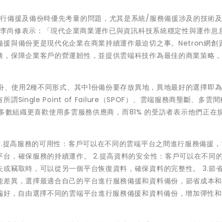
進行備援及備份時優先考量的問題，尤其是系統/服務備援涉及的技術
行長李尚修表示：「現代企業商業運作已與資訊科技系統穩定性與運作息
援與備份更是現代化企業在商業持續運作最迫切之事。Netron網創
務，保障企業客戶的營運韌性，並提供雲端科技作為最佳的商業策略
3份、使用2種不同形式、其中1份備份要存放異地，異地最好的選擇即
ngle Point of Failure（SPOF）、雲端服務商壟斷、多雲
，大多數組織更喜歡使用多雲服務供應商，而81% 的受訪者表示他們正在
1.提高服務的可用性：客戶可以在不同的雲端平台之間進行服務備援
台，確保服務的持續運作。 2.提高資料的安全性：客戶可以在不同
或竊取時，可以從另一個平台恢復資料，確保資料的完整性。 3.節
能差異，選擇最適合自己的平台進行服務備援和資料備份，節省成本
和偏好，自由選擇不同的雲端平台進行服務備援和資料備份，增加彈性