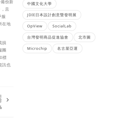
料備份新
中國文化大學
台，且
JDIE日本設計創意暨發明展
戶服
所在地
OpView
SocialLab
台灣發明商品促進協會
北市圖
或損
Microchip
名古屋亞運
服團
和標
資訊也
篇
前
%