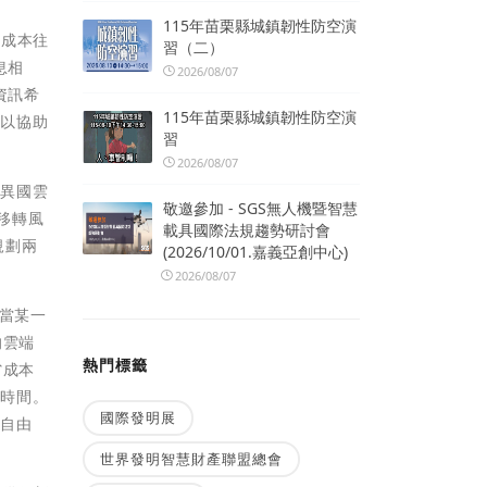
115年苗栗縣城鎮韌性防空演
及成本往
習（二）
息相
2026/08/07
資訊希
115年苗栗縣城鎮韌性防空演
，以協助
習
2026/08/07
為異國雲
敬邀參加 - SGS無人機暨智慧
間移轉風
載具國際法規趨勢研討會
規劃兩
(2026/10/01.嘉義亞創中心)
2026/08/07
，當某一
的雲端
熱門標籤
省成本
和時間。
國際發明展
和自由
世界發明智慧財產聯盟總會