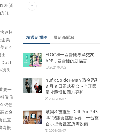
SSP資
劃的服
，快速恢
精選新聞稿
最新新聞稿
於企業
億美元不
FLOC唯一基督徒專屬交友
也指出，
APP，基督徒的新福音
Datt
2021/03/29
料遺失
huf x Spider-Man 聯名系列
8 月 8 日正式登台〜全球限
重要一
量收藏滑板同步亮相
資料備份
2026/08/07
料備份
戴爾科技推出 Dell Pro P 43
高達9
4K 視訊會議顯示器 一台整
會已宣
合小型會議室所需設備
務備援
2026/08/07