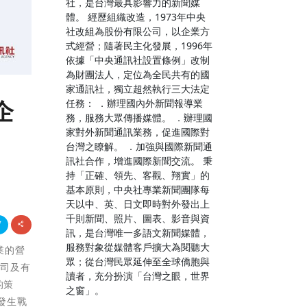
社，是台灣最具影響力的新聞媒
體。 經歷組織改造，1973年中央
社改組為股份有限公司，以企業方
式經營；隨著民主化發展，1996年
依據「中央通訊社設置條例」改制
為財團法人，定位為全民共有的國
家通訊社，獨立超然執行三大法定
企
任務： ．辦理國內外新聞報導業
務，服務大眾傳播媒體。 ．辦理國
家對外新聞通訊業務，促進國際對
台灣之瞭解。 ．加強與國際新聞通
訊社合作，增進國際新聞交流。 秉
持「正確、領先、客觀、翔實」的
基本原則，中央社專業新聞團隊每
天以中、英、日文即時對外發出上
千則新聞、照片、圖表、影音與資
訊，是台灣唯一多語文新聞媒體，
服務對象從媒體客戶擴大為閱聽大
業的營
眾；從台灣民眾延伸至全球僑胞與
公司及有
讀者，充分扮演「台灣之眼，世界
的策
之窗」。
發生戰