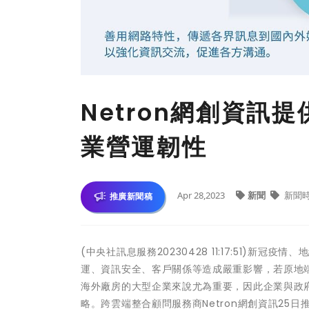
Netron網創資訊
業營運韌性
Apr 28,2023
新聞
新聞
推廣新聞稿
(中央社訊息服務20230428 11:17:51)
運、資訊安全、客戶關係等造成嚴重影響，若原地
海外廠房的大型企業來說尤為重要，因此企業與政府組
略。跨雲端整合顧問服務商Netron網創資訊2