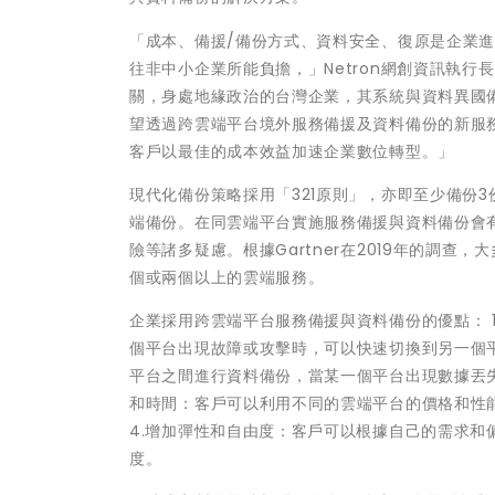
「成本、備援/備份方式、資料安全、復原是企業
往非中小企業所能負擔，」Netron網創資訊執
關，身處地緣政治的台灣企業，其系統與資料異國備
望透過跨雲端平台境外服務備援及資料備份的新服
客戶以最佳的成本效益加速企業數位轉型。」
現代化備份策略採用「321原則」，亦即至少備份
端備份。在同雲端平台實施服務備援與資料備份會有所謂Si
險等諸多疑慮。根據Gartner在2019年的調查
個或兩個以上的雲端服務。
企業採用跨雲端平台服務備援與資料備份的優點： 
個平台出現故障或攻擊時，可以快速切換到另一個平
平台之間進行資料備份，當某一個平台出現數據丟失
和時間：客戶可以利用不同的雲端平台的價格和性
4.增加彈性和自由度：客戶可以根據自己的需求
度。