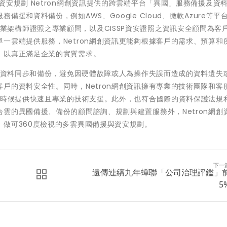
安規劃 Netron網創資訊提供的跨雲端平台「異國」服務備援及資
援和資料備份，例如AWS、Google Cloud、微軟Azure等平
ure 專業架構師證照之專業顧問，以及CISSP資安證照之資訊安全顧問為客
一雲端提供服務，Netron網創資訊更能夠根據客戶的需求、預算和
，以真正滿足企業的實質需求。
即時資料同步和備份，避免因硬體故障或人為操作失誤而造成的資料遺失
戶的資料安全性。同時，Netron網創資訊擁有專業的技術團隊和客
何時候提供快速且專業的技術支援。此外，也符合國際的資料保護法規
雲的異國備援、備份的顧問諮詢、規劃與建置服務外，Netron網創
做可360度檢視的多雲異國備援與資安規劃。
下一
遠傳連續九年蟬聯「公司治理評鑑」
5