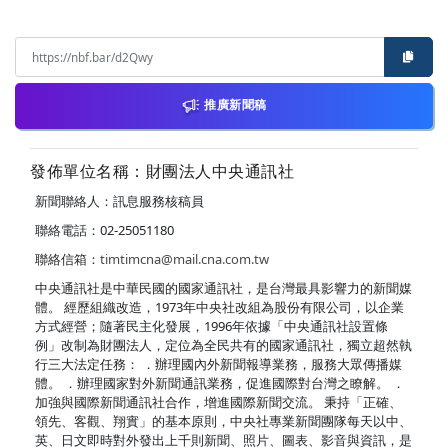
推廣新聞稿
發佈單位名稱：財團法人中央通訊社
新聞聯絡人：訊息服務核稿員
聯絡電話：02-25051180
聯絡信箱：
timtimcna@mail.cna.com.tw
中央通訊社是中華民國的國家通訊社，是台灣最具影響力的新聞媒
體。 經歷組織改造，1973年中央社改組為股份有限公司，以企業
方式經營；隨著民主化發展，1996年依據「中央通訊社設置條
例」改制為財團法人，定位為全民共有的國家通訊社，獨立超然執
行三大法定任務： ．辦理國內外新聞報導業務，服務大眾傳播媒
體。 ．辦理國家對外新聞通訊業務，促進國際對台灣之瞭解。 ．
加強與國際新聞通訊社合作，增進國際新聞交流。 秉持「正確、
領先、客觀、翔實」的基本原則，中央社專業新聞團隊每天以中、
英、日文即時對外發出上千則新聞、照片、圖表、影音與資訊，是