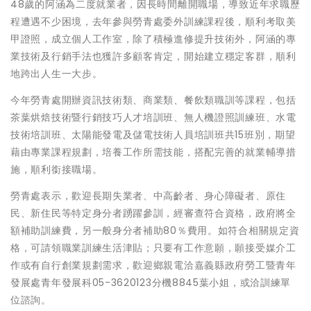
48歲的阿涵為二度就業者，因長時間離開職場，導致近年求職歷
程遭遇不少困境，去年參與勞青處委外訓練課程後，順利考取美
甲證照，成立個人工作室，除了積極進修提升技術外，阿涵的專
業技術及行銷手法也獲許多顧客肯定，開始建立穩定客群，順利
地跨出人生一大步。
今年勞青處開辦資訊技術類、商業類、餐飲類職訓等課程，包括
茶葉烘焙技術暨行銷技巧人才培訓班、無人機證照訓練班、水電
技術培訓班、太陽能發電及儲電技術人員培訓班共15班別，期望
藉由專業課程規劃，培養工作所需技能，搭配完善的就業輔導措
施，順利銜接職場。
勞青處表示，歡迎長期失業者、中高齡者、身心障礙者、原住
民、新住民等特定身分者踴躍參訓，經審查符合資格，政府將全
額補助訓練費，另一般身分者補助80％費用。如符合相關規定資
格，可請領職業訓練生活津貼；只要有工作意願，願接受媒介工
作或有自行創業規劃需求，歡迎鄉親電洽嘉義縣政府勞工暨青年
發展處青年發展科05-3620123分機8845葉小姐，或洽訓練單
位諮詢。