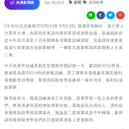
Apr 28,2023
新聞
新聞時事
推廣新聞稿
(中央社訊息服務20230428 11:50:25) 隨著疫情解封，各行業人
力需求大增，為幫助失業及待業民眾習得就業技能，嘉義縣政府
從今年四月底至十月份開辦各項職業訓練課程，完成課程後會直
接進行就業媒合或創業輔導，一條龍式規劃幫助民眾開創人生第
二春。
今日為美甲紋繡美顏造型實務班開訓第一天，參訓的30位學員，
將接受為期330小時的密集訓練。勞工暨青年發展處長陳奕翰到
場勉勵受訓學員，希望課程能使學員練就一身好功夫，順利完成
創業夢。
陳奕翰表示，職業訓練讓有工作意願，想要學習一技之長的學員
們，將透過參與課程增加專業技能，還能提高自我信心，課程結
束後將協助學員就業媒合，無論是二度就業或是中年轉職，參與
課程後都能使學員們在日後就業道路上更加順利。