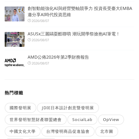
創智動能強化AI與經營雙軸競爭力 投資長受臺大EMBA
邀分享AI時代投資思維
2026/08/07
ASUSx三麗鷗耍酷聯萌 潮玩開學祭搶抱AI筆電！
2026/08/07
AMD公佈2026年第2季財務報告
2026/08/07
熱門標籤
國際發明展
JDIE日本設計創意暨發明展
世界發明智慧財產聯盟總會
SocialLab
OpView
中國文化大學
台灣發明商品促進協會
北市圖