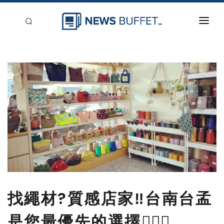
回到首頁
新聞稿分類
登入
刊登
找繩材?質感店家‼️台南台孟
是您最優先的選擇💁🏻‍♀️