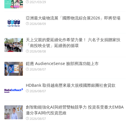
2021/03/29
亞洲最大級物流展「國際物流綜合展2026」即將登場
2026/08/09
天上父親的愛延續化作希望力量！ 六名子女捐贈家扶
「南投映全號」延續善的循環
2026/08/08
鎧應 AudienceSense 臉部辨識功能上市
2026/08/07
HDBank 取得越南歷來最大規模國際銀團社會貸款
2026/08/07
創智動能強化AI與經營雙軸競爭力 投資長受臺大EMBA
邀分享AI時代投資思維
2026/08/07