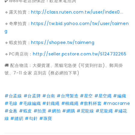
✔️1985年老店掛保證！歡迎來電洽詢
🔹露天拍賣：
http://class.ruten.com.tw/user/index0...
🔹奇摩拍賣：
https://tw.bid.yahoo.com/tw/user/taimen
g
🔹蝦皮拍賣：
https://shopee.tw/taimeng
🔹PC商店街：
http://seller.pcstore.com.tw/S124732265
🚚 配合物流：大榮貨運、黑貓宅急便 (可貨到付款)、郵局掛
號、7-11 全家 店到店 (務必網拍下單)
#台孟線
#台孟牌
#台南
#台灣製造
#星空
#星空繩
#編織
#毛線
#毛線編織
#針織繩
#棉織繩
#飲料杯套
#macrame
#金蔥
#蝦皮
#拍賣
#網拍
#網購
#尼龍線
#尼龍繩
#繡花
線
#縫紉
#勾針
#珠寶