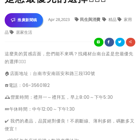
Apr 28,2023
民生與消費
精品
家用
推廣新聞稿
品
居家生活
這麼美的質感店面，您們能不來嗎？找繩材台南台孟是您最優先
的選擇💁🏻‍♀️
🏠店面地址：台南市安南區安和路三段130號
☎️電話：06-3560182
🕰營業時間：禮拜一～禮拜五，早上8:00～下午5:30
💤午休時間：中午12:00～下午1:30
✔️ 我們的產品，品質絕對優良！不易斷線、薄利多銷，碼數多又
便宜！