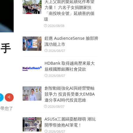
天上父親的愛延續化作希望
力量！ 六名子女捐贈家扶
「南投映全號」延續善的循
環
2026/08/08
鎧應 AudienceSense 臉部辨
識功能上市
射手
2026/08/07
HDBank 取得越南歷來最大
規模國際銀團社會貸款
2026/08/07
創智動能強化AI與經營雙軸
競爭力 投資長受臺大EMBA
邀分享AI時代投資思維
2026/08/07
，帶您了
ASUSx三麗鷗耍酷聯萌 潮玩
開學祭搶抱AI筆電！
2026/08/07