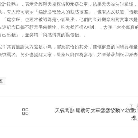
愛計較嗎」，表示曾經與天蠍座借10元搭公車，結果天天被催討還錢
戰，有人贊同表示「錙銖必較給人的觀感很差」，也有人反駁道「借
，「處女座」也經常被認為是小氣星座，他們的金錢觀念相對實事求
友連紀念日都不願意準備禮物，吃大餐照樣AA制」，大嘆「太小氣真
自己出錢」，並笑稱「談感情真的很傷錢」。
呢？其實無論大方還是小氣，都應該恰如其分，慷慨解囊的同時要考
擾或罵名。另外也提醒大家，星座只能作為參考，如果帶著刻板印象
座
下一
天氣悶熱 腸病毒大軍蠢蠢欲動？幼童
現..