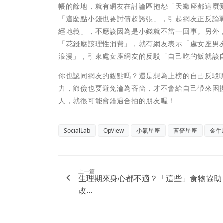
帳的餘地，就有網友在討論區抱怨「天蠍座都這麼
「這麼點小錢也要討債超誇張」，引起網友正反論
經地義」，不應該因為是小錢就不當一回事。另外
「花錢應該理性消費」，就有網友表示「處女座男
浪漫」，引來處女座網友的反駁「自己吃的飯就該
你也認同網友的觀點嗎？還是想為上榜的自己反駁
力，節儉也要避免淪為吝嗇，才不會給自己帶來困
人，就很可能會錯過合拍的朋友喔！
SocialLab
OpView
小氣星座
吝嗇星座
金牛
上一篇
生理期來身心都不適？「這些」食物協助
改...