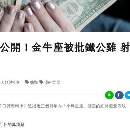
公開！金牛座被批鐵公雞 
人群與社會
娛樂
藝術娛樂
iew社群口碑資料庫》追蹤近三個月年內「小氣星座」話題的網路聲量表現
付各的算清楚