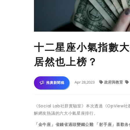
十二星座小氣指數大
居然也上榜？
Apr 28,2023
政府與教育
推廣新聞稿
《Social Lab社群實驗室》本次透過《OpV
解網友熱議的六大小氣星座排行。
「金牛座」省錢省過頭變鐵公雞 「射手座」喜歡各