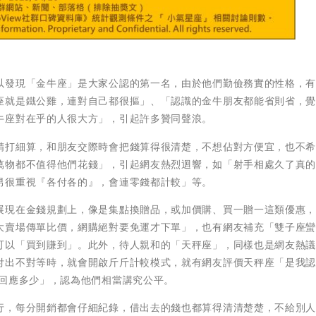
以發現「金牛座」是大家公認的第一名，由於他們勤儉務實的性格，
座就是鐵公雞，連對自己都很摳」、「認識的金牛朋友都能省則省，
牛座對在乎的人很大方」，引起許多贊同聲浪。
精打細算，和朋友交際時會把錢算得很清楚，不想佔對方便宜，也不
萬物都不值得他們花錢」，引起網友熱烈迴響，如「射手相處久了真
男很重視『各付各的』，會連零錢都計較」等。
展現在金錢規劃上，像是集點換贈品，或加價購、買一贈一這類優惠
大賣場傳單比價，網購絕對要免運才下單」，也有網友補充「雙子座
可以「買到賺到」。此外，待人親和的「天秤座」，同樣也是網友熱
付出不對等時，就會開啟斤斤計較模式，就有網友評價天秤座「是我
要回應多少」，認為他們相當講究公平。
行，每分開銷都會仔細紀錄，借出去的錢也都算得清清楚楚，不給別