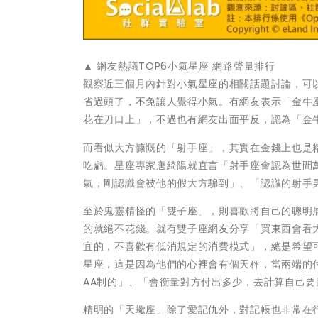
▲ 網友熱議TOP6小氣星座 網路聲量排行
觀察近三個月內針對小氣星座的相關話題討論，可
省過頭了，不免讓人覺得小氣。有網友表示「金牛
花在刀口上」，不過也有網友出面平反，認為「金
而看似大方慷慨的「射手座」，其實在金錢上也是
吃虧。星座專家唐綺陽就直言「射手座會認為世間
氣，剛認識會被他的假大方騙到」、「認識的射手
至於鬼靈精怪的「雙子座」，則喜歡將自己的聰明
的就絕不花錢。就有雙子座網友分享「買東西會看
宜的，不喜歡有低消規定的消費模式」，總是希望
星座，這是因為他們的心裡會有個天秤，當兩端的
AA制的」、「會衡量對方付出多少，去計算自己
精明的「天蠍座」除了愛記仇外，對記帳也非常在