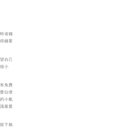
有時省錢
覺得錢要
希望自己
的很小
，有免費
蠻愛佔便
議的小氣
認識最愛
人留下賴