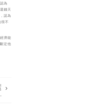
，認為
錢還錢天
是，認為
的很不
量經濟能
去斷定他
篇
出
.