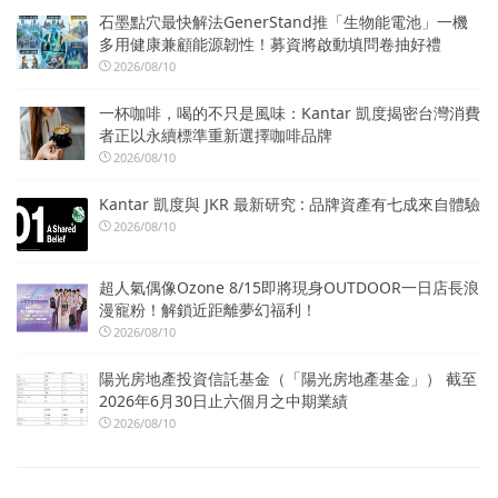
石墨點穴最快解法GenerStand推「生物能電池」一機
多用健康兼顧能源韌性！募資將啟動填問卷抽好禮
2026/08/10
一杯咖啡，喝的不只是風味：Kantar 凱度揭密台灣消費
者正以永續標準重新選擇咖啡品牌
2026/08/10
Kantar 凱度與 JKR 最新研究 : 品牌資產有七成來自體驗
2026/08/10
超人氣偶像Ozone 8/15即將現身OUTDOOR一日店長浪
漫寵粉！解鎖近距離夢幻福利！
2026/08/10
陽光房地產投資信託基金（「陽光房地產基金」） 截至
2026年6月30日止六個月之中期業績
2026/08/10