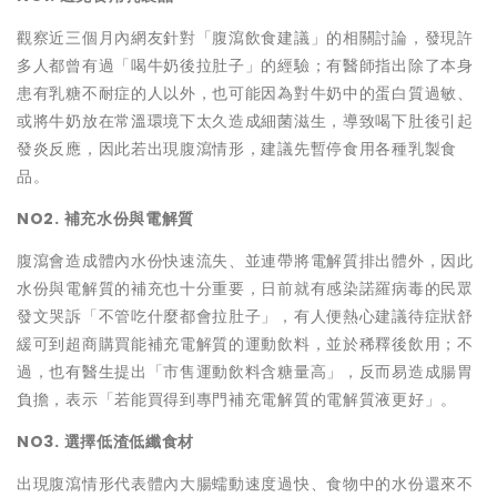
觀察近三個月內網友針對「腹瀉飲食建議」的相關討論，發現許
多人都曾有過「喝牛奶後拉肚子」的經驗；有醫師指出除了本身
患有乳糖不耐症的人以外，也可能因為對牛奶中的蛋白質過敏、
或將牛奶放在常溫環境下太久造成細菌滋生，導致喝下肚後引起
發炎反應，因此若出現腹瀉情形，建議先暫停食用各種乳製食
品。
NO2. 補充水份與電解質
腹瀉會造成體內水份快速流失、並連帶將電解質排出體外，因此
水份與電解質的補充也十分重要，日前就有感染諾羅病毒的民眾
發文哭訴「不管吃什麼都會拉肚子」，有人便熱心建議待症狀舒
緩可到超商購買能補充電解質的運動飲料，並於稀釋後飲用；不
過，也有醫生提出「市售運動飲料含糖量高」，反而易造成腸胃
負擔，表示「若能買得到專門補充電解質的電解質液更好」。
NO3. 選擇低渣低纖食材
出現腹瀉情形代表體內大腸蠕動速度過快、食物中的水份還來不