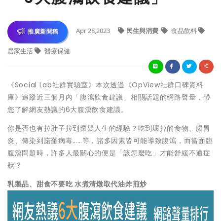
Apr 28,2023
民生與消費
食品飲料
推廣新聞稿
居家生活
醫療保健
《Social Lab社群實驗室》本次透過《OpView社群口碑資料
庫》追蹤近三個月內「腹瀉飲食建議」相關話題的網路聲量，帶
您了解網友熱議的6大腹瀉飲食建議。
你是否也有拉肚子拉到懷疑人生的經驗？吃到壞掉的食物、腸胃
炎、傳染到諾羅病毒……等，諸多因素皆可能導致腹瀉，而當面臨
腹瀉問題時，許多人最關心的便是「該怎麼吃」才能舒緩不適症
狀？
乳製品、甜食不要吃 水煮清燉取代油炸煎炒