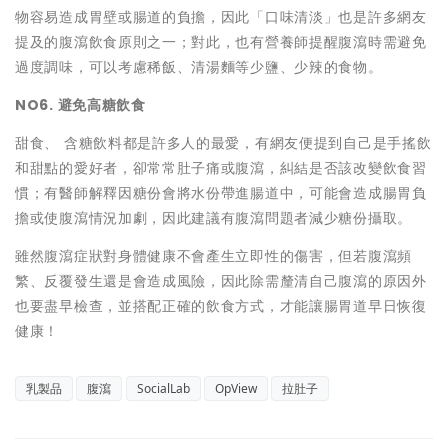
物容易造成胃壁或腸道的負擔，因此「口味清淡」也是許多網友
提及的腹瀉飲食原則之一；對此，也有營養師提醒腹瀉時需避免
過度調味，可以考慮稀飯、清湯麵等少鹽、少辣的食物。
NO6. 避免高糖飲食
甜食、 含糖飲料都是許多人的最愛，有網友便提到自己是手搖飲
和甜點的愛好者，卻常常肚子痛或腹瀉，糾結是否該改變飲食習
慣；有醫師解釋因糖份會將水份帶進腸道中，可能會造成腸胃負
擔或使腹瀉情況加劇，因此建議有腹瀉問題者減少糖份攝取。
雖然腹瀉症狀對身體健康不會產生立即性的傷害，但若腹瀉頻
繁、反覆發生還是會造成風險，因此除需釐清自己腹瀉的原因外
也要盡早檢查，並搭配正確的飲食方式，才能讓腸胃道早日恢復
健康！
乳製品
腹瀉
SocialLab
OpView
拉肚子