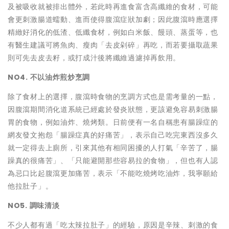
及被吸收就被排出體外，若此時再進食富含高纖維的食材，可能
會更刺激腸道蠕動、進而使得腹瀉症狀加劇；因此腹瀉時應選擇
精緻好消化的低渣、低纖食材，例如白米飯、饅頭、蒸蛋等，也
有醫生建議可將魚肉、瘦肉「去皮剁碎」再吃，而若要攝取蔬果
則可先去皮去籽，或打成汁後將纖維過濾掉再飲用。
NO4. 不以油炸煎炒烹調
除了食材上的選擇，腹瀉時食物的烹調方式也是需考量的一點，
因腹瀉期間消化道系統已經處於發炎狀態，更該避免容易刺激腸
胃的食物，例如油炸、燒烤類。日前便有一名自稱患有腸躁症的
網友發文抱怨「腸躁症真的好痛苦」，表示自己吃完東西沒多久
就一定得去上廁所，引來其他有相同困擾的人打氣「辛苦了，腸
躁真的很痛苦」、「只能避開那些容易拉的食物」，但也有人認
為忌口比起腹瀉更加痛苦，表示「不能吃燒烤吃油炸，我寧願給
他拉肚子」。
NO5. 調味清淡
不少人都有過「吃太辣拉肚子」的經驗，原因是辛辣、刺激的食