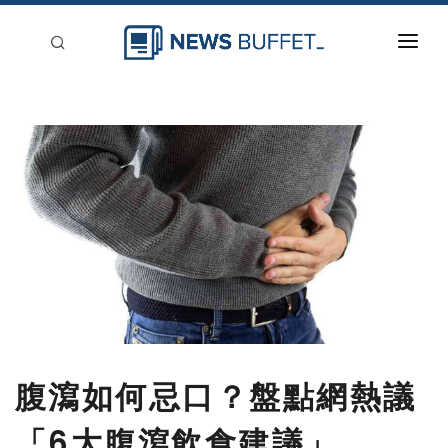
回到首頁
新聞稿分類
登入
刊登
腹瀉如何忌口？盤點網熱議
「6大腹瀉飲食建議」