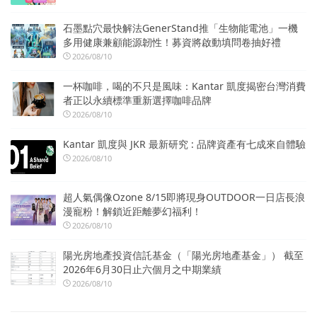
石墨點穴最快解法GenerStand推「生物能電池」一機
多用健康兼顧能源韌性！募資將啟動填問卷抽好禮
2026/08/10
一杯咖啡，喝的不只是風味：Kantar 凱度揭密台灣消費
者正以永續標準重新選擇咖啡品牌
2026/08/10
Kantar 凱度與 JKR 最新研究 : 品牌資產有七成來自體驗
2026/08/10
超人氣偶像Ozone 8/15即將現身OUTDOOR一日店長浪
漫寵粉！解鎖近距離夢幻福利！
2026/08/10
陽光房地產投資信託基金（「陽光房地產基金」） 截至
2026年6月30日止六個月之中期業績
2026/08/10