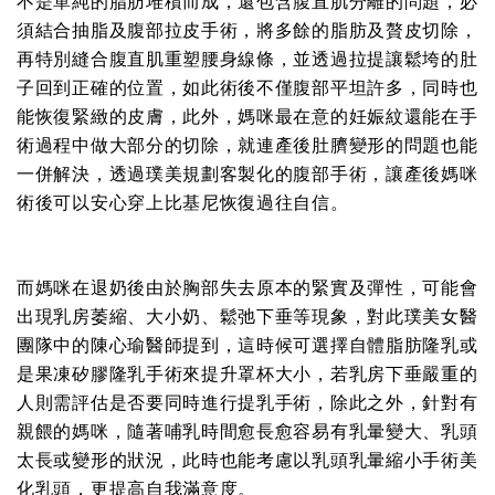
不是單純的脂肪堆積而成，還包含腹直肌分離的問題，必
須結合抽脂及腹部拉皮手術，將多餘的脂肪及贅皮切除，
再特別縫合腹直肌重塑腰身線條，並透過拉提讓鬆垮的肚
子回到正確的位置，如此術後不僅腹部平坦許多，同時也
能恢復緊緻的皮膚，此外，媽咪最在意的妊娠紋還能在手
術過程中做大部分的切除，就連產後肚臍變形的問題也能
一併解決，透過璞美規劃客製化的腹部手術，讓產後媽咪
術後可以安心穿上比基尼恢復過往自信。
而媽咪在退奶後由於胸部失去原本的緊實及彈性，可能會
出現乳房萎縮、大小奶、鬆弛下垂等現象，對此璞美女醫
團隊中的陳心瑜醫師提到，這時候可選擇自體脂肪隆乳或
是果凍矽膠隆乳手術來提升罩杯大小，若乳房下垂嚴重的
人則需評估是否要同時進行提乳手術，除此之外，針對有
親餵的媽咪，隨著哺乳時間愈長愈容易有乳暈變大、乳頭
太長或變形的狀況，此時也能考慮以乳頭乳暈縮小手術美
化乳頭，更提高自我滿意度。