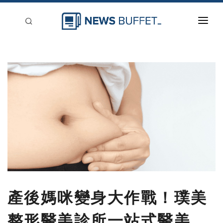
回到首頁
新聞稿分類
登入
刊登
產後媽咪變身大作戰！璞美
整形醫美診所一站式醫美，