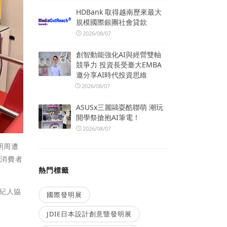
HDBank 取得越南歷來最大
規模國際銀團社會貸款
2026/08/07
創智動能強化AI與經營雙軸
競爭力 投資長受臺大EMBA
邀分享AI時代投資思維
2026/08/07
ASUSx三麗鷗耍酷聯萌 潮玩
開學祭搶抱AI筆電！
2026/08/07
明周遭
，消費者
熱門標籤
紀人協
國際發明展
JDIE日本設計創意暨發明展