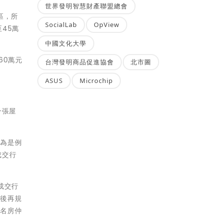
世界發明智慧財產聯盟總會
區，所
SocialLab
OpView
45萬
中國文化大學
60萬元
台灣發明商品促進協會
北市圖
ASUS
Microchip
一張屋
以為是例
成交行
成交行
然後再規
該名房仲