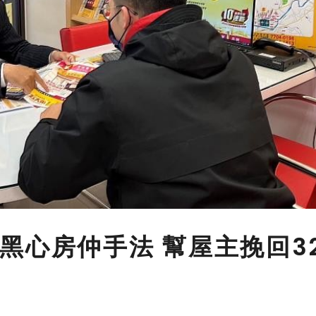
黑心房仲手法 幫屋主挽回3