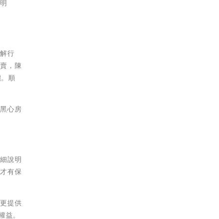
很明
了解行
聯賣，陳
價。順
到黑心房
仔細說明
，才有保
，更提供
權益。