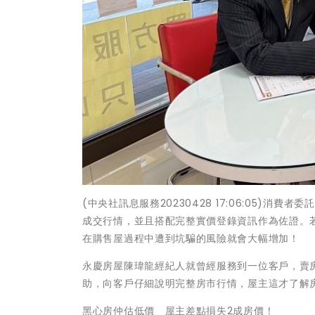
(中央社訊息服務20230428 17:06:05
成交行情，並且搭配完整實價登錄資訊作為佐證。
在購售屋過程中遭到坑騙的風險就會大幅增加！
永慶房屋陳瑋龍經紀人就曾經服務到一位客戶，賣
助，向客戶仔細說明完整房市行情，屋主這才了解房
黑心房仲估低價 屋主差點損失2成房價！