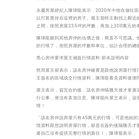
永慶房屋經紀人陳瑋龍表示，2020年中他在做社
以打算賣掉在這裡的房子。屋主當時主動找上鄰近的
之間，按照房屋23.5坪的坪數，再加上200萬元的車
陳瑋龍聽到其他房仲的估價之後，簡直不可思議。他
的行情了，按照房屋的坪數和車位，估計合理的總價應在
黑心房仲要求屋主補簽行情資料 卻未說明內容
然而屋主卻表示，該名房仲確實是跟他說房屋行情只
主簽名的區域成交行情資料，陳瑋龍看見資料後便
屋主表示，簽完合約後，該名房仲隔幾天後才拿著
行公事，便沒有多加注意。陳瑋龍向屋主表示，這
情！
「該名房仲說房屋只有45萬元的行情，可是他給的
情資料跟您說明房屋行情，卻是在簽約後隔幾天才
避自己沒有提供完整行情的責任！」陳瑋龍表示，