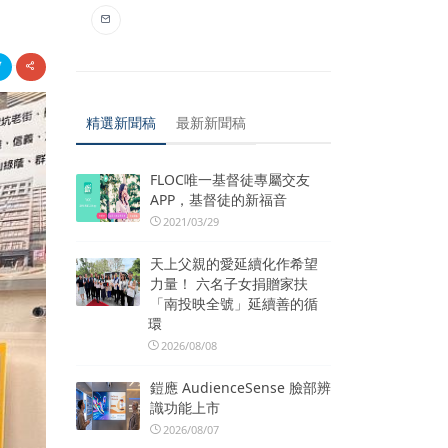
精選新聞稿
最新新聞稿
FLOC唯一基督徒專屬交友
APP，基督徒的新福音
2021/03/29
天上父親的愛延續化作希望
力量！ 六名子女捐贈家扶
「南投映全號」延續善的循
環
2026/08/08
鎧應 AudienceSense 臉部辨
識功能上市
2026/08/07