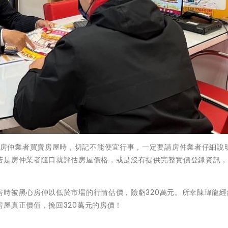
)消費者委託房仲業者買賣房屋時，切記不能便宜行事，一定要請房仲業者仔細說
若是房仲業者隨口就評估房屋價格，或是沒有提供完整實價登錄資訊
房時被黑心房仲以低於市場的行情估價，險虧320萬元。所幸陳瑋龍經
屋真正價值，挽回320萬元的房價！