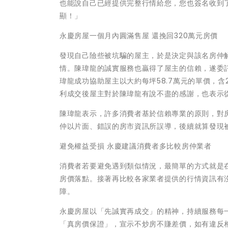
也能說自己已經提供完整行情給您，您也簽名收到
顯！」
永慶房屋一個月內圓滿售屋 還挽回320萬元房價
發現自己險些被坑騙的屋主，於是決定與該名房仲
情。陳瑋龍的誠實服務也贏得了屋主的信賴，遂委
瑋龍成功協助屋主以大約每坪58.7萬元的單價，含
利成交後屋主對於陳瑋龍有說不盡的感謝，也表示
陳瑋龍表示，許多消費者基於信賴專業的原則，對
仲以片面、錯誤的房市資訊所誤導，後續就算發現
避免權益受損 永慶建議消費者多比較房仲業者
消費者若要避免遇到類似情況，最簡單的方式就是
房價落點。接著再比較各家業者提供的行情資訊有
障。
永慶房屋以「先誠實再成交」的精神，持續服務每
「真房價保證」，宣示不炒房不賺差價，如有違反相