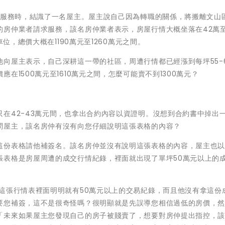
區服務時，結識了一名屋主。屋主說自己因為轉職的關係，將搬離文山
房仲業者請求服務，該名房仲業者表示，房屋行情大概坐落在42萬至
位，總價大概在1190萬元至1260萬元之間。
向屋主表示，自己深耕這一帶的社區，周遭行情都已經漲到每坪55-
1500萬元至1610萬元之間，怎麼可能賣不到1300萬元？
在42-43萬元間，也拿出合約內容以資證明。沒想到合約書中掉出
問屋主，該名房仲有沒有向您仔細說明這張表格的內容？
這份表格請他補簽名。該名房仲並沒有說明這張表格的內容，屋主也
張表格是房屋周遭的成交行情紀錄，裡面就出現了單坪50萬元以上的
這張行情表裡面明明就有50萬元以上的交易紀錄，而且他沒有拿這份
要您補簽，這不是很奇怪嗎？很明顯就是先誤導您相信過低的房價，
「未來如果屋主您發現自己的房子被賤賣了，想要對房仲提出指控，