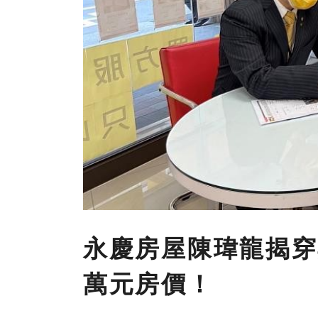
永慶房屋陳瑋龍揭穿
萬元房價！