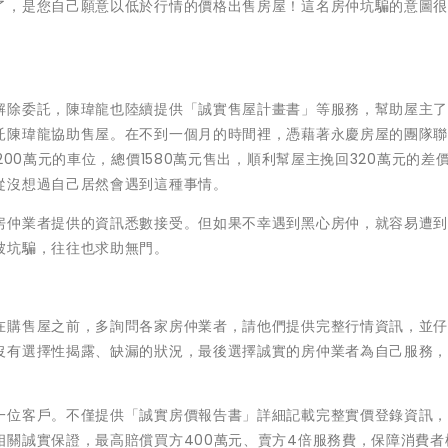
了，是您自己願意以低於行情的價格出售房屋！這名房仲坑騙的意圖
解除委託，陳瑋龍也陸續提供「誠實售屋計畫書」等服務，幫助屋主
託陳瑋龍協助售屋。在不到一個月的時間裡，憑藉著永慶房屋的團隊
200萬元的車位，總價1580萬元售出，順利幫屋主挽回320萬元的差
從沒想過自己居然會遇到這種事情。
房仲業者提供的資訊悉數接受。但如果不幸遇到黑心房仲，就容易遭
被坑騙，往往也求助無門。
在購售屋之前，多詢問各家房仲業者，請他們提供完整行情資訊，並
沒有選擇性揭露、缺漏的狀況，最後選擇誠實的房仲業者為自己服務
一位客戶。不僅提供「誠實房價報告書」詳細記載完整實價登錄資訊
關誠實保證，最高賠償買方400萬元、賣方4倍服務費，保障消費者