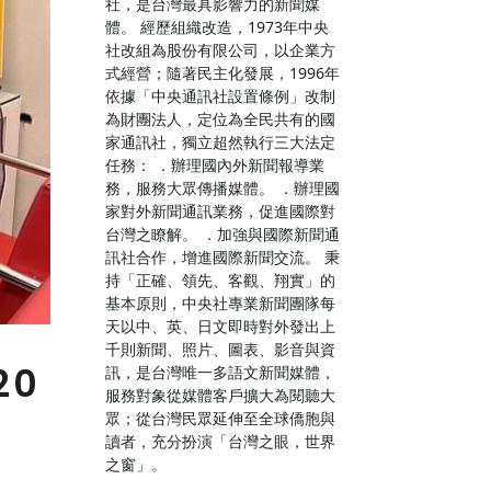
社，是台灣最具影響力的新聞媒
體。 經歷組織改造，1973年中央
社改組為股份有限公司，以企業方
式經營；隨著民主化發展，1996年
依據「中央通訊社設置條例」改制
為財團法人，定位為全民共有的國
家通訊社，獨立超然執行三大法定
任務： ．辦理國內外新聞報導業
務，服務大眾傳播媒體。 ．辦理國
家對外新聞通訊業務，促進國際對
台灣之瞭解。 ．加強與國際新聞通
訊社合作，增進國際新聞交流。 秉
持「正確、領先、客觀、翔實」的
基本原則，中央社專業新聞團隊每
天以中、英、日文即時對外發出上
千則新聞、照片、圖表、影音與資
20
訊，是台灣唯一多語文新聞媒體，
服務對象從媒體客戶擴大為閱聽大
眾；從台灣民眾延伸至全球僑胞與
讀者，充分扮演「台灣之眼，世界
之窗」。