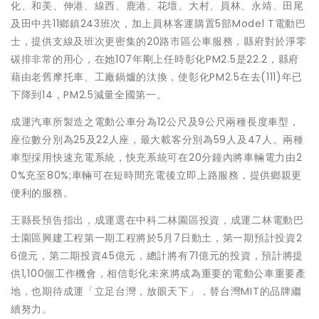
化、和美、伸港、線西、鹿港、花壇、大村、員林、永靖、田尾
及田中共11鄉鎮243班次，加上員林客運購置5部Model T電動巴
士，提供支線及班次更密集的20路市區公車服務，縣府對於淨零
碳排非常的用心，在她107年剛上任時彰化PM2.5是22.2，縣府
藉由老舊摩托車、工廠鍋爐的汰換，使彰化PM2.5在去(111)年已
下降到14，PM2.5減量全國第一。
成運汽車所製造之電動公車分為12公尺及9公尺兩種長度車型，
座位數分別為25及22人座，最大載客分別為59人及47人。兩種
車型採用快速充電系統，快充系統可在20分鐘內將車輛電力由2
0%充至80%;車輛可在短時間充電後立即上路服務，提供鄉親更
便利的服務。
王縣長預告指出，成運選在中科二林園區投資，成運二林電動巴
士園區興建工程第一期工程將於5月7日動土，第一期預計投資2
6億元，第二期投資45億元，總計將有71億元的投資，預計將提
供1,100個工作機會，相信彰化未來將成為重要的電動公車重要產
地，也期待成運「立足台灣，放眼天下」，替台灣MIT的品牌繼
續努力。