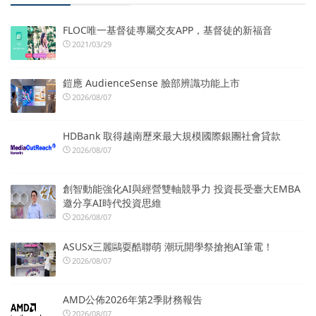
FLOC唯一基督徒專屬交友APP，基督徒的新福音
2021/03/29
鎧應 AudienceSense 臉部辨識功能上市
2026/08/07
HDBank 取得越南歷來最大規模國際銀團社會貸款
2026/08/07
創智動能強化AI與經營雙軸競爭力 投資長受臺大EMBA
邀分享AI時代投資思維
2026/08/07
ASUSx三麗鷗耍酷聯萌 潮玩開學祭搶抱AI筆電！
2026/08/07
AMD公佈2026年第2季財務報告
2026/08/07