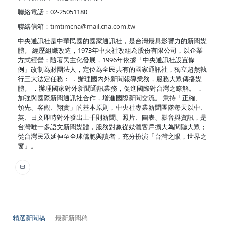
聯絡電話：02-25051180
聯絡信箱：
timtimcna@mail.cna.com.tw
中央通訊社是中華民國的國家通訊社，是台灣最具影響力的新聞媒
體。 經歷組織改造，1973年中央社改組為股份有限公司，以企業
方式經營；隨著民主化發展，1996年依據「中央通訊社設置條
例」改制為財團法人，定位為全民共有的國家通訊社，獨立超然執
行三大法定任務： ．辦理國內外新聞報導業務，服務大眾傳播媒
體。 ．辦理國家對外新聞通訊業務，促進國際對台灣之瞭解。 ．
加強與國際新聞通訊社合作，增進國際新聞交流。 秉持「正確、
領先、客觀、翔實」的基本原則，中央社專業新聞團隊每天以中、
英、日文即時對外發出上千則新聞、照片、圖表、影音與資訊，是
台灣唯一多語文新聞媒體，服務對象從媒體客戶擴大為閱聽大眾；
從台灣民眾延伸至全球僑胞與讀者，充分扮演「台灣之眼，世界之
窗」。
精選新聞稿
最新新聞稿