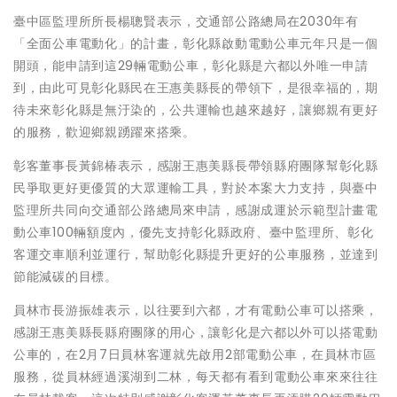
臺中區監理所所長楊聰賢表示，交通部公路總局在2030年有
「全面公車電動化」的計畫，彰化縣啟動電動公車元年只是一個
開頭，能申請到這29輛電動公車，彰化縣是六都以外唯一申請
到，由此可見彰化縣民在王惠美縣長的帶領下，是很幸福的，期
待未來彰化縣是無汙染的，公共運輸也越來越好，讓鄉親有更好
的服務，歡迎鄉親踴躍來搭乘。
彰客董事長黃錦椿表示，感謝王惠美縣長帶領縣府團隊幫彰化縣
民爭取更好更優質的大眾運輸工具，對於本案大力支持，與臺中
監理所共同向交通部公路總局來申請，感謝成運於示範型計畫電
動公車100輛額度內，優先支持彰化縣政府、臺中監理所、彰化
客運交車順利並運行，幫助彰化縣提升更好的公車服務，並達到
節能減碳的目標。
員林市長游振雄表示，以往要到六都，才有電動公車可以搭乘，
感謝王惠美縣長縣府團隊的用心，讓彰化是六都以外可以搭電動
公車的，在2月7日員林客運就先啟用2部電動公車，在員林市區
服務，從員林經過溪湖到二林，每天都有看到電動公車來來往往