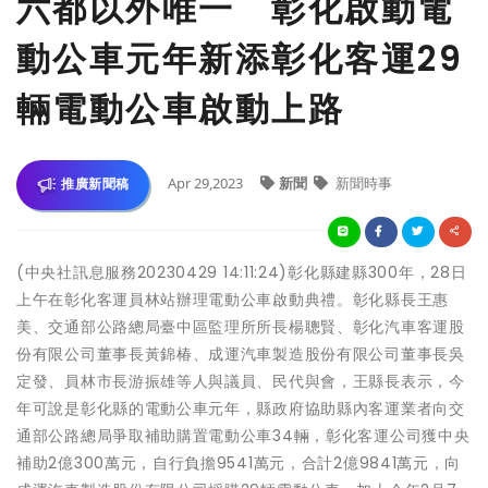
六都以外唯一 彰化啟動電
動公車元年新添彰化客運29
輛電動公車啟動上路
Apr 29,2023
新聞
新聞時事
推廣新聞稿
(中央社訊息服務20230429 14:11:24)彰化縣建縣300年，28日
上午在彰化客運員林站辦理電動公車啟動典禮。彰化縣長王惠
美、交通部公路總局臺中區監理所所長楊聰賢、彰化汽車客運股
份有限公司董事長黃錦椿、成運汽車製造股份有限公司董事長吳
定發、員林市長游振雄等人與議員、民代與會，王縣長表示，今
年可說是彰化縣的電動公車元年，縣政府協助縣內客運業者向交
通部公路總局爭取補助購置電動公車34輛，彰化客運公司獲中央
補助2億300萬元，自行負擔9541萬元，合計2億9841萬元，向