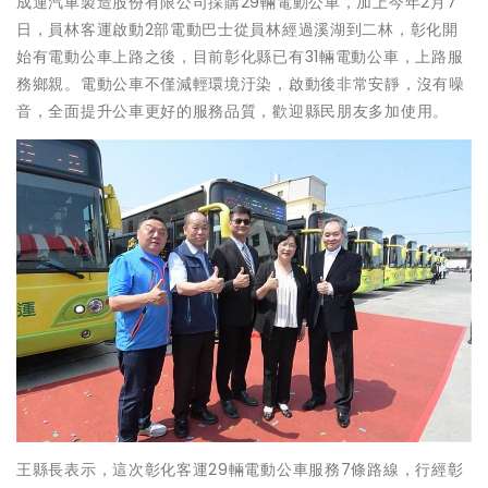
成運汽車製造股份有限公司採購29輛電動公車，加上今年2月7
日，員林客運啟動2部電動巴士從員林經過溪湖到二林，彰化開
始有電動公車上路之後，目前彰化縣已有31輛電動公車，上路服
務鄉親。電動公車不僅減輕環境汙染，啟動後非常安靜，沒有噪
音，全面提升公車更好的服務品質，歡迎縣民朋友多加使用。
王縣長表示，這次彰化客運29輛電動公車服務7條路線，行經彰