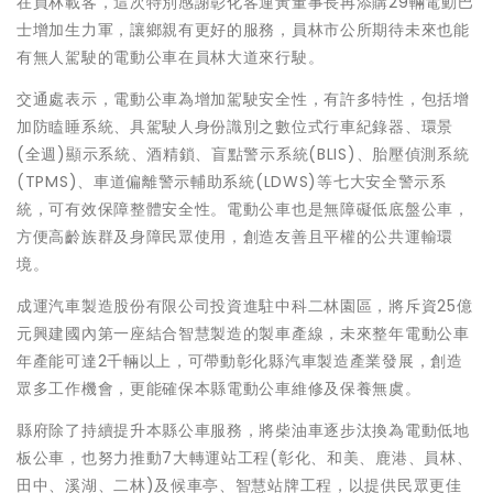
在員林載客，這次特別感謝彰化客運黃董事長再添購29輛電動巴
士增加生力軍，讓鄉親有更好的服務，員林市公所期待未來也能
有無人駕駛的電動公車在員林大道來行駛。
交通處表示，電動公車為增加駕駛安全性，有許多特性，包括增
加防瞌睡系統、具駕駛人身份識別之數位式行車紀錄器、環景
(全週)顯示系統、酒精鎖、盲點警示系統(BLIS)、胎壓偵測系統
(TPMS)、車道偏離警示輔助系統(LDWS)等七大安全警示系
統，可有效保障整體安全性。電動公車也是無障礙低底盤公車，
方便高齡族群及身障民眾使用，創造友善且平權的公共運輸環
境。
成運汽車製造股份有限公司投資進駐中科二林園區，將斥資25億
元興建國內第一座結合智慧製造的製車產線，未來整年電動公車
年產能可達2千輛以上，可帶動彰化縣汽車製造產業發展，創造
眾多工作機會，更能確保本縣電動公車維修及保養無虞。
縣府除了持續提升本縣公車服務，將柴油車逐步汰換為電動低地
板公車，也努力推動7大轉運站工程(彰化、和美、鹿港、員林、
田中、溪湖、二林)及候車亭、智慧站牌工程，以提供民眾更佳