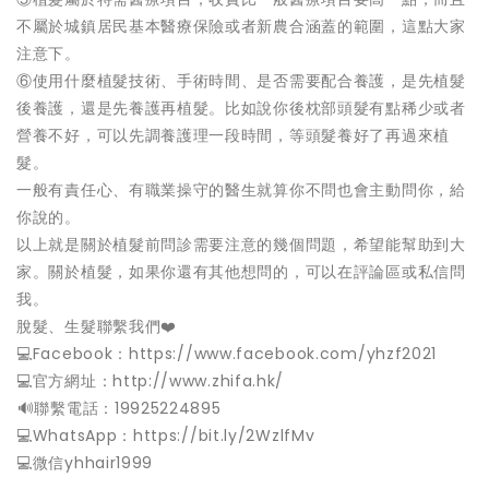
不屬於城鎮居民基本醫療保險或者新農合涵蓋的範圍，這點大家
注意下。
⑥使用什麼植髮技術、手術時間、是否需要配合養護，是先植髮
後養護，還是先養護再植髮。比如說你後枕部頭髮有點稀少或者
營養不好，可以先調養護理一段時間，等頭髮養好了再過來植
髮。
一般有責任心、有職業操守的醫生就算你不問也會主動問你，給
你說的。
以上就是關於植髮前問診需要注意的幾個問題，希望能幫助到大
家。關於植髮，如果你還有其他想問的，可以在評論區或私信問
我。
脫髮、生髮聯繫我們❤️
💻Facebook：https://www.facebook.com/yhzf2021
💻官方網址：http://www.zhifa.hk/
️🔊聯繫電話：19925224895
💻WhatsApp：https://bit.ly/2WzlfMv
💻微信yhhair1999