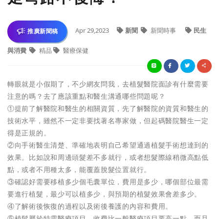
Apr 29,2023
新聞
新聞時事
民生
推廣新聞稿
與消費
精品
醫療保健
轉眼就是小假期了，不少網友問我，去植髮醫院面診有什麼需要
注意的嗎？去了應該重點和醫生溝通哪些問題呢？
①提前了解醫院和醫生的相關資質，先了解醫院的資質和醫生的
技術水平，雖然不一定非要找著名專家做，但起碼醫院醫生一定
得是正規的。
②向手術醫生清楚、準確地表明自己希望通過植髮手術想達到的
效果。比如說和周邊頭髮差不多就行，或者想髮際線稍微高點低
點，或者不用種太多，能覆蓋脫髮位置就行。
③確認好需要移植多少個毛囊單位，費用是多少，哪個部位最需
要進行植髮，最少可以植多少，與預期的植髮效果會差多少。
④了解術後恢復的過程以及術後養護的內容和費用。
⑤植髮屬於特需醫療項目，收費比一般醫療項目要高一點，而且