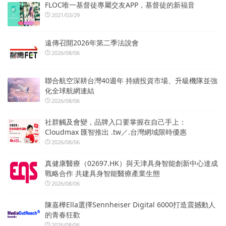
FLOC唯一基督徒專屬交友APP，基督徒的新福音
2021/03/29
遠傳召開2026年第二季法說會
2026/08/06
聯合航空深耕台灣40週年 持續投資市場、升級機隊並強
化全球航網連結
2026/08/06
社群觸及會變，品牌入口要掌握在自己手上：
Cloudmax 匯智推出 .tw／.台灣網域限時優惠
2026/08/06
真健康醫療（02697.HK）與天津具身智能創新中心達成
戰略合作 共建具身智能醫療產業生態
2026/08/06
陳嘉樺Ella選擇Sennheiser Digital 6000打造震撼動人
的青春狂歡
2026/08/06