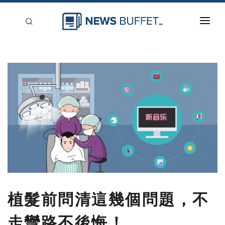
回到首頁
新聞稿分類
登入
刊登
植髮前問清這幾個問題，不
走彎路不後悔！