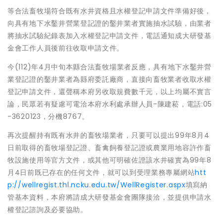
等合法畜牧場符合既有水井資格且水權登記申請文件準備好後，
向具有地下水鑿井營業登記證的鑿井業者實施抽水試驗，由業者
將抽水試驗紀錄表加入水權登記申請文件，電話通知成大研發基
金會工作人員後前往收取申請文件。
今(112)年4月中旬本縣合法畜牧場業者反應，具有地下水鑿井營
業登記證的鑿井業者為縣府委託廠商，直接向畜牧業者收取水權
登記申請文件，還聲稱本府另收取規費數千元，以上均屬不實言
論，民眾若有疑慮可電洽本府水利處承辦人員-陳建菘，電話:05
-3620123，分機8767。
再次提醒持有既有水井的畜牧場業者，只要可以提出99年8月4
日前取得的畜牧場登記證、畜禽飼養登記證或農業用地容許作畜
牧設施使用等官方文件，或其他可明確佐證該水井確實為99年8
月4日前既已存在的任何文件，就可以到受理業務專屬網站
htt
p://wellregist.thl.ncku.edu.tw/WellRegister.aspx
填寫納
管基本資料，本府將請成大研發基金會團隊接洽，並提供申請水
權登記諮詢及必要協助。