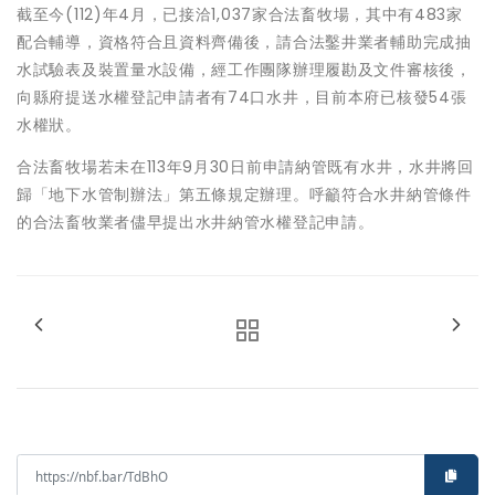
截至今(112)年4月，已接洽1,037家合法畜牧場，其中有483家
配合輔導，資格符合且資料齊備後，請合法鑿井業者輔助完成抽
水試驗表及裝置量水設備，經工作團隊辦理履勘及文件審核後，
向縣府提送水權登記申請者有74口水井，目前本府已核發54張
水權狀。
合法畜牧場若未在113年9月30日前申請納管既有水井，水井將回
歸「地下水管制辦法」第五條規定辦理。呼籲符合水井納管條件
的合法畜牧業者儘早提出水井納管水權登記申請。