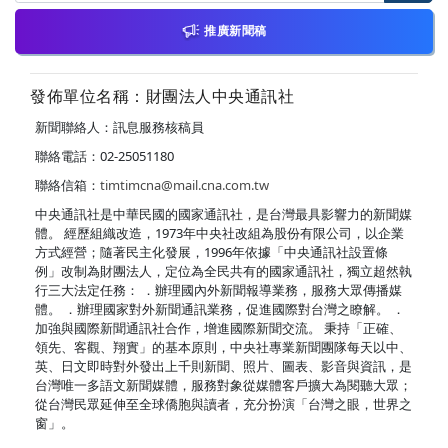
推廣新聞稿
發佈單位名稱：財團法人中央通訊社
新聞聯絡人：訊息服務核稿員
聯絡電話：02-25051180
聯絡信箱：
timtimcna@mail.cna.com.tw
中央通訊社是中華民國的國家通訊社，是台灣最具影響力的新聞媒
體。 經歷組織改造，1973年中央社改組為股份有限公司，以企業
方式經營；隨著民主化發展，1996年依據「中央通訊社設置條
例」改制為財團法人，定位為全民共有的國家通訊社，獨立超然執
行三大法定任務： ．辦理國內外新聞報導業務，服務大眾傳播媒
體。 ．辦理國家對外新聞通訊業務，促進國際對台灣之瞭解。 ．
加強與國際新聞通訊社合作，增進國際新聞交流。 秉持「正確、
領先、客觀、翔實」的基本原則，中央社專業新聞團隊每天以中、
英、日文即時對外發出上千則新聞、照片、圖表、影音與資訊，是
台灣唯一多語文新聞媒體，服務對象從媒體客戶擴大為閱聽大眾；
從台灣民眾延伸至全球僑胞與讀者，充分扮演「台灣之眼，世界之
窗」。