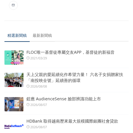
精選新聞稿
最新新聞稿
FLOC唯一基督徒專屬交友APP，基督徒的新福音
2021/03/29
天上父親的愛延續化作希望力量！ 六名子女捐贈家扶
「南投映全號」延續善的循環
2026/08/08
鎧應 AudienceSense 臉部辨識功能上市
2026/08/07
HDBank 取得越南歷來最大規模國際銀團社會貸款
2026/08/07