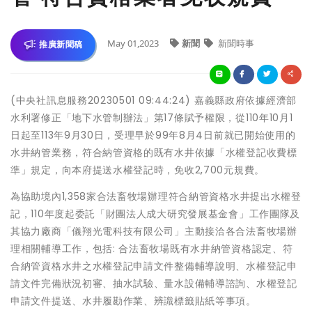
May 01,2023
新聞
新聞時事
推廣新聞稿
(中央社訊息服務20230501 09:44:24) 嘉義縣政府依據經濟部
水利署修正「地下水管制辦法」第17條賦予權限，從110年10月1
日起至113年9月30日，受理早於99年8月4日前就已開始使用的
水井納管業務，符合納管資格的既有水井依據「水權登記收費標
準」規定，向本府提送水權登記時，免收2,700元規費。
為協助境內1,358家合法畜牧場辦理符合納管資格水井提出水權登
記，110年度起委託「財團法人成大研究發展基金會」工作團隊及
其協力廠商「儀翔光電科技有限公司」主動接洽各合法畜牧場辦
理相關輔導工作，包括: 合法畜牧場既有水井納管資格認定、符
合納管資格水井之水權登記申請文件整備輔導說明、水權登記申
請文件完備狀況初審、抽水試驗、量水設備輔導諮詢、水權登記
申請文件提送、水井履勘作業、辨識標籤貼紙等事項。