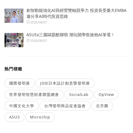
創智動能強化AI與經營雙軸競爭力 投資長受臺大EMBA
邀分享AI時代投資思維
2026/08/07
ASUSx三麗鷗耍酷聯萌 潮玩開學祭搶抱AI筆電！
2026/08/07
熱門標籤
國際發明展
JDIE日本設計創意暨發明展
世界發明智慧財產聯盟總會
SocialLab
OpView
中國文化大學
台灣發明商品促進協會
北市圖
ASUS
Microchip