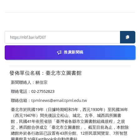
推廣新聞稿
發佈單位名稱：臺北市立圖書館
新聞聯絡人：林佳宗
聯絡電話：02-27552823
聯絡信箱：
tpmlnews@email.tpml.edu.tw
臺北市於民國19年（日據時期昭和5年，西元1930年）至民國36年
（西元1947年）間先後設立松山、城北、古亭、城西四所圖書
館，民國41年依照省頒「臺灣省各縣市立圖書館組織規程」之規
定，將四館合併成立「臺北市立圖書館」。截至目前為止，本館除
總館外於各行政區已設置有43所分館、12所民眾閱覽室、7所智慧
圖書館及10座FastBook全自動借書站。