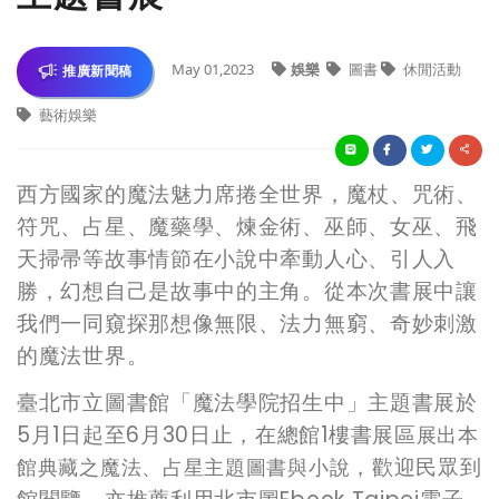
May 01,2023
娛樂
圖書
休閒活動
推廣新聞稿
藝術娛樂
西方國家的魔法魅力席捲全世界，魔杖、咒術、
符咒、占星、魔藥學、煉金術、巫師、女巫、飛
天掃帚等故事情節在小說中牽動人心、引人入
勝，幻想自己是故事中的主角。從本次書展中讓
我們一同窺探那想像無限、法力無窮、奇妙刺激
的魔法世界。
臺北市立圖書館「魔法學院招生中」主題書展於
5月1日起至6月30日止，在總館1樓書展區
展出本
，歡迎民眾到
館典藏之魔法、占星主題圖書與小說