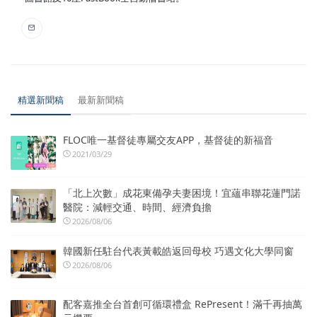
精選新聞稿
最新新聞稿
FLOC唯一基督徒專屬交友APP，基督徒的新福音
2021/03/29
「北上次數」成花東備孕夫妻困境！宜蘊串聯花蓮門諾
醫院：減輕交通、時間、經濟負擔
2026/08/06
韓國新任駐台代表黃載皓返回母校 巧遇文化大學同窗
2026/08/06
配客嘉推全台首創可循環禮盒 RePresent！滿千再抽萬