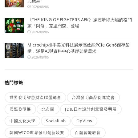
元機票
2026/08/06
《THE KING OF FIGHTERS AFK》操控翠綠火焰的格鬥
家「阿修．克里門森」登場
2026/08/06
Microchip攜手美光科技展示高效能PCIe Gen6儲存架
構，滿足AI與資料中心基礎架構需求
2026/08/06
熱門標籤
世界發明智慧財產聯盟總會
台灣發明商品促進協會
國際發明展
北市圖
JDIE日本設計創意暨發明展
中國文化大學
SocialLab
OpView
韓國WICO世界發明創新競賽
百瀚智能教育