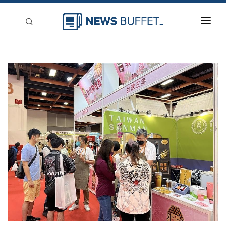
回到首頁
新聞稿分類
登入
刊登