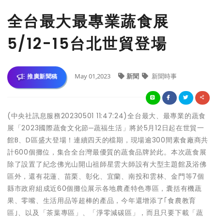
全台最大最專業蔬食展
5/12-15台北世貿登場
May 01,2023
新聞
新聞時事
推廣新聞稿
(中央社訊息服務20230501 11:47:24)全台最大、最專業的蔬食
展「2023國際蔬食文化節─蔬福生活」將於5月12日起在世貿一
館B、D區盛大登場！連續四天的檔期，現場逾300間素食廠商共
計600個攤位，集合全台灣最優質的蔬食品牌於此。本次蔬食展
除了設置了紀念佛光山開山祖師星雲大師設有大型主題館及浴佛
區外，還有花蓮、苗栗、彰化、宜蘭、南投和雲林、金門等7個
縣市政府組成近60個攤位展示各地農產特色專區，囊括有機蔬
果、零嘴、生活用品等超棒的產品，今年還增添了｢食農教育
區｣、以及「茶葉專區」、「淨零減碳區」，而且只要下載「蔬