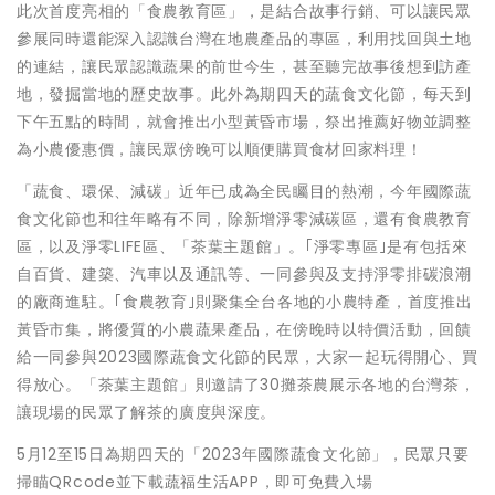
此次首度亮相的「食農教育區」，是結合故事行銷、可以讓民眾
參展同時還能深入認識台灣在地農產品的專區，利用找回與土地
的連結，讓民眾認識蔬果的前世今生，甚至聽完故事後想到訪產
地，發掘當地的歷史故事。此外為期四天的蔬食文化節，每天到
下午五點的時間，就會推出小型黃昏市場，祭出推薦好物並調整
為小農優惠價，讓民眾傍晚可以順便購買食材回家料理！
「蔬食、環保、減碳」近年已成為全民矚目的熱潮，今年國際蔬
食文化節也和往年略有不同，除新增淨零減碳區，還有食農教育
區，以及淨零LIFE區、「茶葉主題館」。｢淨零專區｣是有包括來
自百貨、建築、汽車以及通訊等、一同參與及支持淨零排碳浪潮
的廠商進駐。｢食農教育｣則聚集全台各地的小農特產，首度推出
黃昏市集，將優質的小農蔬果產品，在傍晚時以特價活動，回饋
給一同參與2023國際蔬食文化節的民眾，大家一起玩得開心、買
得放心。「茶葉主題館」則邀請了30攤茶農展示各地的台灣茶，
讓現場的民眾了解茶的廣度與深度。
5月12至15日為期四天的「2023年國際蔬食文化節」，民眾只要
掃瞄QRcode並下載蔬福生活APP，即可免費入場