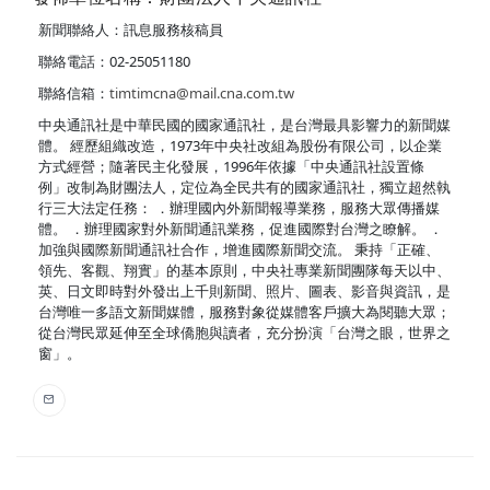
新聞聯絡人：訊息服務核稿員
聯絡電話：02-25051180
聯絡信箱：
timtimcna@mail.cna.com.tw
中央通訊社是中華民國的國家通訊社，是台灣最具影響力的新聞媒
體。 經歷組織改造，1973年中央社改組為股份有限公司，以企業
方式經營；隨著民主化發展，1996年依據「中央通訊社設置條
例」改制為財團法人，定位為全民共有的國家通訊社，獨立超然執
行三大法定任務： ．辦理國內外新聞報導業務，服務大眾傳播媒
體。 ．辦理國家對外新聞通訊業務，促進國際對台灣之瞭解。 ．
加強與國際新聞通訊社合作，增進國際新聞交流。 秉持「正確、
領先、客觀、翔實」的基本原則，中央社專業新聞團隊每天以中、
英、日文即時對外發出上千則新聞、照片、圖表、影音與資訊，是
台灣唯一多語文新聞媒體，服務對象從媒體客戶擴大為閱聽大眾；
從台灣民眾延伸至全球僑胞與讀者，充分扮演「台灣之眼，世界之
窗」。