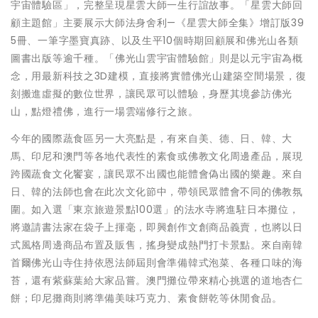
宇宙體驗區」，完整呈現星雲大師一生行誼故事。「星雲大師回
顧主題館」主要展示大師法身舍利—《星雲大師全集》增訂版39
5冊、一筆字墨寶真跡、以及生平10個時期回顧展和佛光山各類
圖書出版等逾千種。「佛光山雲宇宙體驗館」則是以元宇宙為概
念，用最新科技之3D建模，直接將實體佛光山建築空間場景，復
刻搬進虛擬的數位世界，讓民眾可以體驗，身歷其境參訪佛光
山，點燈禮佛，進行一場雲端修行之旅。
今年的國際蔬食區另一大亮點是，有來自美、德、日、韓、大
馬、印尼和澳門等各地代表性的素食或佛教文化周邊產品，展現
跨國蔬食文化饗宴，讓民眾不出國也能體會偽出國的樂趣。來自
日、韓的法師也會在此次文化節中，帶領民眾體會不同的佛教氛
圍。如入選「東京旅遊景點100選」的法水寺將進駐日本攤位，
將邀請書法家在袋子上揮毫，即興創作文創商品義賣，也將以日
式風格周邊商品布置及販售，搖身變成熱門打卡景點。來自南韓
首爾佛光山寺住持依恩法師屆則會準備韓式泡菜、各種口味的海
苔，還有紫蘇葉給大家品嘗。澳門攤位帶來精心挑選的道地杏仁
餅；印尼攤商則將準備美味巧克力、素食餅乾等休閒食品。