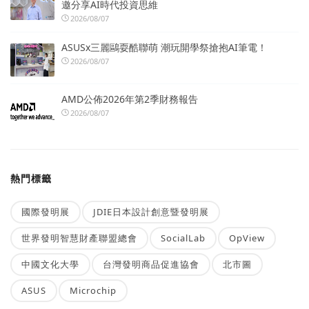
邀分享AI時代投資思維
2026/08/07
ASUSx三麗鷗耍酷聯萌 潮玩開學祭搶抱AI筆電！
2026/08/07
AMD公佈2026年第2季財務報告
2026/08/07
熱門標籤
國際發明展
JDIE日本設計創意暨發明展
世界發明智慧財產聯盟總會
SocialLab
OpView
中國文化大學
台灣發明商品促進協會
北市圖
ASUS
Microchip