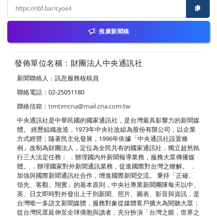
推廣新聞稿
發佈單位名稱：財團法人中央通訊社
新聞聯絡人：訊息服務核稿員
聯絡電話：02-25051180
聯絡信箱：
timtimcna@mail.cna.com.tw
中央通訊社是中華民國的國家通訊社，是台灣最具影響力的新聞媒
體。 經歷組織改造，1973年中央社改組為股份有限公司，以企業
方式經營；隨著民主化發展，1996年依據「中央通訊社設置條
例」改制為財團法人，定位為全民共有的國家通訊社，獨立超然執
行三大法定任務： ．辦理國內外新聞報導業務，服務大眾傳播媒
體。 ．辦理國家對外新聞通訊業務，促進國際對台灣之瞭解。 ．
加強與國際新聞通訊社合作，增進國際新聞交流。 秉持「正確、
領先、客觀、翔實」的基本原則，中央社專業新聞團隊每天以中、
英、日文即時對外發出上千則新聞、照片、圖表、影音與資訊，是
台灣唯一多語文新聞媒體，服務對象從媒體客戶擴大為閱聽大眾；
從台灣民眾延伸至全球僑胞與讀者，充分扮演「台灣之眼，世界之