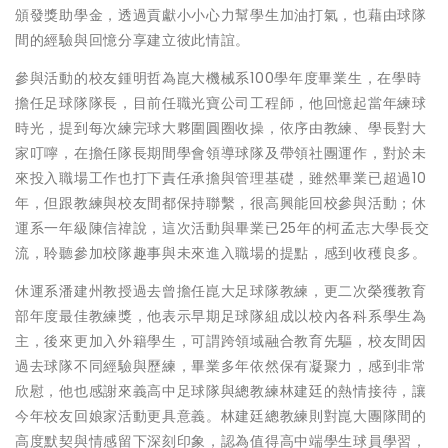
頒發獎助學金，透過貢獻小小心力幫學生加油打氣，也藉由球隊
間的經驗與回憶分享建立彼此情誼。
參與活動的校友鍾明哲為崑大機械系100學年度畢業生，在學時
擔任足球隊隊長，目前任職光寶公司工程師，他回憶起當年練球
時光，提到每次練完球大夥圍圓圈收操，依序由教練、學長對大
家叮嚀，在擔任隊長期間學會領導球隊及帶領社團運作，對於未
來投入職場工作也打下責任承擔與管理基礎，雖然畢業已超過10
年，但跟教練與校友間都保持聯繫，很高興能回校參與活動；休
運系一年級陳信禕說，這次活動與畢業已25年的柯孟志大學長交
流，聆聽參加校隊趣事與未來進入職場的提點，感到收穫良多。
休運系潘建州教授過去曾擔任崑大足球隊教練，更二次榮獲教育
部年度最佳教練獎，他表示早期足球隊組成以校內各科系學生為
主，後來更加入外籍學生，可謂跨領域融合教育先驅，校友間因
過去球隊不同經驗與歷練，畢業多年依然保有凝聚力，感到非常
欣慰，他也感謝來義高中足球隊與總教練林建廷的熱情接待，讓
今年校友回娘家活動更具意義。林建廷總教練則對崑大團隊間的
高度默契與情感留下深刻印象，認為值得高中端學生球員學習，