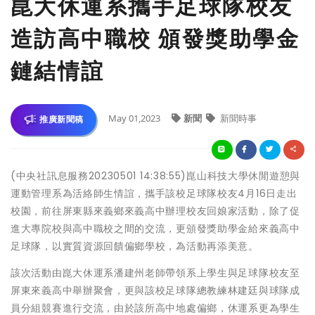
崑大休運系攜手足球隊校友
造訪高中職校 頒發獎助學金
鏈結情誼
May 01,2023
新聞
新聞時事
推廣新聞稿
(中央社訊息服務20230501 14:38:55)崑山科技大學休閒遊憩與
運動管理系為活絡師生情誼，攜手該校足球隊校友4月16日走出
校園，前往屏東縣來義鄉來義高中辦理校友回娘家活動，除了促
進大專院校與高中職校之間的交流，更頒發獎助學金給來義高中
足球隊，以實質資源回饋偏鄉學校，為活動再添美意。
該次活動由崑大休運系潘建州老師帶領系上學生與足球隊校友至
屏東來義高中舉辦聚會，更與該校足球隊總教練林建廷與球隊成
員分組競賽進行交流，由於該所高中地處偏鄉，休運系更為學生