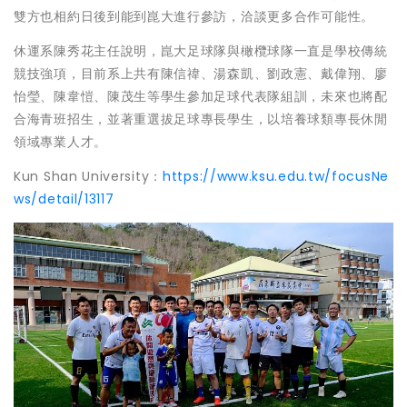
雙方也相約日後到能到崑大進行參訪，洽談更多合作可能性。
休運系陳秀花主任說明，崑大足球隊與橄欖球隊一直是學校傳統
競技強項，目前系上共有陳信禕、湯森凱、劉政憲、戴偉翔、廖
怡瑩、陳韋愷、陳茂生等學生參加足球代表隊組訓，未來也將配
合海青班招生，並著重選拔足球專長學生，以培養球類專長休閒
領域專業人才。
Kun Shan University：
https://www.ksu.edu.tw/focusNe
ws/detail/13117