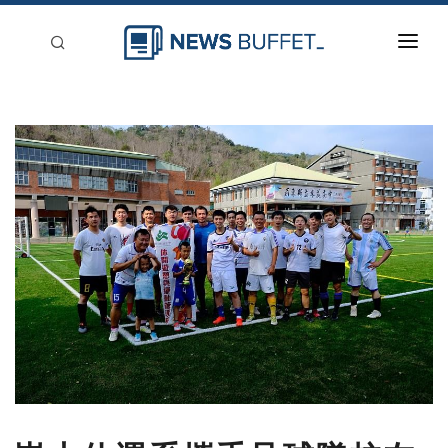
回到首頁
新聞稿分類
登入
刊登