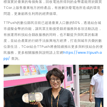
標落實於臺東的每個角落，回收電池所得到的金幣還能用於購買
TCar上販售臺東地方的特產品，有效解決廢電池所造成的環境
問題，更兼顧再生利用的經濟循環。
TTPush的數位縣民目前已超過臺東人口數的50%，透過結合城
市虛擬金幣的功能，讓民眾主動接受縣府服務與各項活動訊息，
有效運用科技結合縣政服務的同時，也不斷提升與民眾的黏著
度，並結合產業的行銷手法振興地方經濟，打造與城市共榮的數
位新生活，TCar結合TTPush將會陸續推出更多與科技結合的便
民服務，更多相關服務與說明請上官網
https://www.ttpush.a
pp/
查詢。