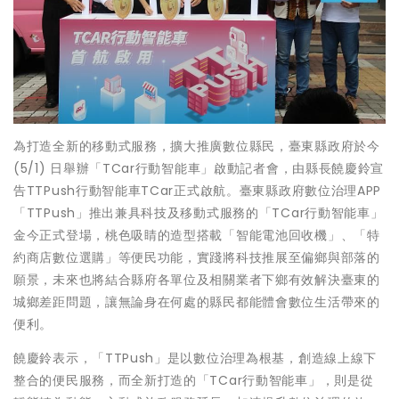
為打造全新的移動式服務，擴大推廣數位縣民，臺東縣政府於今
(5/1) 日舉辦「TCar行動智能車」啟動記者會，由縣長饒慶鈴宣
告TTPush行動智能車TCar正式啟航。臺東縣政府數位治理APP
「TTPush」推出兼具科技及移動式服務的「TCar行動智能車」
金今正式登場，桃色吸睛的造型搭載「智能電池回收機」、「特
約商店數位選購」等便民功能，實踐將科技推展至偏鄉與部落的
願景，未來也將結合縣府各單位及相關業者下鄉有效解決臺東的
城鄉差距問題，讓無論身在何處的縣民都能體會數位生活帶來的
便利。
饒慶鈴表示，「TTPush」是以數位治理為根基，創造線上線下
整合的便民服務，而全新打造的「TCar行動智能車」，則是從