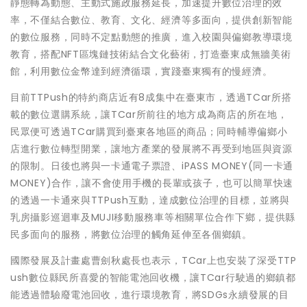
靜態轉為動態、主動式施政服務延長，加速提升數位治理的效
率，不僅結合數位、教育、文化、經濟等多面向，提供創新智能
的數位服務，同時不定點動態的推廣，進入校園與偏鄉教導環境
教育，搭配NFT區塊鏈技術結合文化藝術，打造臺東成無牆美術
館，利用數位金幣達到經濟循環，實踐臺東獨有的慢經濟。
目前TTPush的特約商店近有8成集中在臺東市，透過TCar所搭
載的數位選購系統，讓TCar所前往的地方成為商店的所在地，
民眾便可透過TCar購買到臺東各地區的商品；同時輔導偏鄉小
店進行數位轉型開業，讓地方產業的發展將不再受到地區與資源
的限制。日後也將與一卡通電子票證、iPASS MONEY(同一卡通
MONEY)合作，讓不會使用手機的長輩或孩子，也可以簡單快速
的透過一卡通來與TTPush互動，達成數位治理的目標，並將與
乳房攝影巡迴車及MUJI移動服務車等相關單位合作下鄉，提供縣
民多面向的服務，將數位治理的觸角延伸至各個鄉鎮。
國際發展及計畫處曹劍秋處長也表示，TCar上也安裝了深受TTP
ush數位縣民所喜愛的智能電池回收機，讓TCar行駛過的鄉鎮都
能透過體驗廢電池回收，進行環境教育，將SDGs永續發展的目