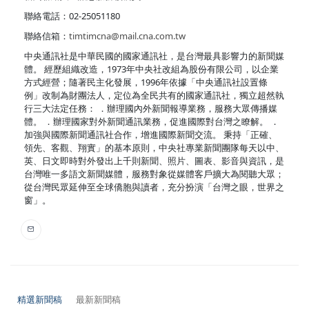
聯絡電話：02-25051180
聯絡信箱：
timtimcna@mail.cna.com.tw
中央通訊社是中華民國的國家通訊社，是台灣最具影響力的新聞媒
體。 經歷組織改造，1973年中央社改組為股份有限公司，以企業
方式經營；隨著民主化發展，1996年依據「中央通訊社設置條
例」改制為財團法人，定位為全民共有的國家通訊社，獨立超然執
行三大法定任務： ．辦理國內外新聞報導業務，服務大眾傳播媒
體。 ．辦理國家對外新聞通訊業務，促進國際對台灣之瞭解。 ．
加強與國際新聞通訊社合作，增進國際新聞交流。 秉持「正確、
領先、客觀、翔實」的基本原則，中央社專業新聞團隊每天以中、
英、日文即時對外發出上千則新聞、照片、圖表、影音與資訊，是
台灣唯一多語文新聞媒體，服務對象從媒體客戶擴大為閱聽大眾；
從台灣民眾延伸至全球僑胞與讀者，充分扮演「台灣之眼，世界之
窗」。
精選新聞稿
最新新聞稿