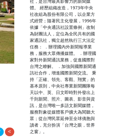
社，是台灣最具影響力的新聞媒
體。 經歷組織改造，1973年中央
社改組為股份有限公司，以企業方
式經營；隨著民主化發展，1996年
依據「中央通訊社設置條例」改制
為財團法人，定位為全民共有的國
家通訊社，獨立超然執行三大法定
任務： ．辦理國內外新聞報導業
務，服務大眾傳播媒體。 ．辦理國
家對外新聞通訊業務，促進國際對
台灣之瞭解。 ．加強與國際新聞通
訊社合作，增進國際新聞交流。 秉
持「正確、領先、客觀、翔實」的
基本原則，中央社專業新聞團隊每
天以中、英、日文即時對外發出上
千則新聞、照片、圖表、影音與資
訊，是台灣唯一多語文新聞媒體，
服務對象從媒體客戶擴大為閱聽大
眾；從台灣民眾延伸至全球僑胞與
讀者，充分扮演「台灣之眼，世界
之窗」。