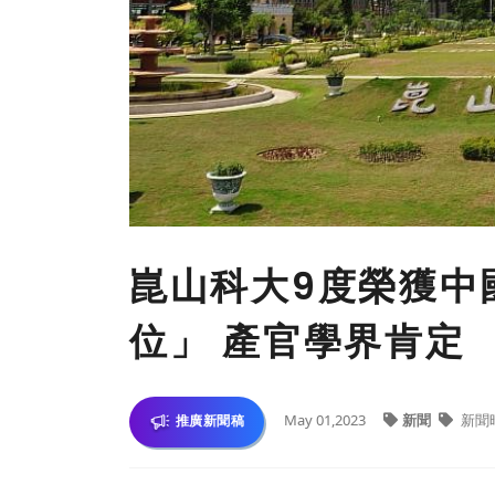
崑山科大9度榮獲中
位」 產官學界肯定
May 01,2023
新聞
新聞
推廣新聞稿