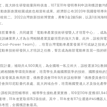
，崑大師生研發能量與時俱進，107至111年發明專利申請和獲證數均
推動創新創業校園成效也相當有成果。經濟部公布2020年我國發明專
前二。2022台灣創新技術博覽會，勇奪3金2銀5銅，以及1項鴻海
大。
銘哲董事長，共同建置「電動車產業技術研發暨人才培育中心」，成
校訓練業界人才為台灣相關產業貢獻培育的強大力量。此外，該校與
Cool-Power Team)」，培育台灣電動車產業發展不可或缺之技術
電動車技術研發與人才培訓之任務，誓言成為南部電動車首屈一指的
學院計畫」補助共4,500萬元，為全國唯一私立科大，該校選派3位教師
電網相關教學環境與教材，培育學生具備國際競爭的技術、國際接軌的
策發展及佈局所需，僑務委員會111年9月於該校舉辦「僑務委員會印
委會與印尼駐臺代表處、崑大跨域合作，培育兩國雙邊人才及強化產
課程與證照輔導班，輔導學生接軌產業實務，109至110年度獲得1,94
，111年度更取得152張佳績。其中，111年度有117位通過iPAS機器
術科考照，全國獲證數最高。