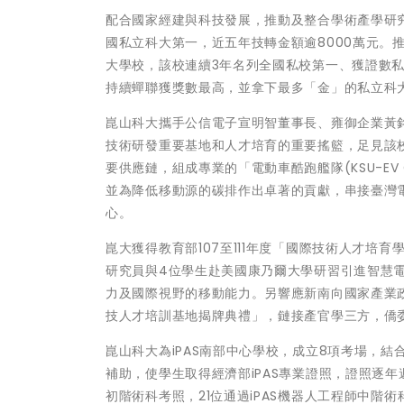
配合國家經建與科技發展，推動及整合學術產學研究
國私立科大第一，近五年技轉金額逾8000萬元。
大學校，該校連續3年名列全國私校第一、獲證數私校
持續蟬聯獲獎數最高，並拿下最多「金」的私立科
崑山科大攜手公信電子宣明智董事長、雍御企業黃
技術研發重要基地和人才培育的重要搖籃，足見該
要供應鏈，組成專業的「電動車酷跑艦隊(KSU-EV 
並為降低移動源的碳排作出卓著的貢獻，串接臺灣
心。
崑大獲得教育部107至111年度「國際技術人才培育
研究員與4位學生赴美國康乃爾大學研習引進智慧
力及國際視野的移動能力。另響應新南向國家產業政
技人才培訓基地揭牌典禮」，鏈接產官學三方，僑
崑山科大為iPAS南部中心學校，成立8項考場，結合
補助，使學生取得經濟部iPAS專業證照，證照逐年遞增
初階術科考照，21位通過iPAS機器人工程師中階