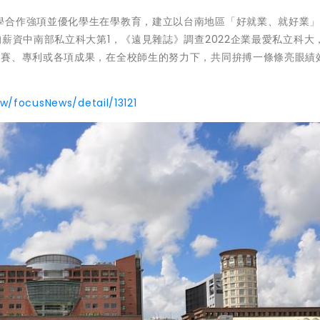
學合作強項並優化學生在學教育，建立以台南地區「好就業、就好業
均薪資中南部私立科大第1，《遠見雜誌》調查2022企業最愛私立科大
競賽、專利或各項成果，在全校師生的努力下，共同拚搏一條條亮眼績
tw/focusNews/detail/13121