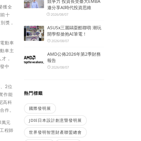
競爭力 投資長受臺大EMBA
榮獲全
邀分享AI時代投資思維
利前十
2026/08/07
特別獎，
ASUSx三麗鷗耍酷聯萌 潮玩
開學祭搶抱AI筆電！
2026/08/07
為電動車
電動車主
AMD公佈2026年第2季財務
人才，
報告
研發中
2026/08/07
、2位
熱門標籤
實作能
尼高科
國際發明展
學合作。
JDIE日本設計創意暨發明展
0萬元
人工程師
世界發明智慧財產聯盟總會