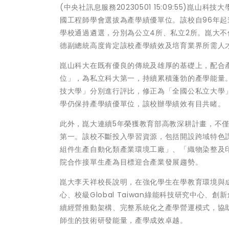
(中央社訊息服務20230501 15:09:55)
國工程師學會選拔為產學績優單位。該校自96年起
學校通過遴選，分別為公立4所、私立2所。崑大
德副總統高度肯定該校產學績效及培育業界所需人
崑山科大在既有優良的傳統及雄厚的基礎上，配合
位」，為私立科大第一，持續累積蓬勃的產學能量。
技大學」分別進行評比，修正為「全國公私立大學
學仍保持產學績優單位，該校辦學績效有目共睹。
此外，崑大連續5年榮獲教育部高教深耕計畫，不
第一。該校不斷投入學習資源，包括開設跨域特色
組件生產自動化類產業環境工廠」、「織物染整及
院合作接單生產為目標迎合產業發展趨勢。
崑大李天祥校長說明，在強化學生在學教育環境與
心、校級Global Taiwan綠能科技研究中
續經營推動架構、完整系統化之產學營運模式，協
師生的技術研發能量，產學成效卓越。