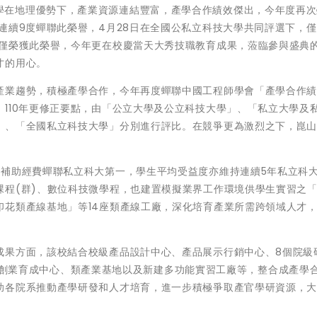
崑山科技大學在地理優勢下，產業資源連結豐富，產學合作績效傑出，今年度再
連續9度蟬聯此榮譽，4月28日在全國公私立科技大學共同評選下，僅
不僅榮獲此榮譽，今年更在校慶當天大秀技職教育成果，蒞臨參與盛典
才的用心。
產業趨勢，積極產學合作，今年再度蟬聯中國工程師學會「產學合作
110年更修正要點，由「公立大學及公立科技大學」、「私立大學及
」、「全國私立科技大學」分別進行評比。在競爭更為激烈之下，崑
僅補助經費蟬聯私立科大第一，學生平均受益度亦維持連續5年私立科
課程(群)、數位科技微學程，也建置模擬業界工作環境供學生實習之
印花類產線基地」等14座類產線工廠，深化培育產業所需跨領域人才
成果方面，該校結合校級產品設計中心、產品展示行銷中心、8個院級
心、創新創業育成中心、類產業基地以及新建多功能實習工廠等，整合成產學
助各院系推動產學研發和人才培育，進一步積極爭取產官學研資源，