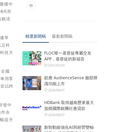
次榮獲中
有6所
的賴清
精選新聞稿
最新新聞稿
績優單
私立科
山科技大
FLOC唯一基督徒專屬交友
APP，基督徒的新福音
2021/03/29
大全國
鎧應 AudienceSense 臉部辨
「車用零
識功能上市
，並以跨
2026/08/07
HDBank 取得越南歷來最大
研發中
規模國際銀團社會貸款
合作永
2026/08/07
大幅提升
創智動能強化AI與經營雙軸