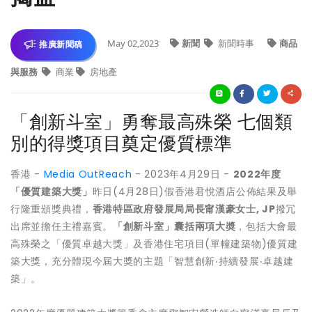
May 02,2023
新聞
新聞時事
商品
推廣新聞稿
與服務
商業
房地產
「創新斗室」勇奪最高殊榮 七個類
別的得獎項目奠定優質標準
香港 -
Media OutReach
- 2023年4月29日 -
2022
年度
「優質建築大獎」
昨日(4月28日)假香港君悅酒店公佈結果及舉
行隆重頒獎典禮，
香港特區政府
發展局局長甯漢豪女士
, JP
撥冗
出席並擔任主禮嘉賓。
「創新斗室」囊括兩項大奬
，包括大會最
高殊榮之「優質卓越大獎」及香港住宅項目(單幢建築物)優質建
築大獎，充分體現今屆大獎的主題「智慧創新‧持續發展‧卓越建
築」。