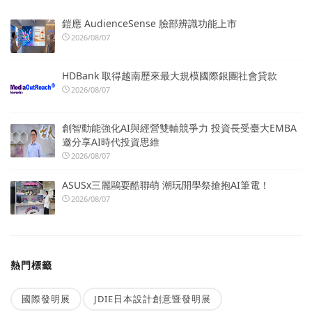
鎧應 AudienceSense 臉部辨識功能上市
2026/08/07
HDBank 取得越南歷來最大規模國際銀團社會貸款
2026/08/07
創智動能強化AI與經營雙軸競爭力 投資長受臺大EMBA
邀分享AI時代投資思維
2026/08/07
ASUSx三麗鷗耍酷聯萌 潮玩開學祭搶抱AI筆電！
2026/08/07
熱門標籤
國際發明展
JDIE日本設計創意暨發明展