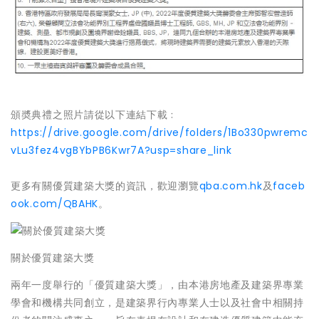
頒奬典禮之照片請從以下連結下載﹕
https://drive.google.com/drive/folders/1Bo330pwremc
vLu3fez4vgBYbPB6Kwr7A?usp=share_link
更多有關優質建築大獎的資訊，歡迎瀏覽
qba.com.hk
及
faceb
ook.com/QBAHK
。
關於優質建築大獎
兩年一度舉行的「優質建築大獎」，由本港房地產及建築界專業
學會和機構共同創立，是建築界行內專業人士以及社會中相關持