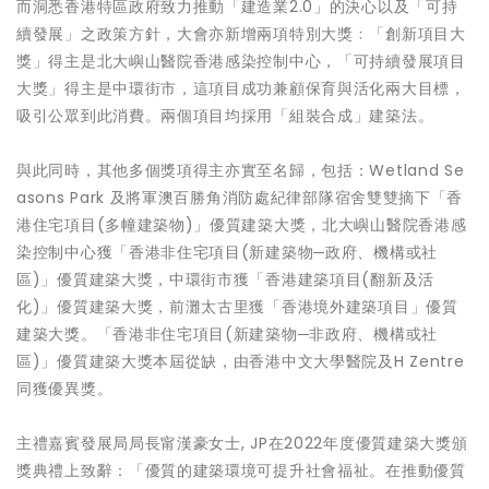
而洞悉香港特區政府致力推動「建造業2.0」的決心以及「可持
續發展」之政策方針，大會亦新增兩項特別大獎﹕「創新項目大
獎」得主是北大嶼山醫院香港感染控制中心，「可持續發展項目
大獎」得主是中環街市，這項目成功兼顧保育與活化兩大目標，
吸引公眾到此消費。兩個項目均採用「組裝合成」建築法。
與此同時，其他多個獎項得主亦實至名歸，包括：Wetland Se
asons Park 及將軍澳百勝角消防處紀律部隊宿舍雙雙摘下「香
港住宅項目(多幢建築物)」優質建築大獎，北大嶼山醫院香港感
染控制中心獲「香港非住宅項目(新建築物─政府、機構或社
區)」優質建築大獎，中環街市獲「香港建築項目(翻新及活
化)」優質建築大獎，前灘太古里獲「香港境外建築項目」優質
建築大獎。「香港非住宅項目(新建築物─非政府、機構或社
區)」優質建築大獎本屆從缺，由香港中文大學醫院及H Zentre
同獲優異獎。
主禮嘉賓發展局局長甯漢豪女士, JP在2022年度優質建築大獎頒
獎典禮上致辭：「優質的建築環境可提升社會福祉。在推動優質