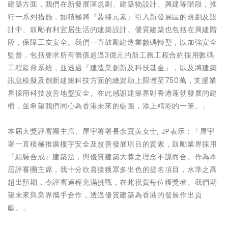
建築方面，我們在新發展區規劃、建築物設計、興建等階段，推
行一系列措施，如積極將『藍綠元素』引入新發展區的規劃及設
計中、鼓勵有利宜居生活的建築設計。優質建築也包括在興建階
段，保障工友安全。我們一直鼓勵建造業數碼轉型，以加強安全
監督，包括要求所有價值超過3億元的新工務工程合約採用數碼
工程監督系統，並透過『建造業創新及科技基金』，以及將建築
訊息模擬及創新建築科技方面的總資助上限增至750萬，支援業
界採用科技改善地盤安全。在此感謝建築界對香港蓬勃發展的建
樹，並希望我們同心為香港未來的藍圖，添上精彩的一筆。」
本屆大獎評審團主席、屋宇署署長余寶美女士, JP表示：「屋宇
署一直積極推廣樓宇安全及改善發展項目的質素，鼓勵業界採用
『組裝合成』建築法，與優質建築大獎之理念不謀而合。作為本
屆評審團主席，我十分欣喜接獲眾多出色的提名項目，水準之高
超出預期，令評審過程充滿挑戰，在此祝賀每位獲獎者。我們期
望未來與業界攜手合作，透過優質建築為香港的發展作出貢
獻。」