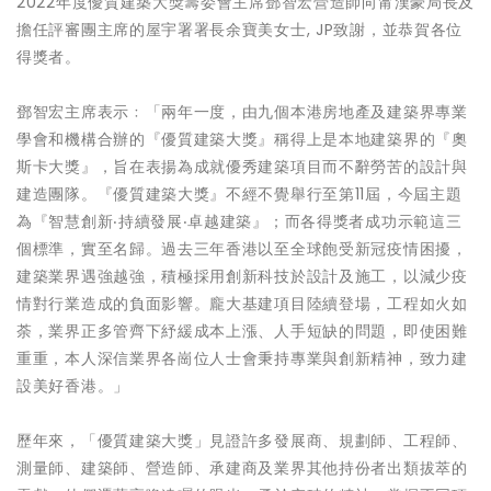
2022年度優質建築大獎籌委會主席鄧智宏營造師向甯漢豪局長及
擔任評審團主席的屋宇署署長余寶美女士, JP致謝，並恭賀各位
得獎者。
鄧智宏主席表示﹕「兩年一度，由九個本港房地產及建築界專業
學會和機構合辦的『優質建築大獎』稱得上是本地建築界的『奧
斯卡大獎』，旨在表揚為成就優秀建築項目而不辭勞苦的設計與
建造團隊。『優質建築大獎』不經不覺舉行至第11屆，今屆主題
為『智慧創新‧持續發展‧卓越建築』；而各得獎者成功示範這三
個標準，實至名歸。過去三年香港以至全球飽受新冠疫情困擾，
建築業界遇強越強，積極採用創新科技於設計及施工，以減少疫
情對行業造成的負面影響。龐大基建項目陸續登場，工程如火如
荼，業界正多管齊下紓緩成本上漲、人手短缺的問題，即使困難
重重，本人深信業界各崗位人士會秉持專業與創新精神，致力建
設美好香港。」
歷年來，「優質建築大獎」見證許多發展商、規劃師、工程師、
測量師、建築師、營造師、承建商及業界其他持份者出類拔萃的