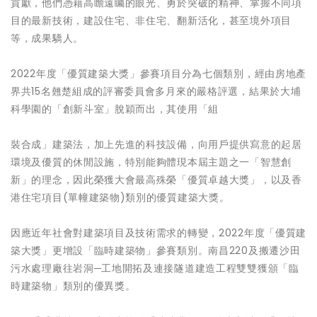
貢獻，他們憑藉高瞻遠矚的眼光、勇於突破的精神、掌握不同項
目的最新技術，建設住宅、非住宅、翻新活化，甚至境外項目
等，成果驕人。
2022年度「優質建築大獎」參賽項目分為七個類別，經由房地產
界共15名翹楚組成的評審委員會多月來的嚴格評選，結果於大埔
科學園的「創新斗室」脫穎而出，其使用「組
裝合成」建築法，加上先進的科技設備，向用戶提供寫意的起居
環境及優質的休閒設施，特別能夠體現本屆主題之一「智慧創
新」的理念，因此榮獲大會最高殊榮「優質卓越大獎」，以及香
港住宅項目(單幢建築物)類別的優質建築大獎。
因應近年社會對建築項目及技術需求的轉變，2022年度「優質建
築大獎」更增設「臨時建築物」參賽類別。南昌220及搬遷沙田
污水處理廠往岩洞─工地開拓及連接隧道建造工程雙雙獲頒「臨
時建築物」類別的優異獎。