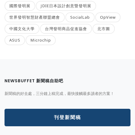
國際發明展
JDIE日本設計創意暨發明展
世界發明智慧財產聯盟總會
SocialLab
OpView
中國文化大學
台灣發明商品促進協會
北市圖
ASUS
Microchip
NEWSBUFFET 新聞稿自助吧
新聞稿的好去處，三分鐘上稿完成，最快接觸最多讀者的方案！
刊登新聞稿