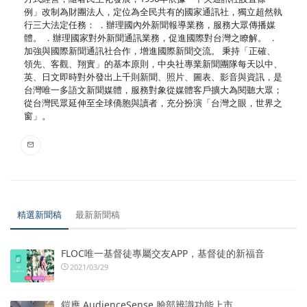
例」改制為財團法人，定位為全民共有的國家通訊社，獨立超然執
行三大法定任務： ．辦理國內外新聞報導業務，服務大眾傳播媒
體。 ．辦理國家對外新聞通訊業務，促進國際對台灣之瞭解。 ．
加強與國際新聞通訊社合作，增進國際新聞交流。 秉持「正確、
領先、客觀、翔實」的基本原則，中央社專業新聞團隊每天以中、
英、日文即時對外發出上千則新聞、照片、圖表、影音與資訊，是
台灣唯一多語文新聞媒體，服務對象從媒體客戶擴大為閱聽大眾；
從台灣民眾延伸至全球僑胞與讀者，充分扮演「台灣之眼，世界之
窗」。
精選新聞稿
最新新聞稿
FLOC唯一基督徒專屬交友APP，基督徒的新福音
2021/03/29
鎧應 AudienceSense 臉部辨識功能上市