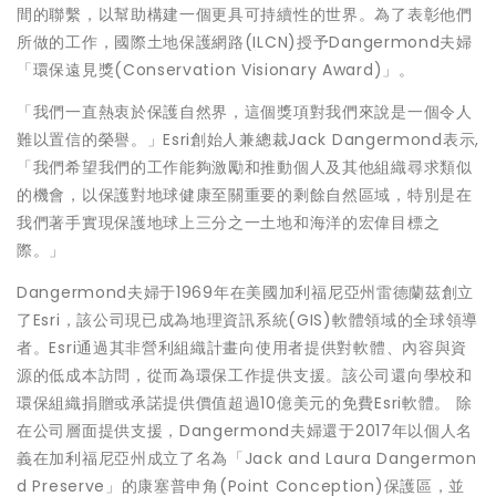
間的聯繫，以幫助構建一個更具可持續性的世界。為了表彰他們
所做的工作，國際土地保護網路(ILCN)授予Dangermond夫婦
「環保遠見獎(Conservation Visionary Award)」。
「我們一直熱衷於保護自然界，這個獎項對我們來說是一個令人
難以置信的榮譽。」Esri創始人兼總裁Jack Dangermond表示,
「我們希望我們的工作能夠激勵和推動個人及其他組織尋求類似
的機會，以保護對地球健康至關重要的剩餘自然區域，特別是在
我們著手實現保護地球上三分之一土地和海洋的宏偉目標之
際。」
Dangermond夫婦于1969年在美國加利福尼亞州雷德蘭茲創立
了Esri，該公司現已成為地理資訊系統(GIS)軟體領域的全球領導
者。Esri通過其非營利組織計畫向使用者提供對軟體、內容與資
源的低成本訪問，從而為環保工作提供支援。該公司還向學校和
環保組織捐贈或承諾提供價值超過10億美元的免費Esri軟體。 除
在公司層面提供支援，Dangermond夫婦還于2017年以個人名
義在加利福尼亞州成立了名為「Jack and Laura Dangermon
d Preserve」的康塞普申角(Point Conception)保護區，並