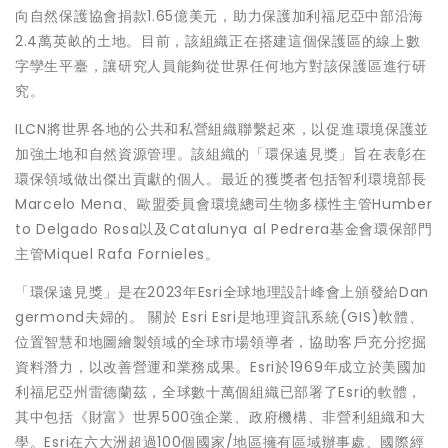
向自然保護協會捐款1.65億美元，助力保護加利福尼亞中部沿海
2.4萬英畝的土地。目前，該組織正在搭建這個保護區的線上數
字孿生平臺，讓研究人員能夠從世界任何地方對該保護區進行研
究。
ILCN將世界各地的公共和私營組織聯繫起來，以促進環境保護並
加強土地和自然資源管理。該組織的「環保遠見獎」旨在表彰在
環保領域做出傑出貢獻的個人。最近的獲獎者包括智利環境部長
Marcelo Mena、歐盟委員會環境總司生物多樣性主管Humber
to Delgado Rosa以及Catalunya al Pedrera基金會環保部門
主管Miquel Rafa Fornieles。
「環保遠見獎」是在2023年Esri全球地理設計峰會上頒發給Dan
germond夫婦的。 關於 Esri Esri是地理資訊系統(GIS)軟體、
位置智慧和地圖繪製領域的全球市場領導者，協助客戶充分挖掘
資料潛力，以改善營運和業務成果。Esri於1969年成立於美國加
利福尼亞州雷德蘭茲，全球數十萬個組織已部署了Esri的軟體，
其中包括《財富》世界500強企業、政府機構、非營利組織和大
學。Esri在六大洲超過100個國家/地區擁有區域辦事處、國際經