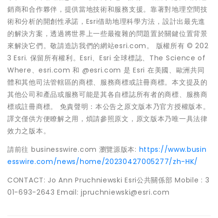
銷商和合作夥伴，提供當地技術和服務支援。靠著對地理空間技
術和分析的開創性承諾，Esri借助地理科學方法，設計出最先進
的解決方案，透過將世界上一些最複雜的問題置於關鍵位置背景
來解決它們。敬請造訪我們的網站esri.com。 版權所有 © 202
3 Esri. 保留所有權利。Esri、Esri 全球標誌、The Science of
Where、esri.com 和 @esri.com 是 Esri 在美國、歐洲共同
體和其他司法管轄區的商標、服務商標或註冊商標。本文提及的
其他公司和產品或服務可能是其各自標誌所有者的商標、服務商
標或註冊商標。 免責聲明：本公告之原文版本乃官方授權版本。
譯文僅供方便瞭解之用，煩請參照原文，原文版本乃唯一具法律
效力之版本。
請前往 businesswire.com 瀏覽源版本:
https://www.busin
esswire.com/news/home/20230427005277/zh-HK/
CONTACT: Jo Ann Pruchniewski Esri公共關係部 Mobile : 3
01-693-2643 Email: jpruchniewski@esri.com