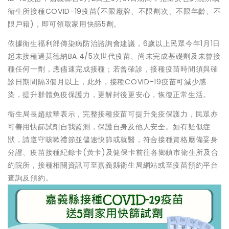
衛生所接種COVID-19疫苗(不限廠牌、不限劑次、不限年齡、不
限戶籍)，即可領取家用快篩5劑。
依據衛生福利部傳染病防治諮詢會建議，6歲以上民眾今年1月1日
起未接種過莫德納BA.4/5次世代疫苗、尚未完成基礎劑及未曾接
種任何一劑，應儘速完成接種；若曾確診，接種疫苗時間須與確
診日期間隔3個月以上，此外，接種COVID-19疫苗可減少感
染，提升群體免疫保護力，更解封後更安心，恢復正常生活。
衛生局長趙紋華表示，完整接種疫苗可提升免疫保護力，民眾亦
可善用快篩試劑自我監測，保護自身及他人安全。如有疑似症
狀，請遵守咳嗽禮節並儘速快篩或就醫，符合接種資格應備妥身
分證、疫苗接種紀錄卡(黃卡)及健保卡前往各鄉鎮市衛生所及合
約院所，接種相關資訊可至嘉義縣衛生局網站或至疫苗預約平台
查詢及預約。