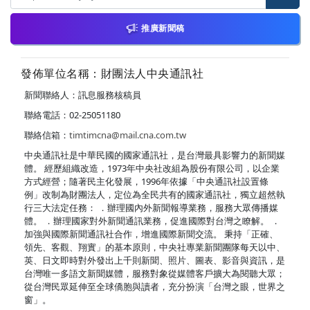
推廣新聞稿
發佈單位名稱：財團法人中央通訊社
新聞聯絡人：訊息服務核稿員
聯絡電話：02-25051180
聯絡信箱：
timtimcna@mail.cna.com.tw
中央通訊社是中華民國的國家通訊社，是台灣最具影響力的新聞媒
體。 經歷組織改造，1973年中央社改組為股份有限公司，以企業
方式經營；隨著民主化發展，1996年依據「中央通訊社設置條
例」改制為財團法人，定位為全民共有的國家通訊社，獨立超然執
行三大法定任務： ．辦理國內外新聞報導業務，服務大眾傳播媒
體。 ．辦理國家對外新聞通訊業務，促進國際對台灣之瞭解。 ．
加強與國際新聞通訊社合作，增進國際新聞交流。 秉持「正確、
領先、客觀、翔實」的基本原則，中央社專業新聞團隊每天以中、
英、日文即時對外發出上千則新聞、照片、圖表、影音與資訊，是
台灣唯一多語文新聞媒體，服務對象從媒體客戶擴大為閱聽大眾；
從台灣民眾延伸至全球僑胞與讀者，充分扮演「台灣之眼，世界之
窗」。