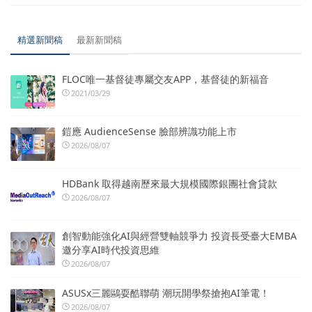
精選新聞稿
最新新聞稿
FLOC唯一基督徒專屬交友APP，基督徒的新福音
2021/03/29
鎧應 AudienceSense 臉部辨識功能上市
2026/08/07
HDBank 取得越南歷來最大規模國際銀團社會貸款
2026/08/07
創智動能強化AI與經營雙軸競爭力 投資長受臺大EMBA
邀分享AI時代投資思維
2026/08/07
ASUSx三麗鷗耍酷聯萌 潮玩開學祭搶抱AI筆電！
2026/08/07