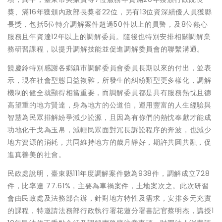
獎、滿16年獲頒內政部長獎者22位，另有13位資深績優人員獲縣
長獎，包括5位轉介調解案件超過50件以上的員警，及8位熱心
服務且年資達12年以上的調解委員。隨後也特別安排相關調解業
務研習課程，以提升調解技能並促進調解委員會的聯繫溝通。
饒慶鈴特別感謝各鄉鎮市調解委員會委員長期以來的付出，並表
示，現在社會型態日益複雜，所發生的糾紛類型更多樣化，調解
機制的健全就顯得相當重要，而調解委員都是具有服務熱忱且德
高望重的地方賢達，身為地方的公道伯，運用豐富的人生經驗與
智慧為民眾排解紛爭減少訟源，且因為有你們的熱忱奉獻才能成
功地化干戈為玉帛，減輕民眾面對冗長訴訟程序的奔波，也減少
地方資源的消耗，共同維持地方的歲月靜好，期許共圓共融，促
進真善美的社會。
民政處說明，臺東縣111年度調解案件數為938件，調解成立728
件，比率達 77.61%，主要為車禍案件，土地案次之。此次研習
會由民政處及法務部合辦，針對地方特性及需求，安排多元充實
的課程，特邀請法務部行政執行署花蓮分署書記官蔡明杰，講授1