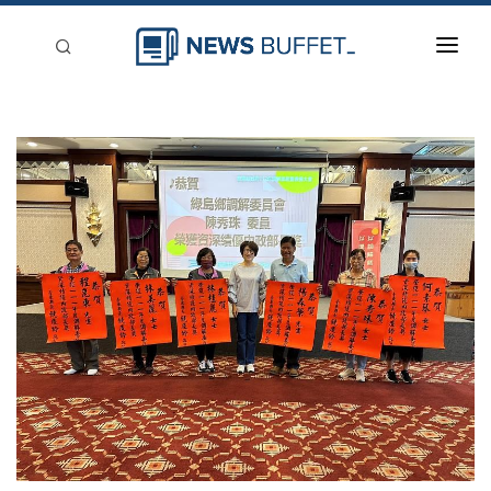
回到首頁
新聞稿分類
登入
刊登