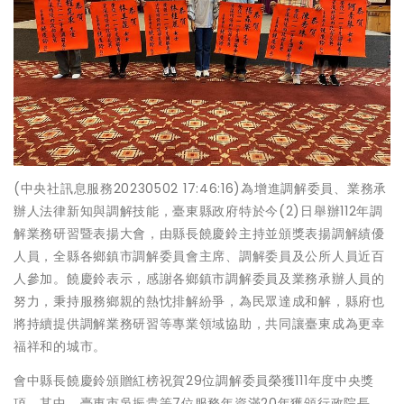
(中央社訊息服務20230502 17:46:16)為增進調解委員、業務承
辦人法律新知與調解技能，臺東縣政府特於今(2)日舉辦112年調
解業務研習暨表揚大會，由縣長饒慶鈴主持並頒獎表揚調解績優
人員，全縣各鄉鎮市調解委員會主席、調解委員及公所人員近百
人參加。饒慶鈴表示，感謝各鄉鎮市調解委員及業務承辦人員的
努力，秉持服務鄉親的熱忱排解紛爭，為民眾達成和解，縣府也
將持續提供調解業務研習等專業領域協助，共同讓臺東成為更幸
福祥和的城市。
會中縣長饒慶鈴頒贈紅榜祝賀29位調解委員榮獲111年度中央獎
項，其中，臺東市吳振貴等7位服務年資滿20年獲頒行政院長