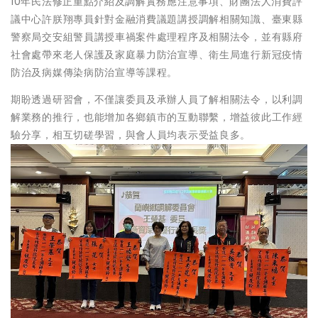
10年民法修正重點介紹及調解實務應注意事項、財團法人消費評
議中心許朕翔專員針對金融消費議題講授調解相關知識、臺東縣
警察局交安組警員講授車禍案件處理程序及相關法令，並有縣府
社會處帶來老人保護及家庭暴力防治宣導、衛生局進行新冠疫情
防治及病媒傳染病防治宣導等課程。
期盼透過研習會，不僅讓委員及承辦人員了解相關法令，以利調
解業務的推行，也能增加各鄉鎮市的互動聯繫，增益彼此工作經
驗分享，相互切磋學習，與會人員均表示受益良多。