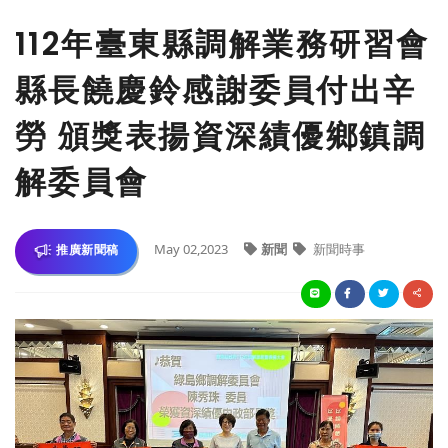
112年臺東縣調解業務研習會
縣長饒慶鈴感謝委員付出辛
勞 頒獎表揚資深績優鄉鎮調
解委員會
May 02,2023
新聞
新聞時事
推廣新聞稿