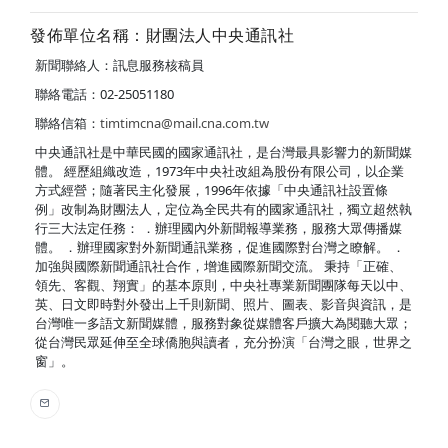
發佈單位名稱：財團法人中央通訊社
新聞聯絡人：訊息服務核稿員
聯絡電話：02-25051180
聯絡信箱：
timtimcna@mail.cna.com.tw
中央通訊社是中華民國的國家通訊社，是台灣最具影響力的新聞媒
體。 經歷組織改造，1973年中央社改組為股份有限公司，以企業
方式經營；隨著民主化發展，1996年依據「中央通訊社設置條
例」改制為財團法人，定位為全民共有的國家通訊社，獨立超然執
行三大法定任務： ．辦理國內外新聞報導業務，服務大眾傳播媒
體。 ．辦理國家對外新聞通訊業務，促進國際對台灣之瞭解。 ．
加強與國際新聞通訊社合作，增進國際新聞交流。 秉持「正確、
領先、客觀、翔實」的基本原則，中央社專業新聞團隊每天以中、
英、日文即時對外發出上千則新聞、照片、圖表、影音與資訊，是
台灣唯一多語文新聞媒體，服務對象從媒體客戶擴大為閱聽大眾；
從台灣民眾延伸至全球僑胞與讀者，充分扮演「台灣之眼，世界之
窗」。