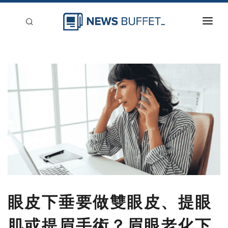
回到首頁
新聞稿分類
登入
刊登
眼皮下垂要做雙眼皮、提眼
肌或提眉手術？眉眼老化下