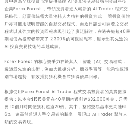
其中專為全球投資市場提供高端 AI 演算法交易技術的金融科技
企業Forex Forest ，帶領投資者進入嶄新的 AI Trader 程式交
易時代，顛覆傳統需大量消耗人力精神的投資方式， 讓投資個體
戶亦可擁用聰明智能的自動交易程式。而近日該公司開發之交易
程式以其強大的投資回報表現引起了廣泛關注，在過去短短40星
期裡便為投資者帶來了 2,300%的可觀回報率，顯示出其先進的
AI 投資交易技術的卓越成績。
Forex Forest 的核心競爭力在於其人工智能（AI）交易程式，
透過最先進的技術，例如大數據分析、機器學習等，能夠快速識
別市場趨勢、有效捕捉獲利機會並獲得優異回報。
根據使用Forex Forest AI Trader 程式交易投資者的真實數據
提供：以本金$1515美元在40星期內獲利達$32,000美金，只需
要 10個月時間便獲利超過20倍。其中，整體交易贏率更高達61.
6%，遠高於普通人手交易者的勝率，展現出 AI Trader 擊敗人
類的交易表現。