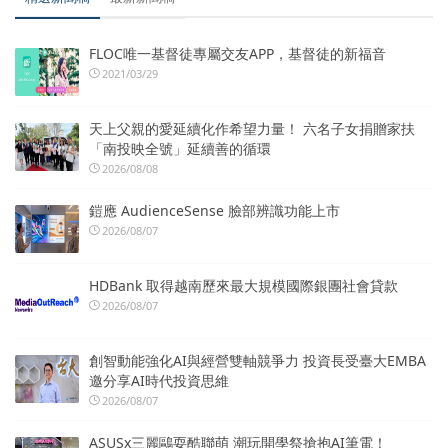
FLOC唯一基督徒專屬交友APP，基督徒的新福音
2021/03/29
天上父親的愛延續化作希望力量！ 六名子女捐贈家扶
「南投映全號」延續善的循環
2026/08/08
鎧應 AudienceSense 臉部辨識功能上市
2026/08/07
HDBank 取得越南歷來最大規模國際銀團社會貸款
2026/08/07
創智動能強化AI與經營雙軸競爭力 投資長受臺大EMBA
邀分享AI時代投資思維
2026/08/07
ASUSx三麗鷗耍酷聯萌 潮玩開學祭搶抱AI筆電！