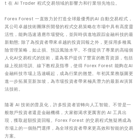
t 在 AI Trader 程式交易領域的影響力和行業領先地位。
Forex Forest 一直致力於打造全球最優秀的AI 自動交易程式，
其公司卓越技術團隊所開發的程式交易策略在市場中具有高度靈
活性，能夠迅速適應市場變化，並與時俱進地跟踪金融科技的最
新動態; 除了為投資者帶來卓越的投資回報之外，更採用多種風
險管理策略，如止損、預設風險水平。不僅提供了專業的高端個
人化AI交易程式的技術，還為客戶提供了豐富的教育資源，包括
線上視頻培訓、線下教程及指導，使得 Forex Forest 能夠在AI
金融科技市場上迅速崛起，成為行業的翹楚。年初其業務版圖更
進一步拓展至新加坡，為市場投資者帶來極具潛力的最新AI演算
法技術。
隨著 AI 技術的普及化，許多投資者皆轉向人工智能。不管是一
般散戶投資者還是金融機構，大家都渴求更厲害的 AI 工具出
現，獲取超額投資回報。Forex Forest 的交易程式無疑將成為
市場上的一個熱門選擇，為全球投資者帶來更高效和智能的交易
方案。