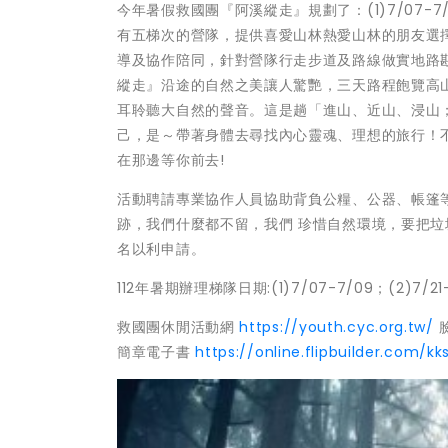
今年暑假救國團『阿溪縱走』規劃了：(1)7/07-7/09；(2
有五梯次的營隊，提供喜愛山林熱愛山林的朋友選
導及協作陪同，針對營隊行走步道及路線做實地路
縱走』沿途的自然之美讓人驚艷，三天路程飽覽高
耳聆聽大自然的聲音。這是趟「進山、近山、浸山；
己，是～帶著身體去尋找內心靈魂、理想的旅行！
在那邊等你前去!
活動聘請專業協作人員協助背負公糧、公器、帳篷等
跡，我們什麼都不留，我們 珍惜自然環境，要把
名以利申請。
112年暑期辦理梯隊日期:(1)7/07-7/09；(2)7/21-7
救國團休閒活動網
https://youth.cyc.org.tw/
簡章電子書
https://online.flipbuilder.com/kk