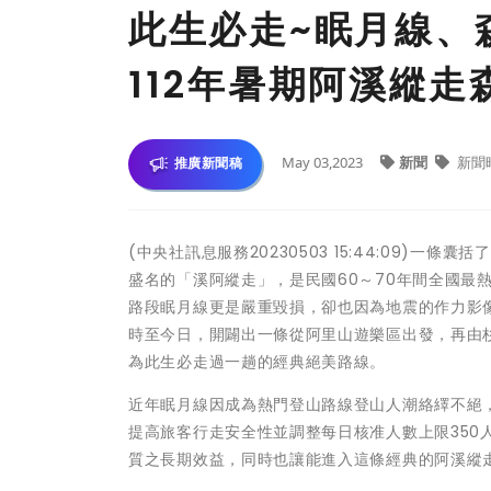
此生必走~眠月線、
112年暑期阿溪縱
May 03,2023
新聞
新聞
推廣新聞稿
(中央社訊息服務20230503 15:44:09
盛名的「溪阿縱走」，是民國60～70年間全國最
路段眠月線更是嚴重毀損，卻也因為地震的作力影
時至今日，開闢出一條從阿里山遊樂區出發，再由
為此生必走過一趟的經典絕美路線。
近年眠月線因成為熱門登山路線登山人潮絡繹不絕，
提高旅客行走安全性並調整每日核准人數上限35
質之長期效益，同時也讓能進入這條經典的阿溪縱