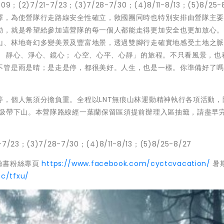
)7/21-7/23；(3)7/28-7/30；(4)8/11-8/13；(5)8/25-
擇，為使營隊行走路線安全性確立，救國團同時也特別安排由營隊主
勘，就是希望給參加這營隊的每一個人都能走得更加安全也更加放心
山、林地奇幻多變美景及豐富地景，透過雙腳行走確實地感受土地之
 靜心、淨心、鏡心； 心空、心平、心靜」的旅程。不只看風景，也
不管是雨是晴；是走是停，都很美好。人生，也是一樣。你準備好了嗎
，個人無須分擔負重。全程以LNT無痕山林運動精神執行各項活動，
垃圾帶下山。本營隊路線經一葉蘭保留區須提前辦理入區抽籤，請盡早
/23；(3)7/28-7/30；(4)8/11-8/13；(5)8/25-8/27
臉書粉絲專頁
https://www.facebook.com/cyctcvacation/
暑
sc/tfxu/