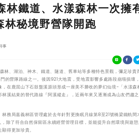
森林鐵道、水漾森林一次擁有
走森林秘境野營隊開跑
時事
)一條囊括了森林、湖泊、神木、鐵道、隧道、舊車站等多種特色景觀，彌足珍貴
熱門的營隊路線之一。後因921大地震，受地震影響多處路段崩塌損壞
像，在鹿屈山下石鼓盤溪源頭形成一座美不勝收的夢幻仙境-「水漾森
杉林溪結束的替代路線『阿溪縱走』，近兩年來又逐漸成為山友們趨
林務局嘉義林區管理處於去年針對更換眠月線第8至21號橋梁鐵軌間
0人，除了符合自然保留區永續經營管理目標，並能提升自然環境與遊憩
走顯得更加珍貴。