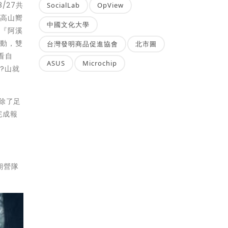
8/27共
SocialLab
OpView
要高山嚮
中國文化大學
。『阿溪
脈動，雙
台灣發明商品促進協會
北市圖
看自
ASUS
Microchip
?山就
除了足
完成報
期營隊