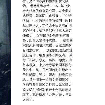
社，是台灣最具影響力的新聞媒
體。 經歷組織改造，1973年中央
社改組為股份有限公司，以企業方
式經營；隨著民主化發展，1996年
依據「中央通訊社設置條例」改制
為財團法人，定位為全民共有的國
家通訊社，獨立超然執行三大法定
任務： ．辦理國內外新聞報導業
務，服務大眾傳播媒體。 ．辦理國
家對外新聞通訊業務，促進國際對
台灣之瞭解。 ．加強與國際新聞通
訊社合作，增進國際新聞交流。 秉
持「正確、領先、客觀、翔實」的
基本原則，中央社專業新聞團隊每
天以中、英、日文即時對外發出上
千則新聞、照片、圖表、影音與資
訊，是台灣唯一多語文新聞媒體，
服務對象從媒體客戶擴大為閱聽大
眾；從台灣民眾延伸至全球僑胞與
讀者，充分扮演「台灣之眼，世界
之窗」。