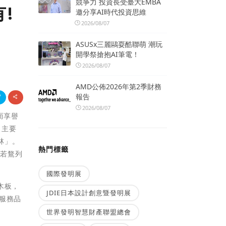
競爭力 投資長受臺大EMBA
!
邀分享AI時代投資思維
2026/08/07
ASUSx三麗鷗耍酷聯萌 潮玩
開學祭搶抱AI筆電！
2026/08/07
AMD公佈2026年第2季財務
報告
2026/08/07
而享譽
，主要
林」。
熱門標籤
之若鶩列
國際發明展
木板，
JDIE日本設計創意暨發明展
服務品
世界發明智慧財產聯盟總會