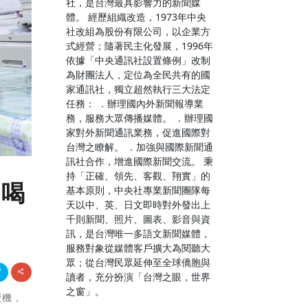
社，是台灣最具影響力的新聞媒
體。 經歷組織改造，1973年中央
社改組為股份有限公司，以企業方
式經營；隨著民主化發展，1996年
依據「中央通訊社設置條例」改制
為財團法人，定位為全民共有的國
家通訊社，獨立超然執行三大法定
任務： ．辦理國內外新聞報導業
務，服務大眾傳播媒體。 ．辦理國
家對外新聞通訊業務，促進國際對
台灣之瞭解。 ．加強與國際新聞通
訊社合作，增進國際新聞交流。 秉
持「正確、領先、客觀、翔實」的
漿喝
基本原則，中央社專業新聞團隊每
天以中、英、日文即時對外發出上
千則新聞、照片、圖表、影音與資
訊，是台灣唯一多語文新聞媒體，
服務對象從媒體客戶擴大為閱聽大
眾；從台灣民眾延伸至全球僑胞與
讀者，充分扮演「台灣之眼，世界
之窗」。
漿機，