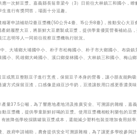
周供應一次鮮豆漿。嘉義縣長翁章梁今（3）日前往大林鎮三和國小，瞭
學生進行有獎問答，場面十分逗趣。
糧署申請補助12臺豆漿機(50公升4臺、15公升8臺)，推動安心大豆
校採購產銷履歷大豆，將新鮮大豆磨製成豆漿，提供學童優質營養補給品
員江志明等人一同前往視察豆漿機執行狀況。
高中、大埔鄉大埔國中小、朴子市松梅國小、朴子市大鄉國小、布袋鎮
興國小、民雄鄉大崎國小、溪口鄉柴林國小、大林鎮三和國小、梅山
採黃豆或黑豆整顆豆子進行烹煮，保留豆子本身的營養，讓小朋友能夠吸
過濾方式保留豆渣，口感像是綠豆沙牛奶，豆渣讓飲用口感更香濃美
年產量37.5公噸，為了響應地產地消及推廣安全、可溯源的雜糧，嘉
自動豆漿機，提供學童新鮮好喝的豆漿。使用豆漿機相較利樂包的豆
元，有效降低學校採購罐裝豆漿成本，還能減少塑料包裝並增加食用頻率
費、政府申請補助，農會提供安全可溯源雜糧，為了讓更多學校參與