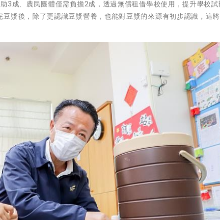
助3成、農民團體僅需負擔2成，透過無償租借學校使用，提升學校試
完豆漿後，除了更認識豆漿營養，也能對豆漿的來源有初步認識，這