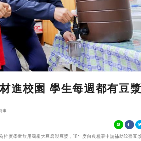
材進校園 學生每週都有豆
時事
嘉義縣政府為推廣學童飲用國產大豆磨製豆漿，111年度向農糧署申請補助12臺豆