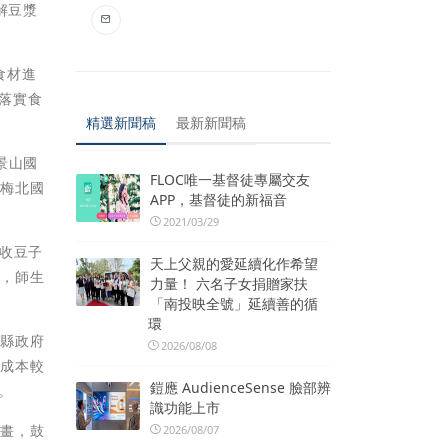
解豆漿
食材進
，落實食
精選新聞稿
最新新聞稿
景山國
FLOC唯一基督徒專屬交友
鄉梅北國
APP，基督徒的新福音
2021/03/29
收豆子
天上父親的愛延續化作希望
味，師生
力量！ 六名子女捐贈家扶
「南投映全號」延續善的循
環
義縣政府
2026/08/08
漿成本較
鎧應 AudienceSense 臉部辨
。
識功能上市
計畫，鼓
2026/08/07