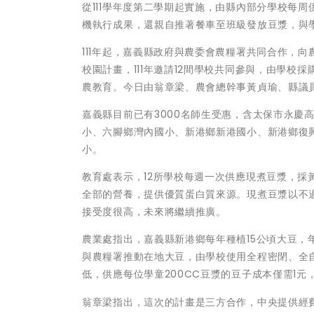
從111學年度第二學期起實施，由縣內部分學校每
機執行成果，還親自推著餐車至班級發放豆漿，與
111年起，嘉義縣政府與農委會農糧署共同合作，向農
校園計畫，111年邀請12間學校共同參與，由學
農教育。今日由翁章梁、農會總幹事黃貞瑜、縣議
嘉義縣目前已有3000名師生受惠，含太保市永慶
小、六腳鄉灣內國小、新港鄉新港國小、新港鄉復
小。
教育處表示，12所學校每週一次供應現煮豆漿，
全部的營養，提供優質蛋白質來源。現煮豆漿以不
接受度很高，未來將繼續推廣。
農業處指出，嘉義縣新港鄉每年種植15公頃大豆，
與農糧署推動在地大豆，由學校使用全程密閉、全
低，供應每位學童200CC豆漿的豆子成本僅需1
翁章梁指出，這次的計畫是三方合作，中央提供經