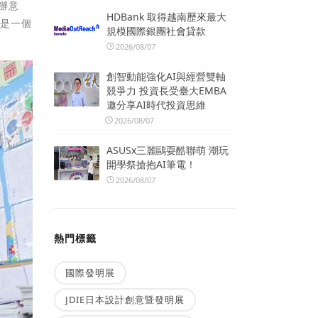
辦意
HDBank 取得越南歷來最大
將是一個
規模國際銀團社會貸款
2026/08/07
創智動能強化AI與經營雙軸
競爭力 投資長受臺大EMBA
邀分享AI時代投資思維
2026/08/07
ASUSx三麗鷗耍酷聯萌 潮玩
開學祭搶抱AI筆電！
2026/08/07
熱門標籤
國際發明展
JDIE日本設計創意暨發明展