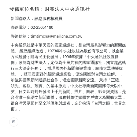
發佈單位名稱：財團法人中央通訊社
新聞聯絡人：訊息服務核稿員
聯絡電話：02-25051180
聯絡信箱：
timtimcna@mail.cna.com.tw
中央通訊社是中華民國的國家通訊社，是台灣最具影響力的新聞媒
體。 經歷組織改造，1973年中央社改組為股份有限公司，以企業
方式經營；隨著民主化發展，1996年依據「中央通訊社設置條
例」改制為財團法人，定位為全民共有的國家通訊社，獨立超然執
行三大法定任務： ．辦理國內外新聞報導業務，服務大眾傳播媒
體。 ．辦理國家對外新聞通訊業務，促進國際對台灣之瞭解。 ．
加強與國際新聞通訊社合作，增進國際新聞交流。 秉持「正確、
領先、客觀、翔實」的基本原則，中央社專業新聞團隊每天以中、
英、日文即時對外發出上千則新聞、照片、圖表、影音與資訊，是
台灣唯一多語文新聞媒體，服務對象從媒體客戶擴大為閱聽大眾；
從台灣民眾延伸至全球僑胞與讀者，充分扮演「台灣之眼，世界之
窗」。