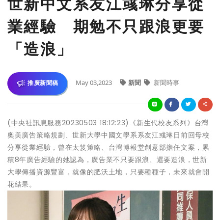
世新中文系友江彧琳分享從
業經驗 期勉不只跟浪更要
「造浪」
May 03,2023
新聞
新聞時事
推廣新聞稿
(中央社訊息服務20230503 18:12:23)《新生代校友系列》台灣
奧美廣告策略規劃、世新大學中國文學系系友江彧琳日前回母校
分享從業經驗，曾在太笈策略、台灣博報堂創意部擔任文案，累
積8年廣告經驗的她認為，廣告業不只要跟浪、還要造浪，世新
大學傳播資源豐富，就像的肥沃土地，只要種種子，未來就會開
花結果。