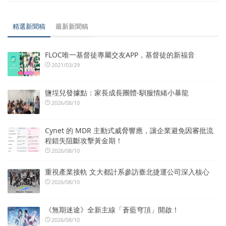
精選新聞稿
最新新聞稿
FLOC唯一基督徒專屬交友APP，基督徒的新福音
2021/03/29
鹽埕兒發據點：家長成長團體-馴服情緒小暴龍
2026/08/10
Cynet 的 MDR 主動式威脅響應，讓企業避免因審批流
程錯失阻斷攻擊黃金期！
2026/08/10
重視產業接軌 文大都計系參訪臺北捷運公司深入核心
2026/08/10
《無期迷途》全新主線「蒼藍穹頂」開啟！
2026/08/10