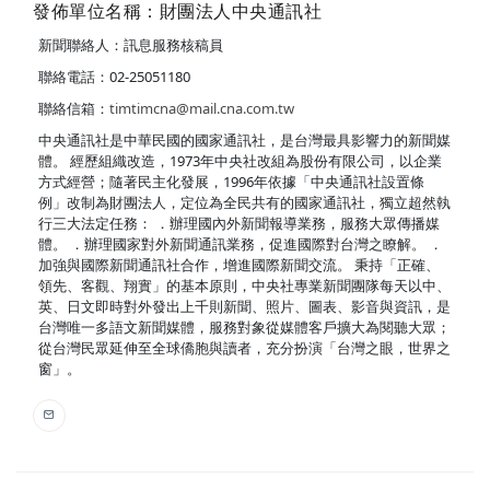
發佈單位名稱：財團法人中央通訊社
新聞聯絡人：訊息服務核稿員
聯絡電話：02-25051180
聯絡信箱：
timtimcna@mail.cna.com.tw
中央通訊社是中華民國的國家通訊社，是台灣最具影響力的新聞媒
體。 經歷組織改造，1973年中央社改組為股份有限公司，以企業
方式經營；隨著民主化發展，1996年依據「中央通訊社設置條
例」改制為財團法人，定位為全民共有的國家通訊社，獨立超然執
行三大法定任務： ．辦理國內外新聞報導業務，服務大眾傳播媒
體。 ．辦理國家對外新聞通訊業務，促進國際對台灣之瞭解。 ．
加強與國際新聞通訊社合作，增進國際新聞交流。 秉持「正確、
領先、客觀、翔實」的基本原則，中央社專業新聞團隊每天以中、
英、日文即時對外發出上千則新聞、照片、圖表、影音與資訊，是
台灣唯一多語文新聞媒體，服務對象從媒體客戶擴大為閱聽大眾；
從台灣民眾延伸至全球僑胞與讀者，充分扮演「台灣之眼，世界之
窗」。