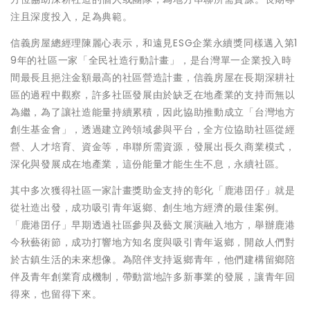
注且深度投入，足為典範。
信義房屋總經理陳麗心表示，和遠見ESG企業永續獎同樣邁入第1
9年的社區一家「全民社造行動計畫」，是台灣單一企業投入時
間最長且挹注金額最高的社區營造計畫，信義房屋在長期深耕社
區的過程中觀察，許多社區發展由於缺乏在地產業的支持而無以
為繼，為了讓社造能量持續累積，因此協助推動成立「台灣地方
創生基金會」，透過建立跨領域參與平台，全方位協助社區從經
營、人才培育、資金等，串聯所需資源，發展出長久商業模式，
深化與發展成在地產業，這份能量才能生生不息，永續社區。
其中多次獲得社區一家計畫獎助金支持的彰化「鹿港囝仔」就是
從社造出發，成功吸引青年返鄉、創生地方經濟的最佳案例。
「鹿港囝仔」早期透過社區參與及藝文展演融入地方，舉辦鹿港
今秋藝術節，成功打響地方知名度與吸引青年返鄉，開啟人們對
於古鎮生活的未來想像。為陪伴支持返鄉青年，他們建構留鄉陪
伴及青年創業育成機制，帶動當地許多新事業的發展，讓青年回
得來，也留得下來。