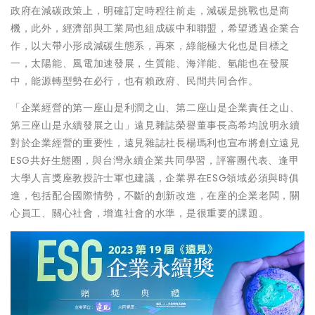
政府在減碳政策上，明確訂定時程往前走，減碳是挑戰也是商
機，此外，經濟部與工業局也組成碳中和聯盟，希望透過企業合
作，以大帶小形成減碳生態系，再來，綠能極大化也是目標之
一，太陽能、風電加速發展，生質能、海洋能、氫能也在發展
中，能源轉型勢在必行，也有賴政府、民間共同合作。
「企業經營的第一座山是利潤之山、第二座山是企業責任之山、
第三座山是永續發展之山」遠見雜誌榮譽董事長高希均說明永續
對於企業經營的重要性，遠見雜誌社長楊瑪利也宣布將創立遠見
ESG共好生態圈，與台灣永續企業共同學習，評審團代表、逢甲
大學人言獎座教授許士軍也建議，企業界在ESG領域必須與時俱
進，包括配合國際情勢，不斷的創新改進，在座的企業老闆，關
心員工、關心社會，增進社會的水準，是很重要的課題。