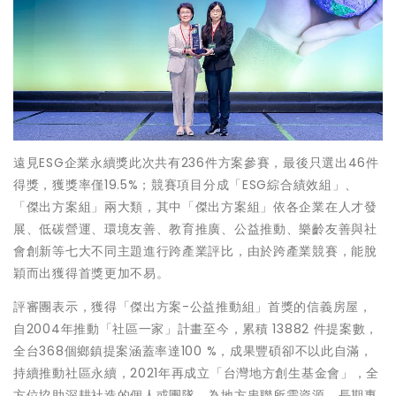
遠見ESG企業永續獎此次共有236件方案參賽，最後只選出46件
得獎，獲獎率僅19.5%；競賽項目分成「ESG綜合績效組」、
「傑出方案組」兩大類，其中「傑出方案組」依各企業在人才發
展、低碳營運、環境友善、教育推廣、公益推動、樂齡友善與社
會創新等七大不同主題進行跨產業評比，由於跨產業競賽，能脫
穎而出獲得首獎更加不易。
評審團表示，獲得「傑出方案-公益推動組」首獎的信義房屋，
自2004年推動「社區一家」計畫至今，累積 13882 件提案數，
全台368個鄉鎮提案涵蓋率達100 %，成果豐碩卻不以此自滿，
持續推動社區永續，2021年再成立「台灣地方創生基金會」，全
方位協助深耕社造的個人或團隊，為地方串聯所需資源。長期專