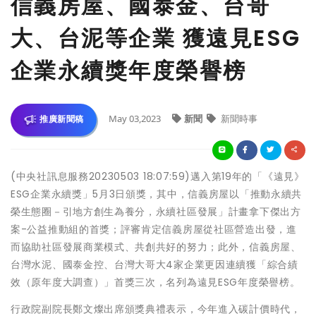
信義房屋、國泰金、台哥
大、台泥等企業 獲遠見ESG
企業永續獎年度榮譽榜
May 03,2023
新聞
新聞時事
推廣新聞稿
(中央社訊息服務20230503 18:07:59)邁入第19年的「《遠見》
ESG企業永續獎」5月3日頒獎，其中，信義房屋以「推動永續共
榮生態圈－引地方創生為養分，永續社區發展」計畫拿下傑出方
案-公益推動組的首獎；評審肯定信義房屋從社區營造出發，進
而協助社區發展商業模式、共創共好的努力；此外，信義房屋、
台灣水泥、國泰金控、台灣大哥大4家企業更因連續獲「綜合績
效（原年度大調查）」首獎三次，名列為遠見ESG年度榮譽榜。
行政院副院長鄭文燦出席頒獎典禮表示，今年進入碳計價時代，