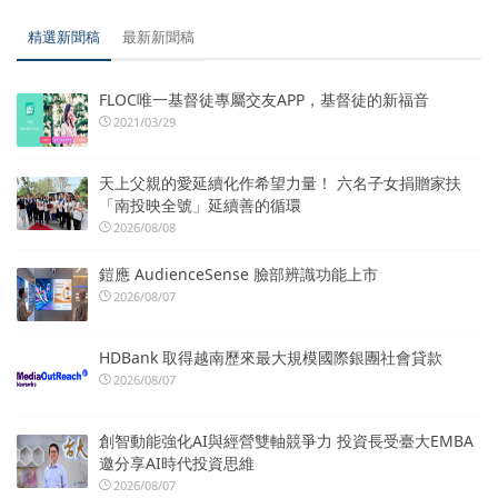
精選新聞稿
最新新聞稿
FLOC唯一基督徒專屬交友APP，基督徒的新福音
2021/03/29
天上父親的愛延續化作希望力量！ 六名子女捐贈家扶
「南投映全號」延續善的循環
2026/08/08
鎧應 AudienceSense 臉部辨識功能上市
2026/08/07
HDBank 取得越南歷來最大規模國際銀團社會貸款
2026/08/07
創智動能強化AI與經營雙軸競爭力 投資長受臺大EMBA
邀分享AI時代投資思維
2026/08/07