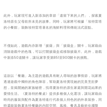
此外，玩家現可進入新添加的章節「遺留下來的人們」，探索夏
洛特原生父母前所未見的故事。同時，玩家將可根據「埃特雷塔
的小餐館」裝飾埃特雷塔著名的海鮮料理和傳統法式甜點。
不僅如此，遊戲內亦新增「披薩」與「披薩盒」關卡，玩家藉由
消除遊戲中的色塊，可以打開披薩盒或移除披薩片。此外，遊戲
中新添50道關卡，讓玩家享受第851至900關卡的挑戰。
這款以「餐廳」為主題的遊戲具有耐人尋味的故事情節，玩家將
透過遊戲中獨特的角色陣容，幫助夏洛特實現她的完美烹飪夢
想，並揭開她的家族秘密，找尋夏洛特的原生家庭與開花結果的
愛情生活。《夏洛特的餐桌》提供多種個人化選項，讓玩家藉由
時尚的服裝與配件為夏洛特進行代表個人特色的的外表裝扮，同
時還能裝飾夏洛特餐廳的內部空間、風格、餐具及藝術化擺盤