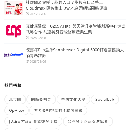
社群觸及會變，品牌入口要掌握在自己手上：
Cloudmax 匯智推出 .tw／.台灣網域限時優惠
2026/08/06
真健康醫療（02697.HK）與天津具身智能創新中心達成
戰略合作 共建具身智能醫療產業生態
2026/08/06
陳嘉樺Ella選擇Sennheiser Digital 6000打造震撼動人
的青春狂歡
2026/08/06
熱門標籤
北市圖
國際發明展
中國文化大學
SocialLab
OpView
世界發明智慧財產聯盟總會
JDIE日本設計創意暨發明展
台灣發明商品促進協會