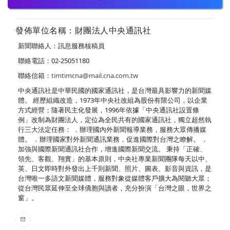
發佈單位名稱：財團法人中央通訊社
新聞聯絡人：訊息服務核稿員
聯絡電話：02-25051180
聯絡信箱：
timtimcna@mail.cna.com.tw
中央通訊社是中華民國的國家通訊社，是台灣最具影響力的新聞媒
體。 經歷組織改造，1973年中央社改組為股份有限公司，以企業
方式經營；隨著民主化發展，1996年依據「中央通訊社設置條
例」改制為財團法人，定位為全民共有的國家通訊社，獨立超然執
行三大法定任務： ．辦理國內外新聞報導業務，服務大眾傳播媒
體。 ．辦理國家對外新聞通訊業務，促進國際對台灣之瞭解。 ．
加強與國際新聞通訊社合作，增進國際新聞交流。 秉持「正確、
領先、客觀、翔實」的基本原則，中央社專業新聞團隊每天以中、
英、日文即時對外發出上千則新聞、照片、圖表、影音與資訊，是
台灣唯一多語文新聞媒體，服務對象從媒體客戶擴大為閱聽大眾；
從台灣民眾延伸至全球僑胞與讀者，充分扮演「台灣之眼，世界之
窗」。