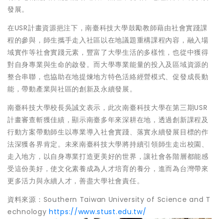
發展。
在USR計畫資源挹注下，南臺科技大學鼓勵教師藉由社會實踐課
程的參與，師生攜手走入社區以在地議題重構課程內容，融入場
域實作等社會實踐元素，豐富了大學生活的多樣性，也從中獲得
對自身專業與生命的啟發。而大學專業能量的投入及區域資源的
整合串聯，也協助在地提煉地方特色活絡經營模式、促發成長動
能，帶動產業與社區的創新及永續發展。
南臺科技大學校長吳誠文表示，此次南臺科技大學在第三期USR
計畫審查斬獲佳績，顯示南臺多年來深耕在地，透過創新課程及
行動方案帶動師生以專業導入社會實踐、落實永續發展目標的作
法深獲各界肯定。未來南臺科技大學將持續引領師生走出校園、
走入地方，以自身專業打造更美好的世界，讓社會各階層都能感
受這份美好，使文化素養成為人才培育的養分，進而為台灣帶來
更多活力與永續人才，善盡大學社會責任。
資料來源：Southern Taiwan University of Science and T
echnology
https://www.stust.edu.tw/