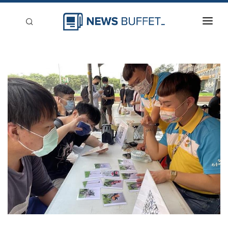
回到首頁
新聞稿分類
登入
刊登