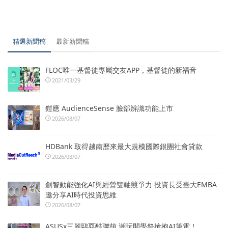
精選新聞稿
最新新聞稿
FLOC唯一基督徒專屬交友APP，基督徒的新福音
2021/03/29
鎧應 AudienceSense 臉部辨識功能上市
2026/08/07
HDBank 取得越南歷來最大規模國際銀團社會貸款
2026/08/07
創智動能強化AI與經營雙軸競爭力 投資長受臺大EMBA
邀分享AI時代投資思維
2026/08/07
ASUSx三麗鷗耍酷聯萌 潮玩開學祭搶抱AI筆電！