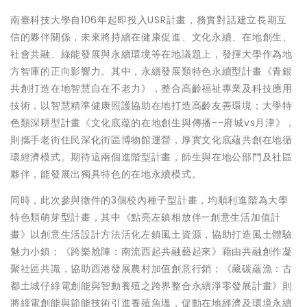
南臺科技大學自106年起即投入USR計畫，務實對話建立長期互
信的夥伴關係，未來將持續在健康促進、文化永續、在地創生、
社會共融、綠能發展與永續環境等在地議題上，發揮大學作為地
方智庫的正向影響力。其中，永續發展類特色永續型計畫《青銀
共創打造在地智慧自在不老力》，整合高齡福祉專業及科技應用
技術，以智慧精準健康照護協助在地打造高齡友善環境；大學特
色類深耕型計畫《文化底蕴的在地創生與傳播--府城vs月津》，
則攜手老街住民深化街區博物館運營，厚實文化底蘊共創在地循
環經濟模式。期待這兩個進階型計畫，師生與在地公部門及社區
夥伴，能發展出獨具特色的在地永續模式。
同時，此次參與徵件的3個校內種子型計畫，均順利進階為大學
特色類萌芽型計畫，其中《點亮左鎮相放伴—創意生活加值計
畫》以創意生活設計方法活化左鎮風土資源，協助打造風土體驗
魅力小鎮；《跨樂尬陣：南流西起共融藝起來》藉由共融創作凝
聚社區共識，協助西港發展農村加值創意行銷；《藏碳蘊漁：古
都土城仔綠電創能與智動養殖之跨界整合永續淨零發展計畫》則
將綠電創能與節能技術引進養殖魚塭，促動在地經濟及環境永續