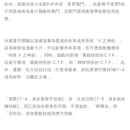
此外，遊戲內加入全新PvP內容「異界戰鬥」，玩家將可使用5名
不同英雄角色進行戰略性戰鬥，且戰鬥環境會隨季節變化而改
變。
玩家還可體驗以漫威漫畫為靈感的全新成長系統「X 之神劍。」
該系統類似漫畫卡片，可以影響所有英雄，也可透過附魔獲得
「特殊 X 之神劍」。同時，遊戲內新增「重鑄領悟的C.T.P.」，
玩家可獲得「萬能領悟的 C.T.P.」與「輝煌領悟的 C.T.P.」。此
外，通關「巨大頭目討伐：行星吞噬者」的玩家將可獲得1個T-4
成長材料「法爾廷之魂」。
「星爵(T-4，具全新幫手技能)」與「火箭浣熊(T-3，具全新終
極技能)」現已添加全新角色升階。不僅如此，「螳螂女」與
「涅布拉」添加覺醒技能與潛力突破。