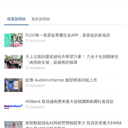
精選新聞稿
最新新聞稿
FLOC唯一基督徒專屬交友APP，基督徒的新福音
2021/03/29
天上父親的愛延續化作希望力量！ 六名子女捐贈家扶
「南投映全號」延續善的循環
2026/08/08
鎧應 AudienceSense 臉部辨識功能上市
2026/08/07
HDBank 取得越南歷來最大規模國際銀團社會貸款
2026/08/07
創智動能強化AI與經營雙軸競爭力 投資長受臺大EMBA