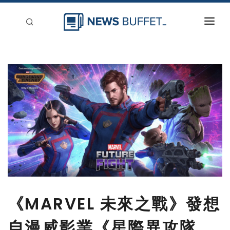
回到首頁
新聞稿分類
登入
刊登
《MARVEL 未來之戰》發想
自漫威影業《星際異攻隊