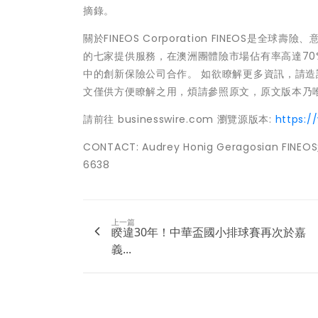
摘錄。
關於FINEOS Corporation FINEOS
的七家提供服務，在澳洲團體險市場佔有率高達70
中的創新保險公司合作。 如欲瞭解更多資訊，請造訪：
文僅供方便瞭解之用，煩請參照原文，原文版本乃
請前往 businesswire.com 瀏覽源版本:
https:
CONTACT: Audrey Honig Geragosian FINE
6638
上一篇
睽違30年！中華盃國小排球賽再次於嘉
義...