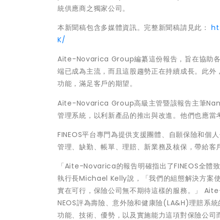
統供應商之獨家公司。
本新聞稿包含多媒體資訊。完整新聞稿請見此：
h
K/
Aite-Novarica Group編纂這份報告，
端已成為主流，而且這股趨勢正在持續成長。此外
功能，滿足客戶的期望。
Aite-Novarica Group高級主管暨該報告主
管理系統，以利新產品的推出與改進。他們也應當
FINEOS平台專門為提供支援團體、自願保險和個
管理、缺勤、帳單、理賠、新業務及核保，帶給客
「Aite-Novarica的報告明確指出了FINEO
執行長Michael Kelly說，「我們的組態解
實在可行，保險公司無不期待這樣的服務。」 Aite-Nov
NEOS評為壽險、意外險和健康險(LA&H)理賠系
功能、技術、優勢，以及實施能力這項對保險公司而