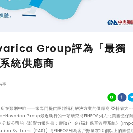
ovarica Group評為「最獨
系統供應商
時事
INEOS是其所在類別中唯一一家專門提供團體福利解決方案的供應商 亞特蘭大-
ite-Novarica Group最近執行的一項研究將FINEOS列入北美團體保
析公司的《影響力報告書：壽險/年金/福利保單管理系統》(Impac
dministration Systems (PAS)) 將FINEOS列為客戶數量在20個以上的