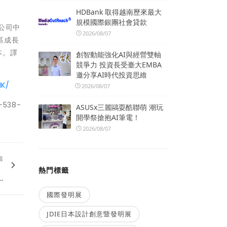
HDBank 取得越南歷來最大
規模國際銀團社會貸款
險公司中
2026/08/07
區成長
本。譯
創智動能強化AI與經營雙軸
競爭力 投資長受臺大EMBA
邀分享AI時代投資思維
HK/
2026/08/07
-538-
ASUSx三麗鷗耍酷聯萌 潮玩
開學祭搶抱AI筆電！
2026/08/07
篇
力
熱門標籤
.
國際發明展
JDIE日本設計創意暨發明展