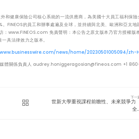
是全球壽險、意外和健康保險公司核心系統的一流供應商，為美國十大員工福利保
%。FINEOS的員工和辦事處遍及全球，並持續與北美、歐洲和亞太地
www.FINEOS.com 免責聲明：本公告之原文版本乃官方授權版
唯一具法律效力之版本。
//www.businesswire.com/news/home/20230501005094/zh-
OS媒體關係負責人 audrey.honiggeragosian@fineos.com +1 860
下一
世新大學重視課程前瞻性、未來競爭
全..