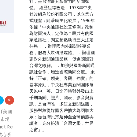
社，是台灣最具影響力的新聞媒
體。 經歷組織改造，1973年中央
社改組為股份有限公司，以企業方
式經營；隨著民主化發展，1996年
依據「中央通訊社設置條例」改制
為財團法人，定位為全民共有的國
家通訊社，獨立超然執行三大法定
任務： ．辦理國內外新聞報導業
務，服務大眾傳播媒體。 ．辦理國
家對外新聞通訊業務，促進國際對
台灣之瞭解。 ．加強與國際新聞通
訊社合作，增進國際新聞交流。 秉
持「正確、領先、客觀、翔實」的
基本原則，中央社專業新聞團隊每
天以中、英、日文即時對外發出上
千則新聞、照片、圖表、影音與資
訊，是台灣唯一多語文新聞媒體，
服務對象從媒體客戶擴大為閱聽大
-(美國
眾；從台灣民眾延伸至全球僑胞與
險市場
讀者，充分扮演「台灣之眼，世界
t Re
之窗」。
團體核心系