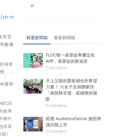
4/zh-H
採用雲
精選新聞稿
最新新聞稿
位和數據
FLOC唯一基督徒專屬交友
APP，基督徒的新福音
能的保單
2021/03/29
優勢。」
天上父親的愛延續化作希望
生命週期
力量！ 六名子女捐贈家扶
「南投映全號」延續善的循
環
NEOS
2026/08/08
的效率
中將FI
鎧應 AudienceSense 臉部辨
識功能上市
包括其
2026/08/07
系統》