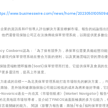
ttps://www.businesswire.com/news/home/2023050100509
旨在協助各企業的資訊長和IT領導人評估解決方案並瞭解市場。報告的結論指出
，他們還發現保險公司正在汰換傳統保單管理系統，以期提供更多數
筆Nancy Casbarro認為：「為了保有競爭力，承保單位需要具備組態功
考慮現代保單管理系統在整合方面的便利，以及實施雲端託管的潛在
人保險雲端軟體即服務(SaaS)保單管理而打造。它提供保單及會員的
戶更多靈活性，提高上市速度。
S全體致力達成的目標——為北美保單管理系統打造市場領先的解決方案，」FI
決方案使壽險、意外險和健康險保險公司能以較低的成本為將來做好準備，它
arica過去一向在其《市場領航者》(Market Navigator) 報告
統的北美地區市場領導者，並介紹了FINEOS涵蓋面極廣的多方位能力，
言最關鍵的能力。 閱讀《影響力報告書：壽險/年金/福利保單管理