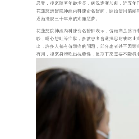
忍受，後來隨著年齡增長，病況逐漸加劇，近五年
花蓮慈濟醫院神經內科陳俞名醫師，開始使用偏頭
逐漸擺脫三十年來的疼痛惡夢。
花蓮慈院神經內科陳俞名醫師表示，偏頭痛是盛行
吵、噁心想吐等症狀，多數患者會選擇忍耐或吃止
出，許多人都有偏頭痛的問題，部分患者甚至因頭
有用，後來身體吃出抗藥性，長期下來需要不斷尋