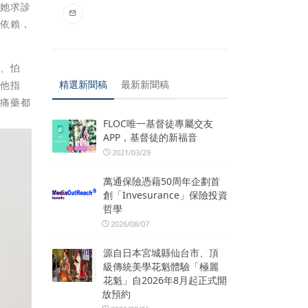
到她求診
的依賴，
光、怕
精選新聞稿
最新新聞稿
。他指
止痛藥都
FLOC唯一基督徒專屬交友
APP，基督徒的新福音
2021/03/29
萬通保險憑藉50周年企劃首
創「Invesurance」保險投資
哲學
2026/08/07
源自日本宮城縣仙台市、頂
級傳統美學花魁體驗「極麗
花魁」自2026年8月起正式開
放預約