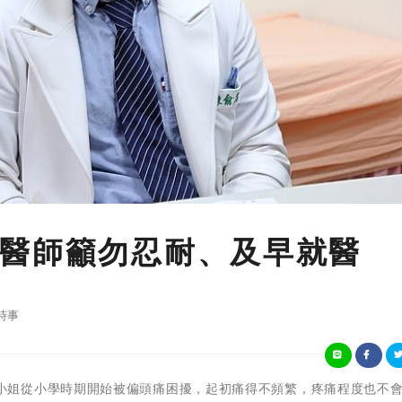
醫師籲勿忍耐、及早就醫
時事
四十歲的王小姐從小學時期開始被偏頭痛困擾，起初痛得不頻繁，疼痛程度也不