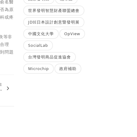
陳俞名醫
是否為原
世界發明智慧財產聯盟總會
經科或疼
JDIE日本設計創意暨發明展
中國文化大學
OpView
炎等非
是合理
SocialLab
找到問題
台灣發明商品促進協會
Microchip
政府補助
篇
.