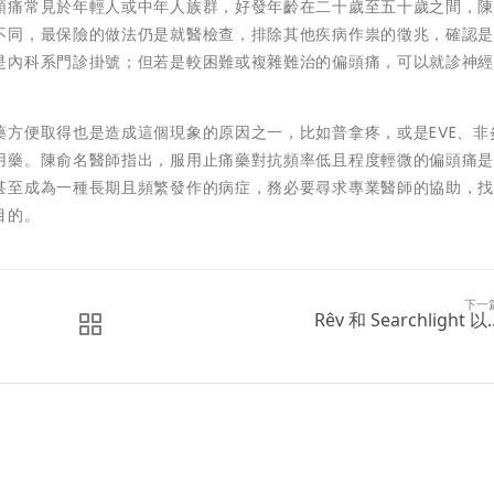
頭痛常見於年輕人或中年人族群，好發年齡在二十歲至五十歲之間，
不同，最保險的做法仍是就醫檢查，排除其他疾病作祟的徵兆，確認
是內科系門診掛號；但若是較困難或複雜難治的偏頭痛，可以就診神
方便取得也是造成這個現象的原因之一，比如普拿疼，或是EVE、非
用藥。陳俞名醫師指出，服用止痛藥對抗頻率低且程度輕微的偏頭痛
甚至成為一種長期且頻繁發作的病症，務必要尋求專業醫師的協助，
目的。
下一
Rêv 和 Searchlight 以..