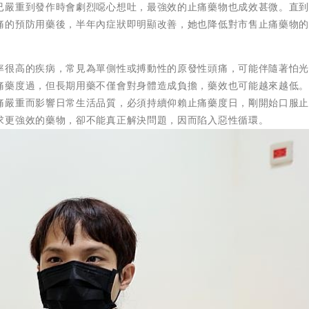
已嚴重到發作時會劇烈噁心想吐，最強效的止痛藥物也成效甚微。直
痛的預防用藥後，半年內症狀即明顯改善，她也降低對市售止痛藥物
率很高的疾病，常見為單側性或搏動性的原發性頭痛，可能伴隨著怕
痛藥度過，但長期用藥不僅會對身體造成負擔，藥效也可能越來越低
痛嚴重而影響日常生活品質，必須持續仰賴止痛藥度日，剛開始口服
求更強效的藥物，卻不能真正解決問題，因而陷入惡性循環。