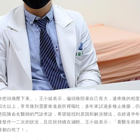
快把頭痛壓下來。」王小姐表示，偏頭痛陪著自己長大，連疼痛的程
四次以上，常常痛到需要衝進廁所裡嘔吐，多年來試過多種止痛藥，
慈院陳俞名醫師的門診求診，希望能找到原因和解決辦法，在經過半
僅發作一二次的狀況，且症狀持續在減輕。王小姐表示：「看醫生前
藥都白吃了！」