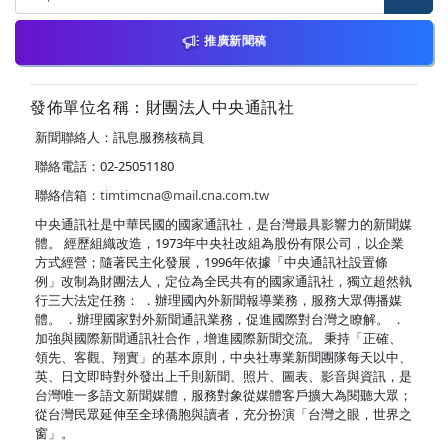
推廣新聞稿
發佈單位名稱：財團法人中央通訊社
新聞聯絡人：訊息服務核稿員
聯絡電話：02-25051180
聯絡信箱：
timtimcna@mail.cna.com.tw
中央通訊社是中華民國的國家通訊社，是台灣最具影響力的新聞媒
體。 經歷組織改造，1973年中央社改組為股份有限公司，以企業
方式經營；隨著民主化發展，1996年依據「中央通訊社設置條
例」改制為財團法人，定位為全民共有的國家通訊社，獨立超然執
行三大法定任務： ．辦理國內外新聞報導業務，服務大眾傳播媒
體。 ．辦理國家對外新聞通訊業務，促進國際對台灣之瞭解。 ．
加強與國際新聞通訊社合作，增進國際新聞交流。 秉持「正確、
領先、客觀、翔實」的基本原則，中央社專業新聞團隊每天以中、
英、日文即時對外發出上千則新聞、照片、圖表、影音與資訊，是
台灣唯一多語文新聞媒體，服務對象從媒體客戶擴大為閱聽大眾；
從台灣民眾延伸至全球僑胞與讀者，充分扮演「台灣之眼，世界之
窗」。