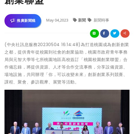
創業聯盟
May 04,2023
新聞
新聞時事
推廣新聞稿
(中央社訊息服務20230504 16:14:48)為打造桃園成為創新創業
之都，提供青年從校園到社會的創業協助，桃園市政府青年事務
局與元智大學等七所桃園地區高校簽訂「桃園校園創業聯盟」合
作備忘錄，將提供資源、人才等合作交流事務，分享設備資源、
場地設施，共同辦理「你，可以改變未來」創新創業系列競賽、
課程、聚會、參訪觀摩、展覽等活動。