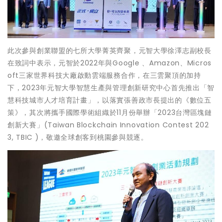
此次參與創業聯盟的七所大學菁英齊聚，元智大學徐澤志副校長
在致詞中表示，元智於2022年與Google 、Amazon、Micros
oft三家世界科技大廠啟動雲端服務合作，在三雲聚頂的加持
下，2023年元智大學智慧生產與管理創新研究中心首先推出「智
慧科技城市人才培育計畫」，以落實張善政市長提出的《數位五
策》，其次將攜手國際學術組織於11月份舉辦「2023台灣區塊鏈
創新大賽」(Taiwan Blockchain Innovation Contest 202
3, TBIC )，敬邀全球創客到桃園參與競逐。